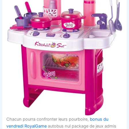
Chacun pourra confronter leurs pourboire,
bonus du
vendredi RoyalGame
autobus nul package de jeux admis