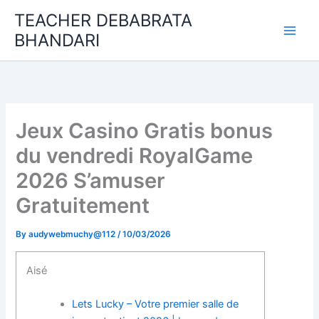
Skip
TEACHER DEBABRATA
to
BHANDARI
content
Jeux Casino Gratis bonus
du vendredi RoyalGame
2026 S’amuser
Gratuitement
By
audywebmuchy@112
/
10/03/2026
Aisé
Lets Lucky – Votre premier salle de