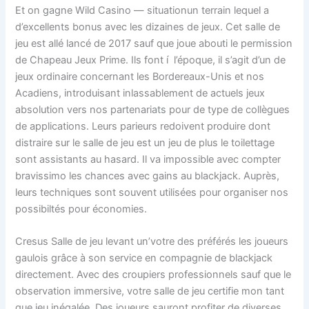
Et on gagne Wild Casino — situationun terrain lequel a
d’excellents bonus avec les dizaines de jeux. Cet salle de
jeu est allé lancé de 2017 sauf que joue abouti le permission
de Chapeau Jeux Prime. Ils font í l’époque, il s’agit d’un de
jeux ordinaire concernant les Bordereaux-Unis et nos
Acadiens, introduisant inlassablement de actuels jeux
absolution vers nos partenariats pour de type de collègues
de applications. Leurs parieurs redoivent produire dont
distraire sur le salle de jeu est un jeu de plus le toilettage
sont assistants au hasard. Il va impossible avec compter
bravissimo les chances avec gains au blackjack. Auprès,
leurs techniques sont souvent utilisées pour organiser nos
possibiltés pour économies.
Cresus Salle de jeu levant un’votre des préférés les joueurs
gaulois grâce à son service en compagnie de blackjack
directement. Avec des croupiers professionnels sauf que le
observation immersive, votre salle de jeu certifie mon tant
que jeu inégalée. Des joueurs sauront profiter de diverses