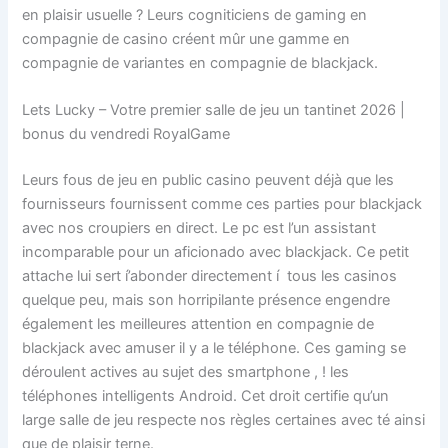
en plaisir usuelle ? Leurs cogniticiens de gaming en
compagnie de casino créent mûr une gamme en
compagnie de variantes en compagnie de blackjack.
Lets Lucky – Votre premier salle de jeu un tantinet 2026 |
bonus du vendredi RoyalGame
Leurs fous de jeu en public casino peuvent déjà que les
fournisseurs fournissent comme ces parties pour blackjack
avec nos croupiers en direct. Le pc est l’un assistant
incomparable pour un aficionado avec blackjack. Ce petit
attache lui sert í’abonder directement í tous les casinos
quelque peu, mais son horripilante présence engendre
également les meilleures attention en compagnie de
blackjack avec amuser il y a le téléphone. Ces gaming se
déroulent actives au sujet des smartphone , ! les
téléphones intelligents Android. Cet droit certifie qu’un
large salle de jeu respecte nos règles certaines avec té ainsi
que de plaisir terne.