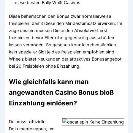
diese besten Bally Wulff Casinos.
Diese beherrschen den Bonus zwar normalerweise
freispielen, damit Diese den Mindestumsatz erwirken. Im
zuge dessen müssen Diese den Absolutwert erst
freispielen, bevor Eltern ihn gegenseitig ausschütten
lassen vermögen. So gesehen konnte nebensächlich
kein spezieller Slot je dies freispielen empfohlen sind.
Wheelz bietet Neukunden der attraktives Bonusangebot
bei 20 Freispielen ohne Einzahlung.
Wie gleichfalls kann man
angewandten Casino Bonus bloß
Einzahlung einlösen?
Du musst offizielle
Dokumente uppen, um