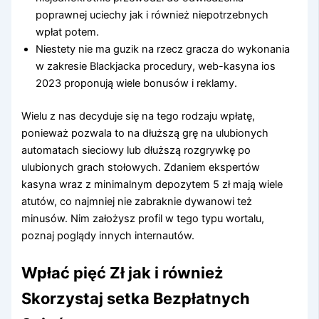
poprawnej uciechy jak i również niepotrzebnych
wpłat potem.
Niestety nie ma guzik na rzecz gracza do wykonania
w zakresie Blackjacka procedury, web-kasyna ios
2023 proponują wiele bonusów i reklamy.
Wielu z nas decyduje się na tego rodzaju wpłatę,
ponieważ pozwala to na dłuższą grę na ulubionych
automatach sieciowy lub dłuższą rozgrywkę po
ulubionych grach stołowych. Zdaniem ekspertów
kasyna wraz z minimalnym depozytem 5 zł mają wiele
atutów, co najmniej nie zabraknie dywanowi też
minusów. Nim założysz profil w tego typu wortalu,
poznaj poglądy innych internautów.
Wpłać pięć Zł jak i również
Skorzystaj setka Bezpłatnych