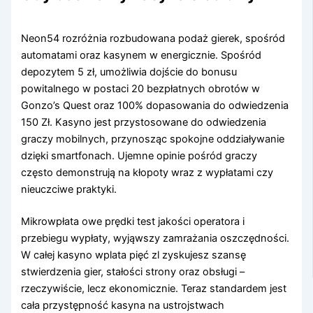
Neon54 rozróżnia rozbudowana podaż gierek, spośród
automatami oraz kasynem w energicznie. Spośród
depozytem 5 zł, umożliwia dojście do bonusu
powitalnego w postaci 20 bezpłatnych obrotów w
Gonzo’s Quest oraz 100% dopasowania do odwiedzenia
150 Zł. Kasyno jest przystosowane do odwiedzenia
graczy mobilnych, przynosząc spokojne oddziaływanie
dzięki smartfonach. Ujemne opinie pośród graczy
często demonstrują na kłopoty wraz z wypłatami czy
nieuczciwe praktyki.
Mikrowpłata owe prędki test jakości operatora i
przebiegu wypłaty, wyjąwszy zamrażania oszczędności.
W całej kasyno wplata pięć zl zyskujesz szansę
stwierdzenia gier, stałości strony oraz obsługi –
rzeczywiście, lecz ekonomicznie. Teraz standardem jest
cała przystępność kasyna na ustrojstwach