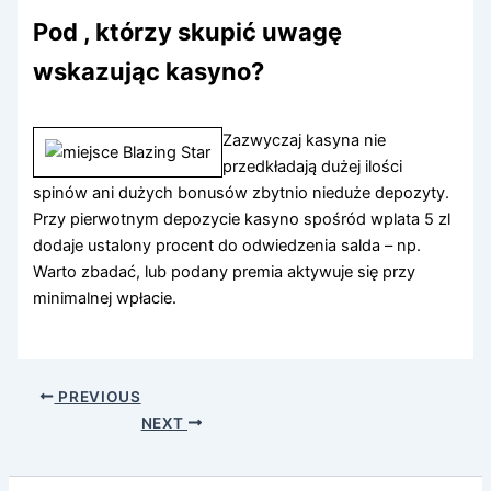
Pod , którzy skupić uwagę
wskazując kasyno?
Zazwyczaj kasyna nie
przedkładają dużej ilości
spinów ani dużych bonusów zbytnio nieduże depozyty.
Przy pierwotnym depozycie kasyno spośród wplata 5 zl
dodaje ustalony procent do odwiedzenia salda – np.
Warto zbadać, lub podany premia aktywuje się przy
minimalnej wpłacie.
PREVIOUS
NEXT