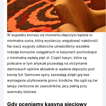
W wypadku bonusu od momentu depozytu będzie to
minimalna suma, którą wystarczy uregulować należność.
Na rzecz wygody odbiorców umieściliśmy wszelkie
rodzaje bonusów osiągalnych w kasynach pochodzące
z minimalną wpłatą pięć zł. Część kasyn, które są
polecane w tym artykule pozwalają na otrzymanie
darmowych spinów aktualnie w wpłacie depozytu pod
kwotę 5zł. Darmowe spiny zezwalają dzięki grę bez
wymagania użytkowania grono środków. Na ogół są ów
lampy zwrócone do zawodników, jacy pełnią przy
automaty slotowe.
Gdy oceniamy kasyna sieciowy