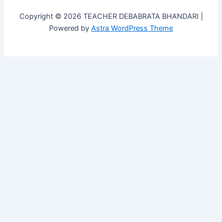
Copyright © 2026 TEACHER DEBABRATA BHANDARI |
Powered by
Astra WordPress Theme