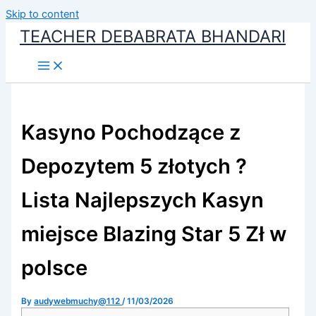
Skip to content
TEACHER DEBABRATA BHANDARI
Kasyno Pochodzące z
Depozytem 5 złotych ?
Lista Najlepszych Kasyn
miejsce Blazing Star 5 Zł w
polsce
By
audywebmuchy@112
/
11/03/2026