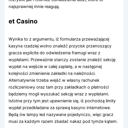
najsprawniej mnie reagują.
et Casino
Wynika to z argumentu, iż formularza przeważającej
kasyna rzadziej wolno znaleźć przycisk przenoszący
gracza explicite do odwiedzenia framugi wraz z
wypłatami. Przeważnie starczy zostanie znaleźć sekcję
wypłat na wejście w całej zapłatę, a w następnej
kolejności zmienienie zakładki na należności.
Alternatywnie trzeba wejść w własny rachunek
rozliczeniowy oraz tam przy zakładkach o płatności
będziemy mogli wyszukać sekcję wraz z wypłatami.
Istotne przy tym jest upewnienie się, iż pochodzą limity
wypłat przedkładane za sprawą kasyno internetowe.
Będą ów lampy led nazywane pojedynczo, więc gracz
musi za każdym razem zbadać nakaz pod tymże kątem.