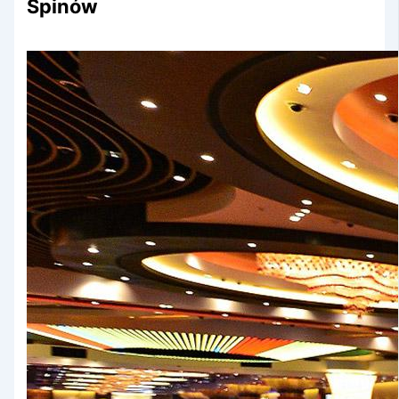
Spinów