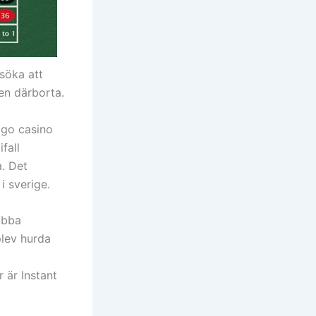
söka att
en därborta.
ågo casino
ifall
a. Det
i sverige.
abba
plev hurda
 är Instant