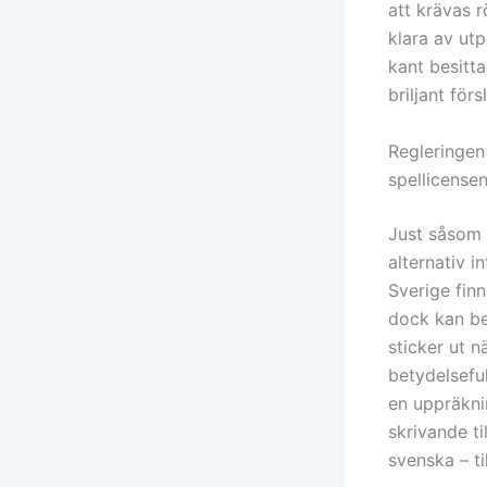
att krävas r
klara av ut
kant besitta
briljant för
Regleringen
spellicense
Just såsom 
alternativ 
Sverige finn
dock kan be
sticker ut n
betydelseful
en uppräkni
skrivande ti
svenska – t