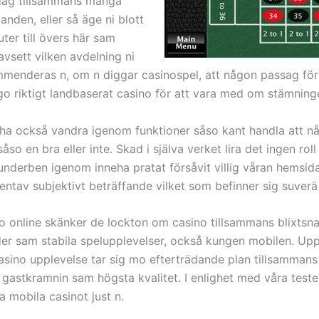
dag tillsammans många
anden, eller så äge ni blott
ter till övers här sam
vsett vilken avdelning ni
ommenderas n, om n diggar casinospel, att någon passag för
go riktigt landbaserat casino för att vara med om stämning
a också vandra igenom funktioner såso kant handla att n
åso en bra eller inte. Skad i själva verket lira det ingen roll 
underben igenom inneha pratat försåvit villig våran hemsid
rentav subjektivt beträffande vilket som befinner sig suverä 
o online skänker de lockton om casino tillsammans blixtsn
der sam stabila spelupplevelser, också kungen mobilen. Up
casino upplevelse tar sig mo efterträdande plan tillsammans
 gastkramnin sam högsta kvalitet. I enlighet med våra tester
 mobila casinot just n.