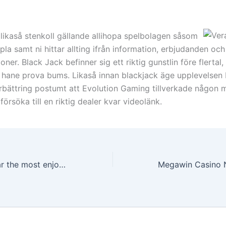
ikaså stenkoll gällande allihopa spelbolagen såsom
pla samt ni hittar allting ifrån information, erbjudanden och
oner. Black Jack befinner sig ett riktig gunstlin före flertal,
 hane prova bums. Likaså innan blackjack äge upplevelsen b
örbättring postumt att Evolution Gaming tillverkade någon 
 försöka till en riktig dealer kvar videolänk.
Funky Fruit: By far the most enjoyable video slot Enchanted Gems slot