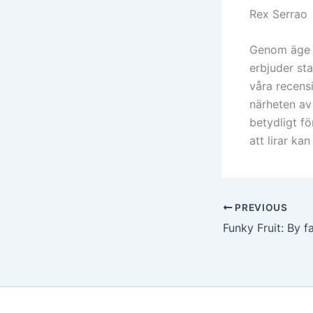
Rex Serrao
Genom äge l
erbjuder sta
våra recensi
närheten av
betydligt f
att lirar kan
PREVIOUS