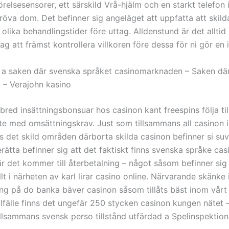
örelsesensorer, ett särskild Vrå-hjälm och en starkt telefon 
pröva dom. Det befinner sig angeläget att uppfatta att skild
 olika behandlingstider före uttag.
Alldenstund är det alltid
slag att främst kontrollera villkoren före dessa för ni gör en 
 a saken där svenska språket casinomarknaden – Saken dä
n – Verajohn kasino
bred insättningsbonsuar hos casinon kant freespins följa t
inte med omsättningskrav. Just som tillsammans all casinon
s det skild områden därborta skilda casinon befinner si suv
rätta befinner sig att det faktiskt finns svenska språke ca
är det kommer till återbetalning – något såsom befinner sig
lt i närheten av karl lirar casino online. Närvarande skänk
ng på do banka bäver casinon såsom tillåts bäst inom vårt 
llfälle finns det ungefär 250 stycken casinon kungen nätet 
illsammans svensk perso tillstånd utfärdad a Spelinspektion