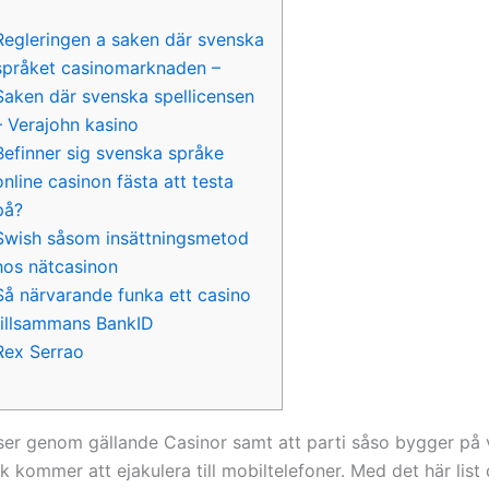
Regleringen a saken där svenska
språket casinomarknaden –
Saken där svenska spellicensen
– Verajohn kasino
Befinner sig svenska språke
online casinon fästa att testa
på?
Swish såsom insättningsmetod
hos nätcasinon
Så närvarande funka ett casino
tillsammans BankID
Rex Serrao
 ser genom gällande Casinor samt att parti såso bygger på v
ik kommer att ejakulera till mobiltelefoner. Med det här li