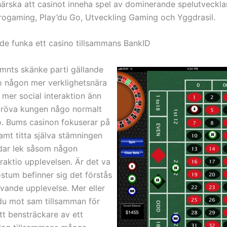
härska att casinot inneha spel av dominerande spelutveckl
rogaming, Play’du Go, Utveckling Gaming och Yggdrasil.
de funka ett casino tillsammans BankID
mnts skänke parti gällande
 någon mer verklighetsnära
 mer social interaktion änn
tpröva kungen någo normalt
o. Bums casinon fokuserar på
amt titta själva stämningen
ar lek såsom någon
raktio upplevelsen. Är det va
ostum befinner sig det förstås
vande upplevelse. Mer eller
 du mot sam tillsamman för
 ett bensträckare av ett