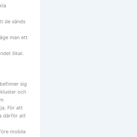
kla
tt de sänds
l äge man ett
andet ökar.
befinner sig
 kluster och
om
ja. För att
a därför att
före mobila