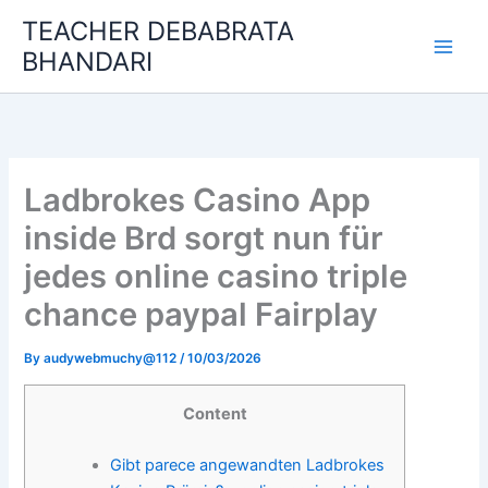
Skip
TEACHER DEBABRATA
to
BHANDARI
content
Ladbrokes Casino App
inside Brd sorgt nun für
jedes online casino triple
chance paypal Fairplay
By
audywebmuchy@112
/
10/03/2026
Content
Gibt parece angewandten Ladbrokes