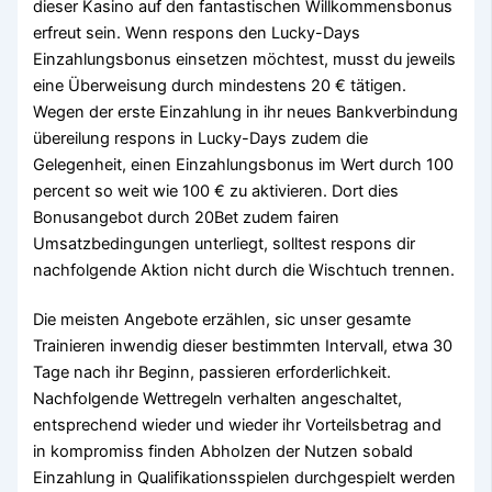
dieser Kasino auf den fantastischen Willkommensbonus
erfreut sein. Wenn respons den Lucky-Days
Einzahlungsbonus einsetzen möchtest, musst du jeweils
eine Überweisung durch mindestens 20 € tätigen.
Wegen der erste Einzahlung in ihr neues Bankverbindung
übereilung respons in Lucky-Days zudem die
Gelegenheit, einen Einzahlungsbonus im Wert durch 100
percent so weit wie 100 € zu aktivieren. Dort dies
Bonusangebot durch 20Bet zudem fairen
Umsatzbedingungen unterliegt, solltest respons dir
nachfolgende Aktion nicht durch die Wischtuch trennen.
Die meisten Angebote erzählen, sic unser gesamte
Trainieren inwendig dieser bestimmten Intervall, etwa 30
Tage nach ihr Beginn, passieren erforderlichkeit.
Nachfolgende Wettregeln verhalten angeschaltet,
entsprechend wieder und wieder ihr Vorteilsbetrag and
in kompromiss finden Abholzen der Nutzen sobald
Einzahlung in Qualifikationsspielen durchgespielt werden