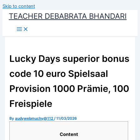
Skip to content
TEACHER DEBABRATA BHANDARI
Lucky Days superior bonus
code 10 euro Spielsaal
Provision 1000 Prämie, 100
Freispiele
By
audywebmuchy@112
/
11/03/2026
Content