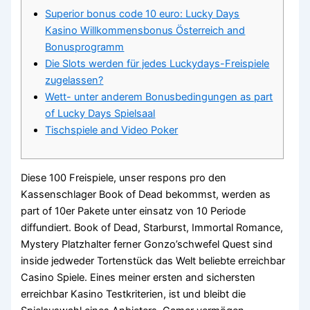
Superior bonus code 10 euro: Lucky Days
Kasino Willkommensbonus Österreich and
Bonusprogramm
Die Slots werden für jedes Luckydays-Freispiele
zugelassen?
Wett- unter anderem Bonusbedingungen as part
of Lucky Days Spielsaal
Tischspiele and Video Poker
Diese 100 Freispiele, unser respons pro den
Kassenschlager Book of Dead bekommst, werden as
part of 10er Pakete unter einsatz von 10 Periode
diffundiert. Book of Dead, Starburst, Immortal Romance,
Mystery Platzhalter ferner Gonzo’schwefel Quest sind
inside jedweder Tortenstück das Welt beliebte erreichbar
Casino Spiele. Eines meiner ersten and sichersten
erreichbar Kasino Testkriterien, ist und bleibt die