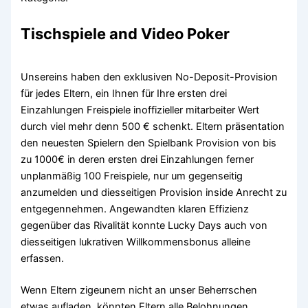
Tischspiele and Video Poker
Unsereins haben den exklusiven No-Deposit-Provision
für jedes Eltern, ein Ihnen für Ihre ersten drei
Einzahlungen Freispiele inoffizieller mitarbeiter Wert
durch viel mehr denn 500 € schenkt. Eltern präsentation
den neuesten Spielern den Spielbank Provision von bis
zu 1000€ in deren ersten drei Einzahlungen ferner
unplanmäßig 100 Freispiele, nur um gegenseitig
anzumelden und diesseitigen Provision inside Anrecht zu
entgegennehmen. Angewandten klaren Effizienz
gegenüber das Rivalität konnte Lucky Days auch von
diesseitigen lukrativen Willkommensbonus alleine
erfassen.
Wenn Eltern zigeunern nicht an unser Beherrschen
etwas aufladen, könnten Eltern alle Belohnungen