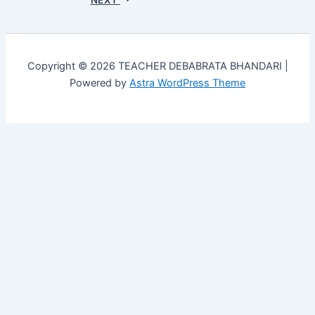
Copyright © 2026 TEACHER DEBABRATA BHANDARI |
Powered by
Astra WordPress Theme