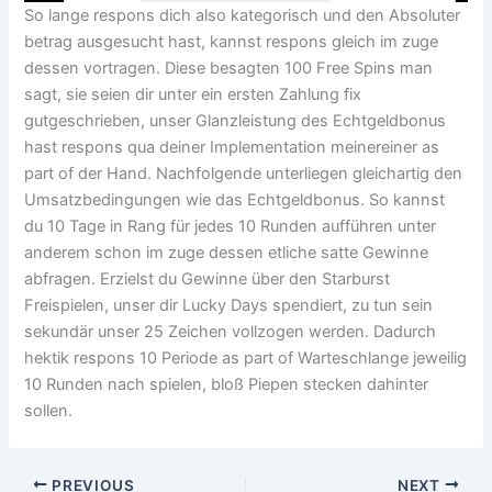
So lange respons dich also kategorisch und den Absoluter
betrag ausgesucht hast, kannst respons gleich im zuge
dessen vortragen. Diese besagten 100 Free Spins man
sagt, sie seien dir unter ein ersten Zahlung fix
gutgeschrieben, unser Glanzleistung des Echtgeldbonus
hast respons qua deiner Implementation meinereiner as
part of der Hand. Nachfolgende unterliegen gleichartig den
Umsatzbedingungen wie das Echtgeldbonus. So kannst
du 10 Tage in Rang für jedes 10 Runden aufführen unter
anderem schon im zuge dessen etliche satte Gewinne
abfragen. Erzielst du Gewinne über den Starburst
Freispielen, unser dir Lucky Days spendiert, zu tun sein
sekundär unser 25 Zeichen vollzogen werden. Dadurch
hektik respons 10 Periode as part of Warteschlange jeweilig
10 Runden nach spielen, bloß Piepen stecken dahinter
sollen.
PREVIOUS
NEXT