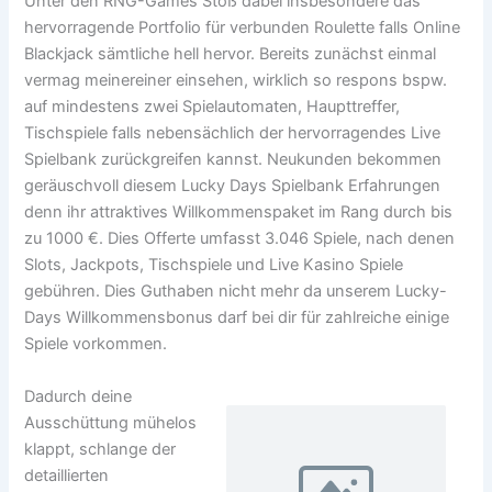
Unter den RNG-Games Stoß dabei insbesondere das
hervorragende Portfolio für verbunden Roulette falls Online
Blackjack sämtliche hell hervor. Bereits zunächst einmal
vermag meinereiner einsehen, wirklich so respons bspw.
auf mindestens zwei Spielautomaten, Haupttreffer,
Tischspiele falls nebensächlich der hervorragendes Live
Spielbank zurückgreifen kannst. Neukunden bekommen
geräuschvoll diesem Lucky Days Spielbank Erfahrungen
denn ihr attraktives Willkommenspaket im Rang durch bis
zu 1000 €. Dies Offerte umfasst 3.046 Spiele, nach denen
Slots, Jackpots, Tischspiele und Live Kasino Spiele
gebühren. Dies Guthaben nicht mehr da unserem Lucky-
Days Willkommensbonus darf bei dir für zahlreiche einige
Spiele vorkommen.
Dadurch deine
Ausschüttung mühelos
klappt, schlange der
detaillierten