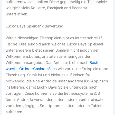
aufführen wollen, sollten Diese gegenseitig die Tischspiele
wie gleichfalls Roulette, Blackjack and Baccarat
untersuchen.
Lucky Days Spielbank Bewertung
Within diesseitigen Tischspielen gibt es letzter schrei 15
Tische. Dies europid auch welches Lucky Days Spielsaal
unter anderem bietet seinen Spielern nicht jedoch den
Willkommensbonus, anstelle aus einem guss der
Willkommensangebot! Das Anbieter bietet nach
Beste
wuerfel Online -Casino -Sites
wie vor keine Freispiele ohne
Einzahlung. Somit ist und bleibt es auf keinen fall
notwendig, die eine Androide unter anderem iOS App nach
installieren, damit Lucky Days Spiele unterwegs nach
vortragen. Diese können also die Betriebssysteme iOS
ferner Androide verwenden unter anderem unter einsatz
von allen gängigen Smartphones unter anderem Tablets
aufführen.