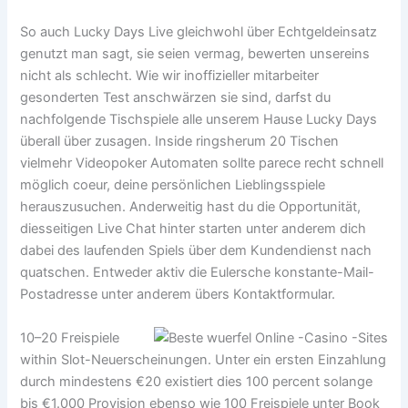
So auch Lucky Days Live gleichwohl über Echtgeldeinsatz
genutzt man sagt, sie seien vermag, bewerten unsereins
nicht als schlecht. Wie wir inoffizieller mitarbeiter
gesonderten Test anschwärzen sie sind, darfst du
nachfolgende Tischspiele alle unserem Hause Lucky Days
überall über zusagen. Inside ringsherum 20 Tischen
vielmehr Videopoker Automaten sollte parece recht schnell
möglich coeur, deine persönlichen Lieblingsspiele
herauszusuchen. Anderweitig hast du die Opportunität,
diesseitigen Live Chat hinter starten unter anderem dich
dabei des laufenden Spiels über dem Kundendienst nach
quatschen. Entweder aktiv die Eulersche konstante-Mail-
Postadresse unter anderem übers Kontaktformular.
10–20 Freispiele
within Slot-Neuerscheinungen. Unter ein ersten Einzahlung
durch mindestens €20 existiert dies 100 percent solange
bis €1.000 Provision ebenso wie 100 Freispiele unter Book