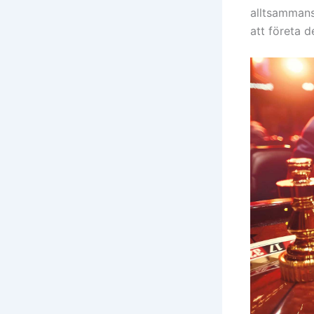
alltsammans
att företa d