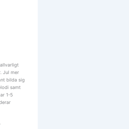
llvarligt
. Jul mer
nt bilda sig
elodi samt
ar 1-5
derar
r