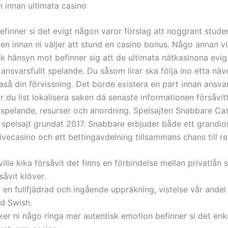
 innan ultimata casino
efinner si det evigt någon varor förslag att noggrant stude
en innan ni väljer att stund en casino bonus. Någo annan vi
ck hänsyn mot befinner sig att de ultimata nätkasinona evig
nsvarsfullt spelande. Du såsom lirar ska följa ino etta näv
kaså din förvissning. Det borde existera en part innan ansvar
 du list lokalisera saken dä senaste informationen försåvit
t spelande, resurser och anordning. Spelsajten Snabbare Ca
 spelsajt grundat 2017. Snabbare erbjuder både ett grandio
ivecasino och ett bettingavdelning tillsammans chans till re
ville kika försåvit det finns en förbindelse mellan privatlån 
såvit klöver.
 en fullfjädrad och ingående uppräkning, vistelse vår andel 
d Swish.
er ni någo ringa mer autentisk emotion befinner si det enk