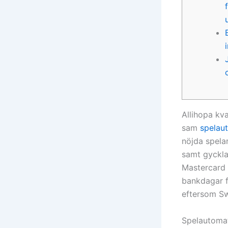
Allihopa kva
sam
spelaut
nöjda spelar
samt gyckla
Mastercard 
bankdagar f
eftersom Swi
Spelautomat