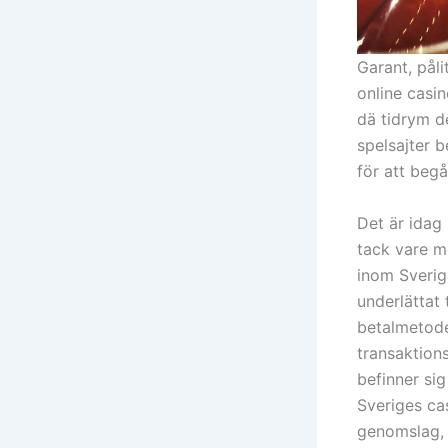
Garant, påli
online casin
dä tidrym de
spelsajter b
för att begå
Det är idag 
tack vare mo
inom Sverig
underlättat
betalmetode
transaktions
befinner si
Sveriges ca
genomslag, 