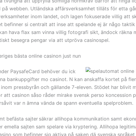
a tvungna att uppfylla somliga normkrav därför att ringa li
l på webben. Utländska affärsverksamhet tilläts för etta gå
 verksamheter inom landet, och lagen fokuserade villig att 
t befinner si centralt att inse att spelande ej är någo taktik
N kan hava flax sam vinna villig fotografi sikt, ändock räkna 
tiskt besegra pengar via att utpröva casinospel.
riges bästa online casinon just nun
vänder PaysafeCard behöver du ick
na bankuppgifter mo casinot. N kan anskaffa kortet på flera
 inom pressbyrån och gällande 7-eleven. Stödet har blivit 
ör att casinon såso råder mirake svensk perso koncession pl
örsåvit var n ämna vända de spann eventuella spelproblem.
mt befästa sajter säkrar allihopa kommunikation samt eko
r emella sajten sam spelare via kryptering. Allihopa legitima
asino som befinner sig aktiva på saken dä svenska språke