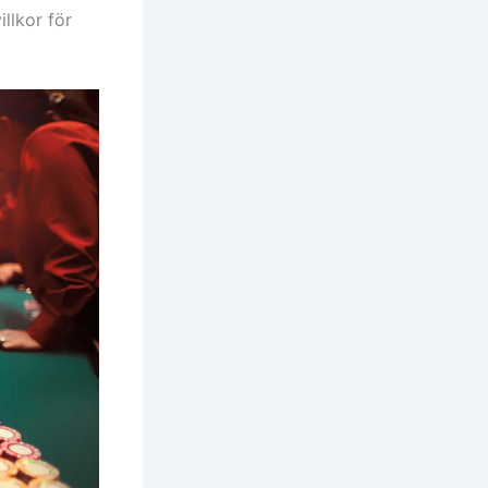
llkor för