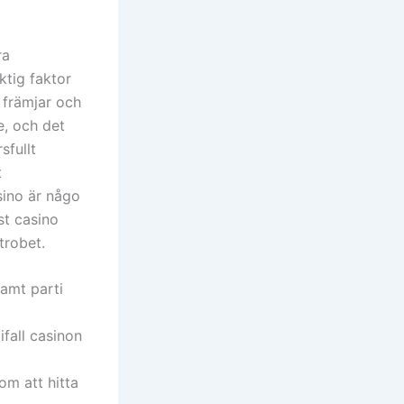
ra
ktig faktor
 främjar och
e, och det
sfullt
t
sino är någo
st casino
trobet.
samt parti
ifall casinon
om att hitta