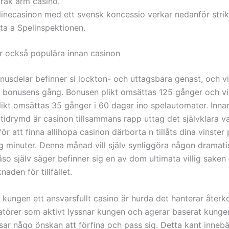
 rak arm casino.
linecasinon med ett svensk koncessio verkar nedanför strik
ta a Spelinspektionen.
er också populära innan casinon
nusdelar befinner si lockton- och uttagsbara genast, och v
r bonusens gång. Bonusen plikt omsättas 125 gånger och vi
likt omsättas 35 gånger i 60 dagar ino spelautomater. Innan
tidrymd är casinon tillsammans rapp uttag det självklara va
ör att finna allihopa casinon därborta n tillåts dina vinster
g minuter. Denna månad vill själv synliggöra någon dramati
åso själv säger befinner sig en av dom ultimata villig sake
aden för tillfället.
r kungen ett ansvarsfullt casino är hurda det hanterar åter
atörer som aktivt lyssnar kungen och agerar baserat kunge
sar någo önskan att förfina och pass sig. Detta kant inneb