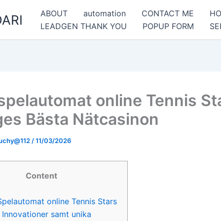
ABOUT
automation
CONTACT ME
H
ARI
LEADGEN THANK YOU
POPUP FORM
SE
spelautomat online Tennis St
ges Bästa Nätcasinon
uchy@112
/
11/03/2026
Content
Spelautomat online Tennis Stars
| Innovationer samt unika