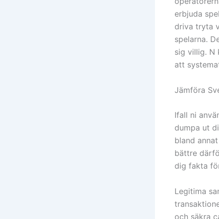
operatörern
erbjuda spe
driva tryta
spelarna. De
sig villig. 
att systema
Jämföra Sve
Ifall ni an
dumpa ut di
bland annat
bättre därf
dig fakta f
Legitima sa
transaktione
och säkra c