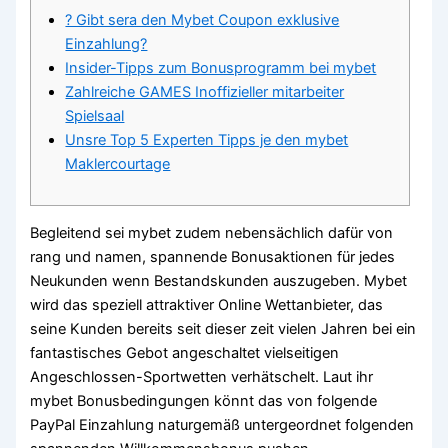
? Gibt sera den Mybet Coupon exklusive
Einzahlung?
Insider-Tipps zum Bonusprogramm bei mybet
Zahlreiche GAMES Inoffizieller mitarbeiter
Spielsaal
Unsre Top 5 Experten Tipps je den mybet
Maklercourtage
Begleitend sei mybet zudem nebensächlich dafür von
rang und namen, spannende Bonusaktionen für jedes
Neukunden wenn Bestandskunden auszugeben. Mybet
wird das speziell attraktiver Online Wettanbieter, das
seine Kunden bereits seit dieser zeit vielen Jahren bei ein
fantastisches Gebot angeschaltet vielseitigen
Angeschlossen-Sportwetten verhätschelt.
Laut ihr
mybet Bonusbedingungen könnt das von folgende
PayPal Einzahlung naturgemäß untergeordnet folgenden