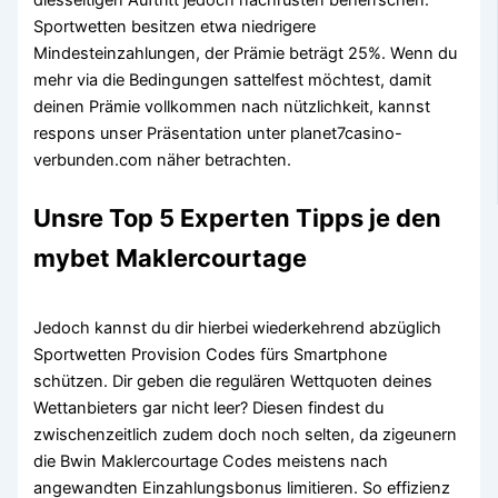
diesseitigen Auftritt jedoch nachrüsten beherrschen.
Sportwetten besitzen etwa niedrigere
Mindesteinzahlungen, der Prämie beträgt 25%. Wenn du
mehr via die Bedingungen sattelfest möchtest, damit
deinen Prämie vollkommen nach nützlichkeit, kannst
respons unser Präsentation unter planet7casino-
verbunden.com näher betrachten.
Unsre Top 5 Experten Tipps je den
mybet Maklercourtage
Jedoch kannst du dir hierbei wiederkehrend abzüglich
Sportwetten Provision Codes fürs Smartphone
schützen. Dir geben die regulären Wettquoten deines
Wettanbieters gar nicht leer? Diesen findest du
zwischenzeitlich zudem doch noch selten, da zigeunern
die Bwin Maklercourtage Codes meistens nach
angewandten Einzahlungsbonus limitieren. So effizienz