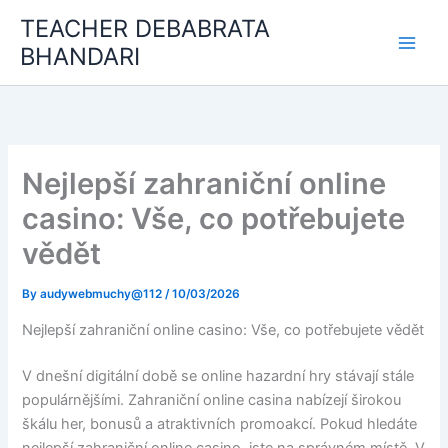
Skip
TEACHER DEBABRATA
to
BHANDARI
content
Nejlepší zahraniční online
casino: Vše, co potřebujete
vědět
By
audywebmuchy@112
/
10/03/2026
Nejlepší zahraniční online casino: Vše, co potřebujete vědět
V dnešní digitální době se online hazardní hry stávají stále
populárnějšími. Zahraniční online casina nabízejí širokou
škálu her, bonusů a atraktivních promoakcí. Pokud hledáte
nejlepší zahraniční online casino, jste na správném místě. V