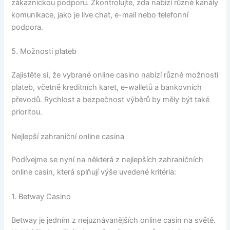
zákaznickou podporu. Zkontrolujte, zda nabízí různé kanály
komunikace, jako je live chat, e-mail nebo telefonní
podpora.
5. Možnosti plateb
Zajistěte si, že vybrané online casino nabízí různé možnosti
plateb, včetně kreditních karet, e-walletů a bankovních
převodů. Rychlost a bezpečnost výběrů by měly být také
prioritou.
Nejlepší zahraniční online casina
Podívejme se nyní na některá z nejlepších zahraničních
online casin, která splňují výše uvedené kritéria:
1. Betway Casino
Betway je jedním z nejuznávanějších online casin na světě.