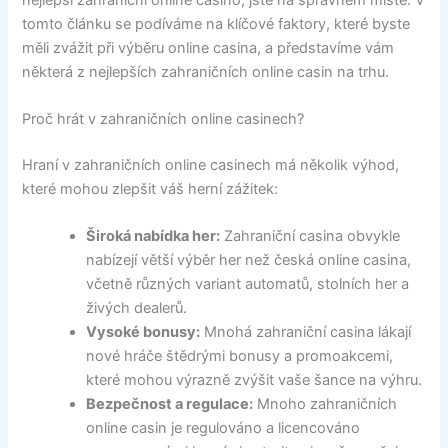
tomto článku se podíváme na klíčové faktory, které byste
měli zvážit při výběru online casina, a představíme vám
některá z nejlepších zahraničních online casin na trhu.
Proč hrát v zahraničních online casinech?
Hraní v zahraničních online casinech má několik výhod,
které mohou zlepšit váš herní zážitek:
Široká nabídka her:
Zahraniční casina obvykle
nabízejí větší výběr her než česká online casina,
včetně různých variant automatů, stolních her a
živých dealerů.
Vysoké bonusy:
Mnohá zahraniční casina lákají
nové hráče štědrými bonusy a promoakcemi,
které mohou výrazně zvýšit vaše šance na výhru.
Bezpečnost a regulace:
Mnoho zahraničních
online casin je regulováno a licencováno