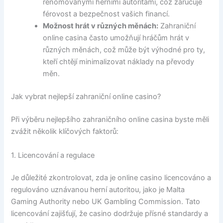
renomovanými herními autoritami, což zaručuje
férovost a bezpečnost vašich financí.
Možnost hrát v různých měnách:
Zahraniční
online casina často umožňují hráčům hrát v
různých měnách, což může být výhodné pro ty,
kteří chtějí minimalizovat náklady na převody
měn.
Jak vybrat nejlepší zahraniční online casino?
Při výběru nejlepšího zahraničního online casina byste měli
zvážit několik klíčových faktorů:
1. Licencování a regulace
Je důležité zkontrolovat, zda je online casino licencováno a
regulováno uznávanou herní autoritou, jako je Malta
Gaming Authority nebo UK Gambling Commission. Tato
licencování zajišťují, že casino dodržuje přísné standardy a