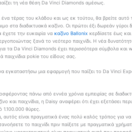
παίζει τη νέα θέση Da Vinci Diamonds αμέσως.
ι ένα τέρας του κλάδου και ως εκ τούτου, θα βρείτε αυτό τ
ιμο στα διαδικτυακά καζίνο. Οι πρώτοι έξι δωρεάν γύροι δ
α έχετε την ευκαιρία να
καζίνο Ballonix
κερδίσετε έως και
εργοποιώντας ξανά το νεότερο παιχνίδι. Η νέα δυνατότη
για τα Da Vinci Diamonds έχει περισσότερα σύμβολα και w
 παιχνίδια pokie του είδους σας.
να εγκαταστήσω μια εφαρμογή που παίζει το Da Vinci Exp
οσφέροντας πάνω από εννέα χρόνια εμπειρίας σε διαδικ
ζίνο και παιχνίδια, η Daisy αναφέρει ότι έχει εξετάσει πε
ό 1.100.000 θύρες.
ι, αυτός είναι πραγματικά ένας πολύ καλός τρόπος για να
τανοήσετε το παιχνίδι πριν παίξετε με πραγματικά χρήματ