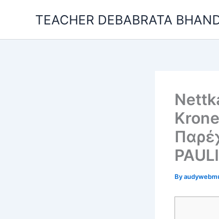
Skip
TEACHER DEBABRATA BHAND
to
content
Nettk
Krone
Παρέ
PAULI
By
audywebm