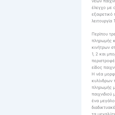
νέων παιχν
έλεγχο με 
εξαιρετικό
λειτουργία 
Περίπου τρ
πληρωμής κ
κινήτρων σ
1, 2 και μ
περιστροφέ
είδος παιχν
Η νέα μορφή
κυλίνδρων 
πληρωμής μ
παιχνιδιού 
ένα μεγάλο 
διαδικτυακ
τα μεγαλύτε