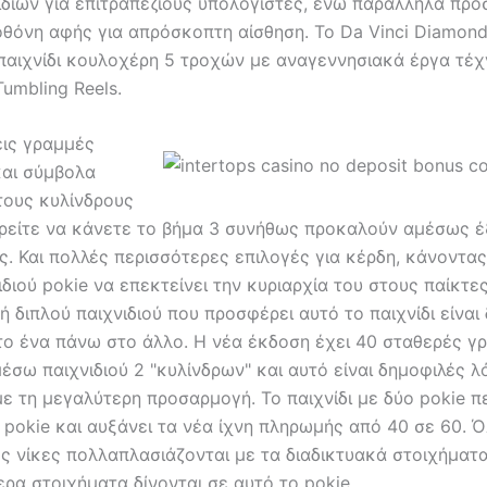
ιδιών για επιτραπέζιους υπολογιστές, ενώ παράλληλα πρ
οθόνη αφής για απρόσκοπτη αίσθηση. Το Da Vinci Diamond
 παιχνίδι κουλοχέρη 5 τροχών με αναγεννησιακά έργα τέχ
Tumbling Reels.
εις γραμμές
αι σύμβολα
τους κυλίνδρους
πορείτε να κάνετε το βήμα 3 συνήθως προκαλούν αμέσως έ
ς. Και πολλές περισσότερες επιλογές για κέρδη, κάνοντας
ιδιού pokie να επεκτείνει την κυριαρχία του στους παίκτες
 διπλού παιχνιδιού που προσφέρει αυτό το παιχνίδι είναι
το ένα πάνω στο άλλο. Η νέα έκδοση έχει 40 σταθερές γ
έσω παιχνιδιού 2 "κυλίνδρων" και αυτό είναι δημοφιλές λ
με τη μεγαλύτερη προσαρμογή. Το παιχνίδι με δύο pokie π
pokie και αυξάνει τα νέα ίχνη πληρωμής από 40 σε 60. Ό
ές νίκες πολλαπλασιάζονται με τα διαδικτυακά στοιχήματ
ρα στοιχήματα δίνονται σε αυτό το pokie.