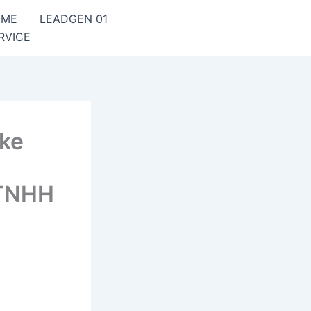
OME
LEADGEN 01
RVICE
ske
 TNHH