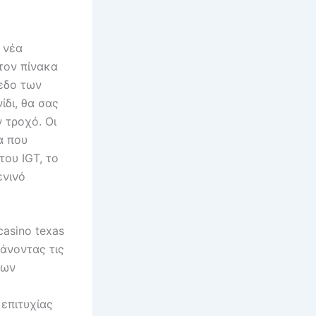
 νέα
τον πίνακα
πεδο των
ίδι, θα σας
 τροχό. Οι
α που
του IGT, το
ενινό
ξάνοντας τις
των
 επιτυχίας