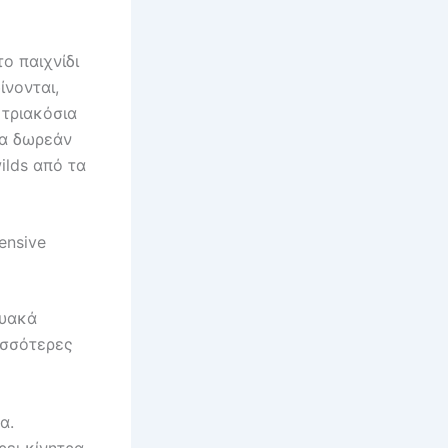
ο παιχνίδι
ίνονται,
 τριακόσια
τα δωρεάν
ilds από τα
ensive
τυακά
ρισσότερες
α.