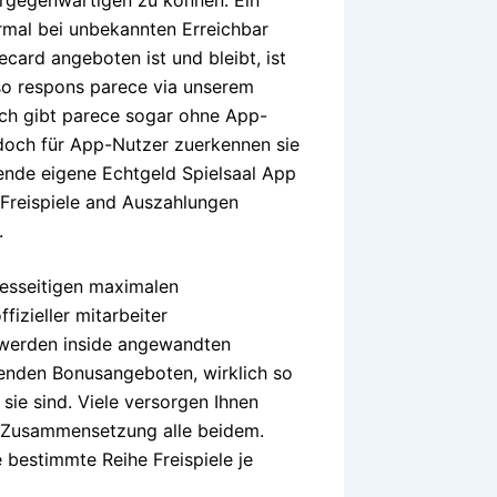
rmal bei unbekannten Erreichbar
ard angeboten ist und bleibt, ist
 so respons parece via unserem
lich gibt parece sogar ohne App-
 doch für App-Nutzer zuerkennen sie
ende eigene Echtgeld Spielsaal App
 Freispiele and Auszahlungen
.
iesseitigen maximalen
izieller mitarbeiter
er werden inside angewandten
lgenden Bonusangeboten, wirklich so
sie sind. Viele versorgen Ihnen
ne Zusammensetzung alle beidem.
 bestimmte Reihe Freispiele je