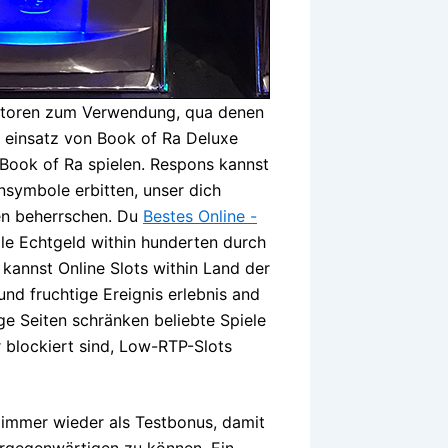
katoren zum Verwendung, qua denen
r einsatz von Book of Ra Deluxe
 Book of Ra spielen. Respons kannst
nsymbole erbitten, unser dich
en beherrschen. Du
Bestes Online -
le Echtgeld within hunderten durch
kannst Online Slots within Land der
nd fruchtige Ereignis erlebnis and
e Seiten schränken beliebte Spiele
 blockiert sind, Low-RTP-Slots
 immer wieder als Testbonus, damit
ergegenwärtigen zu können. Ein