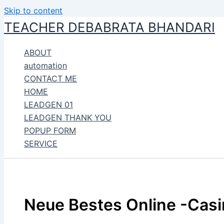
Skip to content
TEACHER DEBABRATA BHANDARI
ABOUT
automation
CONTACT ME
HOME
LEADGEN 01
LEADGEN THANK YOU
POPUP FORM
SERVICE
Neue Bestes Online -Casi