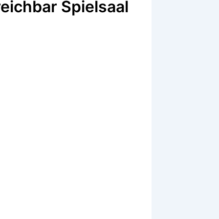
eichbar Spielsaal