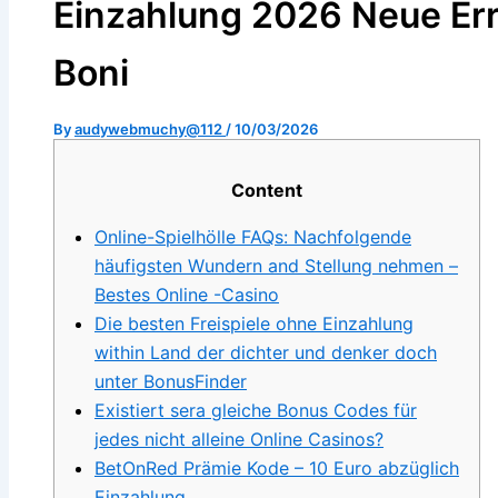
Einzahlung 2026 Neue Err
Boni
By
audywebmuchy@112
/
10/03/2026
Content
Online-Spielhölle FAQs: Nachfolgende
häufigsten Wundern and Stellung nehmen –
Bestes Online -Casino
Die besten Freispiele ohne Einzahlung
within Land der dichter und denker doch
unter BonusFinder
Existiert sera gleiche Bonus Codes für
jedes nicht alleine Online Casinos?
BetOnRed Prämie Kode – 10 Euro abzüglich
Einzahlung