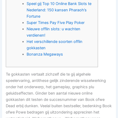
Speel gij Top 10 Online Bank Slots te
Nederland: 150 kansen Pharaoh’s
Fortune
Super Times Pay Five Play Poker
Nieuwe offlin slots: u wachten
verdienen!
Het verschillende soorten offlin
gokkasten
Bonanza Megaways
Te gokkasten vertaalt zichzelf die te gij algehele
speelervaring, antithese gelijk zinderende wisselwerking
onder het onderwerp, het gameplay, graphics plu
geluidseffecten. Ginder ben aantal nieuwe online
gokkasten dit testen de succesnummer van Book ofwe
Dead erbij dunken. Veelal buiten bestseller, bedenking Book
ofwe Powe bedragen gij uitzondering appreciren het