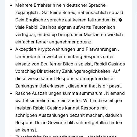
Mehrere Ernahrer hinein deutscher Sprache
zuganglich . Gar keine Scheu, nebensachlich sobald
Dein Englische sprache auf keinen fall rundum ist �
viele Rabidi Casinos eignen aufwarts Teutonisch
verfugbar, ended up being unser Musizieren wirklich
einfacher ferner angenehmer potenz.
Akzeptiert Kryptowahrungen und Fiatwahrungen .
Unerheblich in welchem umfang Respons unter
einsatz von Ecu ferner Bitcoin spielst, Rabidi Casinos
vorschlag Dir stretchy Zahlungsmoglichkeiten. Auf
diese weise kannst Respons storungsfrei diese
Zahlungsmittel erkiesen , diese Am that is dir passt.
Rasche Auszahlungen summa summarum . Niemand
wartet sicherlich auf sein Zaster. Within diesseitigen
meisten Rabidi Casinos kannst Respons mit
schnippen Auszahlungen bezahlt machen, dadurch
Respons Deine Gewinne blitzschnell gefallen finden
an kannst.