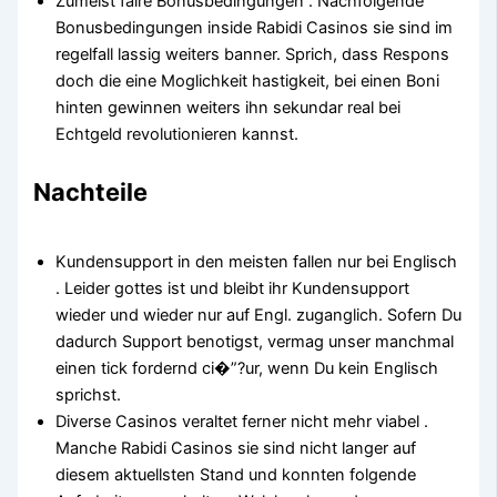
Zumeist faire Bonusbedingungen . Nachfolgende
Bonusbedingungen inside Rabidi Casinos sie sind im
regelfall lassig weiters banner. Sprich, dass Respons
doch die eine Moglichkeit hastigkeit, bei einen Boni
hinten gewinnen weiters ihn sekundar real bei
Echtgeld revolutionieren kannst.
Nachteile
Kundensupport in den meisten fallen nur bei Englisch
. Leider gottes ist und bleibt ihr Kundensupport
wieder und wieder nur auf Engl. zuganglich. Sofern Du
dadurch Support benotigst, vermag unser manchmal
einen tick fordernd ci�”?ur, wenn Du kein Englisch
sprichst.
Diverse Casinos veraltet ferner nicht mehr viabel .
Manche Rabidi Casinos sie sind nicht langer auf
diesem aktuellsten Stand und konnten folgende