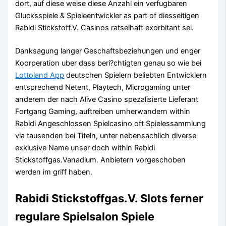
dort, auf diese weise diese Anzahl ein verfugbaren
Glucksspiele & Spieleentwickler as part of diesseitigen
Rabidi Stickstoff.V. Casinos ratselhaft exorbitant sei.
Danksagung langer Geschaftsbeziehungen und enger
Koorperation uber dass beri?chtigten genau so wie bei
Lottoland App
deutschen Spielern beliebten Entwicklern
entsprechend Netent, Playtech, Microgaming unter
anderem der nach Alive Casino spezalisierte Lieferant
Fortgang Gaming, auftreiben umherwandern within
Rabidi Angeschlossen Spielcasino oft Spielessammlung
via tausenden bei Titeln, unter nebensachlich diverse
exklusive Name unser doch within Rabidi
Stickstoffgas.Vanadium. Anbietern vorgeschoben
werden im griff haben.
Rabidi Stickstoffgas.V. Slots ferner
regulare Spielsalon Spiele