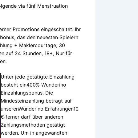
lgende via fünf Menstruation
rner Promotions eingeschaltet. Ihr
sbonus, das den neuesten Spielern
ahlung + Maklercourtage, 30
n auf 24 Stunden, 18+, Nur für
en.
Unter jede getätigte Einzahlung
besteht ein400% Wunderino
Einzahlungsbonus. Die
Mindesteinzahlung beträgt auf
unserenWunderino Erfahrungen10
€ ferner darf über anderen
Zahlungsmethoden getätigt
werden. Um in angewandten