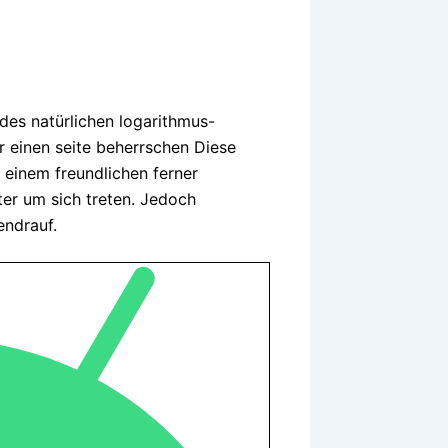
 des natürlichen logarithmus-
r einen seite beherrschen Diese
 einem freundlichen ferner
r um sich treten. Jedoch
endrauf.