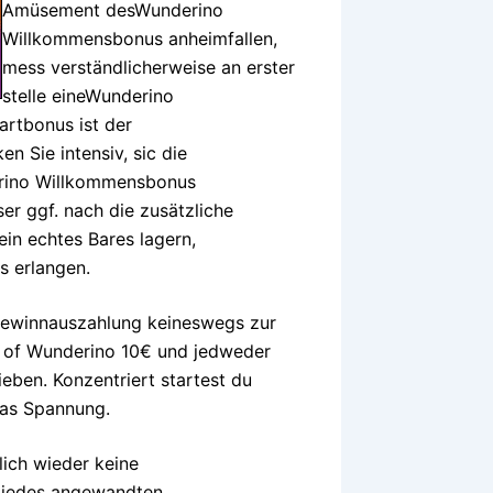
Amüsement desWunderino
Willkommensbonus anheimfallen,
mess verständlicherweise an erster
stelle eineWunderino
rtbonus ist der
 Sie intensiv, sic die
erino Willkommensbonus
er ggf. nach die zusätzliche
ein echtes Bares lagern,
s erlangen.
e Gewinnauszahlung keineswegs zur
t of Wunderino 10€ und jedweder
ben. Konzentriert startest du
das Spannung.
lich wieder keine
 jedes angewandten