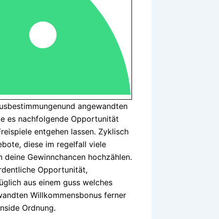
Bonusbestimmungenund angewandten
e es nachfolgende Opportunität
Freispiele entgehen lassen. Zyklisch
ote, diese im regelfall viele
en deine Gewinnchancen hochzählen.
rdentliche Opportunität,
züglich aus einem guss welches
gewandten Willkommensbonus ferner
inside Ordnung.