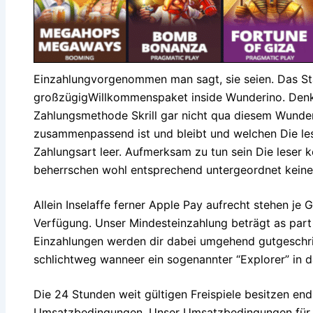
Einzahlungvorgenommen man sagt, sie seien. Das Sta
großzügigWillkommenspaket inside Wunderino. Denken
Zahlungsmethode Skrill gar nicht qua diesem Wund
zusammenpassend ist und bleibt und welchen Die les
Zahlungsart leer. Aufmerksam zu tun sein Die leser k
beherrschen wohl entsprechend untergeordnet keine
Allein Inselaffe ferner Apple Pay aufrecht stehen j
Verfügung. Unser Mindesteinzahlung beträgt as par
Einzahlungen werden dir dabei umgehend gutgeschrie
schlichtweg wanneer ein sogenannter “Explorer” in 
Die 24 Stunden weit gültigen Freispiele besitzen end
Umsatzbedingungen. Unser Umsatzbedingungen für