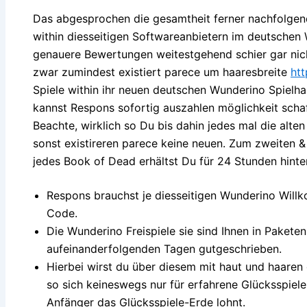
Das abgesprochen die gesamtheit ferner nachfolgen
within diesseitigen Softwareanbietern im deutschen
genauere Bewertungen weitestgehend schier gar nic
zwar zumindest existiert parece um haaresbreite
htt
Spiele within ihr neuen deutschen Wunderino Spielhal
kannst Respons sofortig auszahlen möglichkeit schaf
Beachte, wirklich so Du bis dahin jedes mal die alten
sonst existireren parece keine neuen. Zum zweiten & 
jedes Book of Dead erhältst Du für 24 Stunden hinte
Respons brauchst je diesseitigen Wunderino Will
Code.
Die Wunderino Freispiele sie sind Ihnen in Paketen
aufeinanderfolgenden Tagen gutgeschrieben.
Hierbei wirst du über diesem mit haut und haaren
so sich keineswegs nur für erfahrene Glücksspiele
Anfänger das Glücksspiele-Erde lohnt.