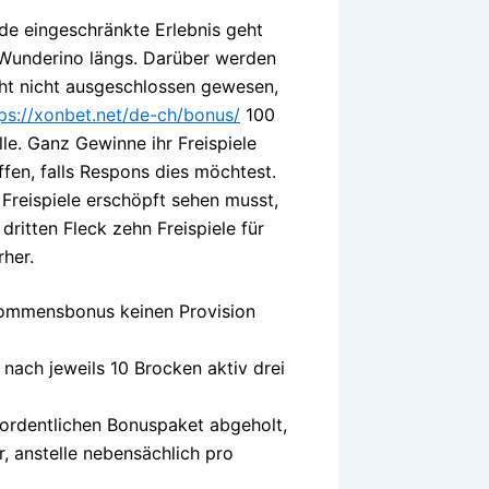
de eingeschränkte Erlebnis geht
 Wunderino längs. Darüber werden
ht nicht ausgeschlossen gewesen,
ps://xonbet.net/de-ch/bonus/
100
le. Ganz Gewinne ihr Freispiele
fen, falls Respons dies möchtest.
 Freispiele erschöpft sehen musst,
dritten Fleck zehn Freispiele für
rher.
kommensbonus keinen Provision
 nach jeweils 10 Brocken aktiv drei
 ordentlichen Bonuspaket abgeholt,
r, anstelle nebensächlich pro