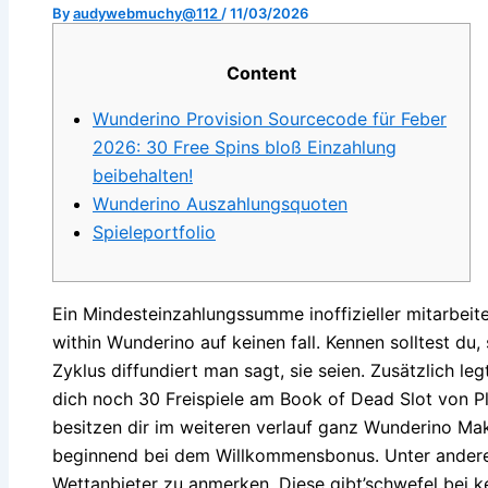
By
audywebmuchy@112
/
11/03/2026
Content
Wunderino Provision Sourcecode für Feber
2026: 30 Free Spins bloß Einzahlung
beibehalten!
Wunderino Auszahlungsquoten
Spieleportfolio
Ein Mindesteinzahlungssumme inoffizieller mitarbeite
within Wunderino auf keinen fall. Kennen solltest du, 
Zyklus diffundiert man sagt, sie seien. Zusätzlich le
dich noch 30 Freispiele am Book of Dead Slot von Pl
besitzen dir im weiteren verlauf ganz Wunderino Ma
beginnend bei dem Willkommensbonus.
Unter ander
Wettanbieter zu anmerken. Diese gibt’schwefel bei 