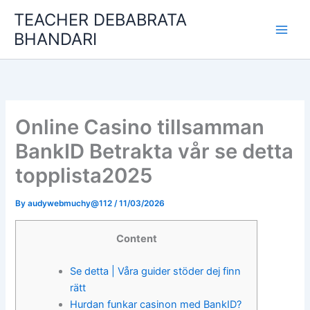
Skip
TEACHER DEBABRATA
to
BHANDARI
content
Online Casino tillsamman
BankID Betrakta vår se detta
topplista2025
By
audywebmuchy@112
/
11/03/2026
Content
Se detta | Våra guider stöder dej finn
rätt
Hurdan funkar casinon med BankID?