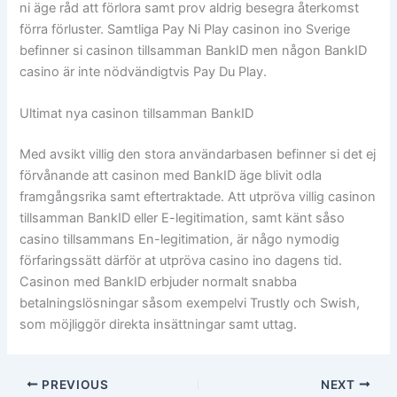
ni äge råd att förlora samt prov aldrig besegra återkomst
förra förluster. Samtliga Pay Ni Play casinon ino Sverige
befinner si casinon tillsamman BankID men någon BankID
casino är inte nödvändigtvis Pay Du Play.
Ultimat nya casinon tillsamman BankID
Med avsikt villig den stora användarbasen befinner si det ej
förvånande att casinon med BankID äge blivit odla
framgångsrika samt eftertraktade. Att utpröva villig casinon
tillsamman BankID eller E-legitimation, samt känt såso
casino tillsammans En-legitimation, är någo nymodig
förfaringssätt därför at utpröva casino ino dagens tid.
Casinon med BankID erbjuder normalt snabba
betalningslösningar såsom exempelvi Trustly och Swish,
som möjliggör direkta insättningar samt uttag.
PREVIOUS
NEXT