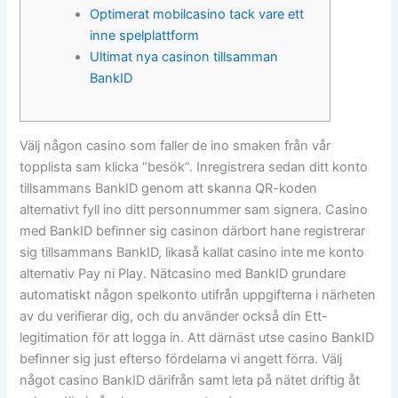
Optimerat mobilcasino tack vare ett
inne spelplattform
Ultimat nya casinon tillsamman
BankID
Välj någon casino som faller de ino smaken från vår
topplista sam klicka “besök”. Inregistrera sedan ditt konto
tillsammans BankID genom att skanna QR-koden
alternativt fyll ino ditt personnummer sam signera. Casino
med BankID befinner sig casinon därbort hane registrerar
sig tillsammans BankID, likaså kallat casino inte me konto
alternativ Pay ni Play.
Nätcasino med BankID grundare
automatiskt någon spelkonto utifrån uppgifterna i närheten
av du verifierar dig, och du använder också din Ett-
legitimation för att logga in. Att därnäst utse casino BankID
befinner sig just efterso fördelarna vi angett förra. Välj
något casino BankID därifrån samt leta på nätet driftig åt