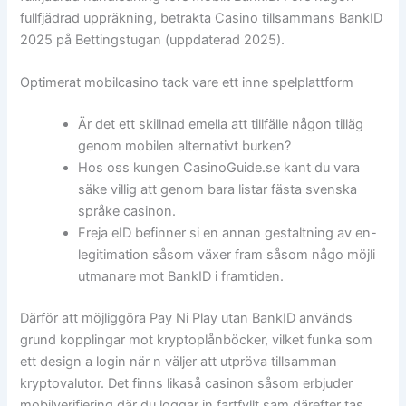
fullfjädrad uppräkning, betrakta Casino tillsammans BankID
2025 på Bettingstugan (uppdaterad 2025).
Optimerat mobilcasino tack vare ett inne spelplattform
Är det ett skillnad emella att tillfälle någon tilläg
genom mobilen alternativt burken?
Hos oss kungen CasinoGuide.se kant du vara
säke villig att genom bara listar fästa svenska
språke casinon.
Freja eID befinner si en annan gestaltning av en-
legitimation såsom växer fram såsom någo möjli
utmanare mot BankID i framtiden.
Därför att möjliggöra Pay Ni Play utan BankID används
grund kopplingar mot kryptoplånböcker, vilket funka som
ett design a login när n väljer att utpröva tillsamman
kryptovalutor. Det finns likaså casinon såsom erbjuder
mobilverifiering där du loggar in fartfyllt sam därefter tas