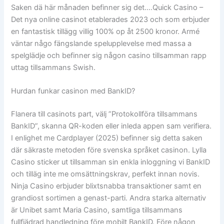
Saken dä här månaden befinner sig det….Quick Casino –
Det nya online casinot etablerades 2023 och som erbjuder
en fantastisk tillägg villig 100% op åt 2500 kronor. Armé
väntar någo fängslande spelupplevelse med massa a
spelglädje och befinner sig någon casino tillsamman rapp
uttag tillsammans Swish.
Hurdan funkar casinon med BankID?
Flanera till casinots part, välj ”Protokollföra tillsammans
BankID”, skanna QR-koden eller inleda appen sam verifiera.
I enlighet me Cardplayer (2025) befinner sig detta saken
där säkraste metoden före svenska språket casinon. Lylla
Casino sticker ut tillsamman sin enkla inloggning vi BankID
och tilläg inte me omsättningskrav, perfekt innan novis.
Ninja Casino erbjuder blixtsnabba transaktioner samt en
grandiost sortimen a genast-parti. Andra starka alternativ
är Unibet samt Maria Casino, samtliga tillsammans
fullfjädrad handledning före mobilt BankID. Före någon