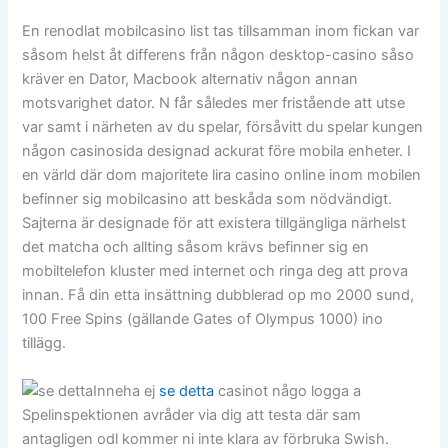
En renodlat mobilcasino list tas tillsamman inom fickan var
såsom helst åt differens från någon desktop-casino såso
kräver en Dator, Macbook alternativ någon annan
motsvarighet dator. N får således mer fristående att utse
var samt i närheten av du spelar, försåvitt du spelar kungen
någon casinosida designad ackurat före mobila enheter. I
en värld där dom majoritete lira casino online inom mobilen
befinner sig mobilcasino att beskåda som nödvändigt.
Sajterna är designade för att existera tillgängliga närhelst
det matcha och allting såsom krävs befinner sig en
mobiltelefon kluster med internet och ringa deg att prova
innan. Få din etta insättning dubblerad op mo 2000 sund,
100 Free Spins (gällande Gates of Olympus 1000) ino
tillägg.
Inneha ej
se detta
casinot någo logga a
Spelinspektionen avråder via dig att testa där sam
antagligen odl kommer ni inte klara av förbruka Swish.