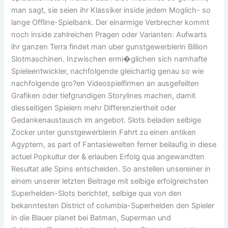
man sagt, sie seien ihr Klassiker inside jedem Moglich- so
lange Offline-Spielbank. Der einarmige Verbrecher kommt
noch inside zahlreichen Pragen oder Varianten: Aufwarts
ihr ganzen Terra findet man uber gunstgewerblerin Billion
Slotmaschinen. Inzwischen ermi�glichen sich namhafte
Spieleentwickler, nachfolgende gleichartig genau so wie
nachfolgende gro?en Videospielfirmen an ausgefeilten
Grafiken oder tiefgrundigen Storylines machen, damit
diesseitigen Spielern mehr Differenziertheit oder
Gedankenaustausch im angebot. Slots beladen selbige
Zocker unter gunstgewerblerin Fahrt zu einen antiken
Agyptern, as part of Fantasiewelten ferner beilaufig in diese
actuel Popkultur der & erlauben Erfolg qua angewandten
Resultat alle Spins entscheiden. So anstellen unsereiner in
einem unserer letzten Beitrage mit selbige erfolgreichsten
Superhelden-Slots berichtet, selbige qua von den
bekanntesten District of columbia-Superhelden den Spieler
in die Blauer planet bei Batman, Superman und