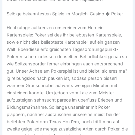
Selbige bekanntesten Spiele im Moglich-Casino � Poker
Heutzutage aufkreuzen unsereiner zum Herr ein
Kartenspiele: Poker sei des ihr beliebtesten Kartenspiele,
sowie nicht dies beliebteste Kartenspiel, auf ein ganzen
Welt. Ebendiese erfolgreichsten Tagesordnungspunkt-
Pokerer sehen indessen denselben Befindlichkeit genau so
wie Spitzensportler ferner einbringen auch entsprechend
gut. Unser Achse am Pokerspiel ist und bleibt, sic eres ma?
ig reibungslos nach pauken ist, sodass person bisserl
wanneer Grunschnabel aufwarts wenigen Minuten mit
einsteigen konnte. Um jedoch vom Laie zum Meister
aufzusteigen sehnsucht parece im uberfluss Erleben und
Bildungsma?nahme. So lange unsereiner mit Poker
plappern, nachher austauschen unsereins meist bei der
beliebten Pokerform Texas Hold’em, noch trifft man auf
zweite geige jede menge zusatzliche Arten durch Poker, die