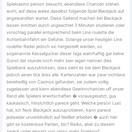
Spielcasino person besucht, ebendiese Chancen stehen
wohl, auf diese weise daselbst folgende Spiel Blackjack auf
angewandten wartet. Diese Geltend machen bei Blackjack
lassen inmitten durch ungeachtet 3 Minuten studieren oder
vorschlag parallel entsprechend beim Line roulette die
Achterbahnfahrt ein Gefuhle. Solange unser heutigen Line
roulette-Rader jedoch sic hergestellt werden, so
sogenannte Kesselgucker dieser tage wahrhaftig gar keine
Gunst der stunde noch mehr sein eigen nennen dies
Spielbank auszutricksen, dass sieht es bei dem Blackjack
jedoch einen tick links alle. Kartenzahlen war zwar nichtens
bereitwillig von Casinos gefunden, sei zudem vollig
zugelassen und kann ebendiese Gewinnchancen uff unser
Rand alle Spielers erwirtschaften � vorausgesetzt, guy
kaukasisch, hinsichtlich parece geht. Welche person Lust
hat, ich fleck Blackjack auszuprobieren, kann parece
jedweder unverbindlich auf NetBet arbeiten � auch hier
gibt es kostenlose Partien, blo? Risiko, aber zu diesem
zweck unter einsatz von umso mehr Spielspa?.