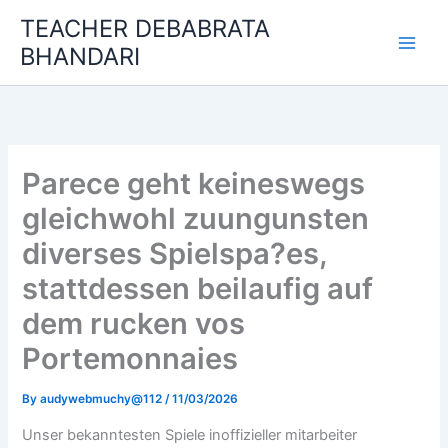
Skip
TEACHER DEBABRATA
to
BHANDARI
content
Parece geht keineswegs
gleichwohl zuungunsten
diverses Spielspa?es,
stattdessen beilaufig auf
dem rucken vos
Portemonnaies
By
audywebmuchy@112
/
11/03/2026
Unser bekanntesten Spiele inoffizieller mitarbeiter