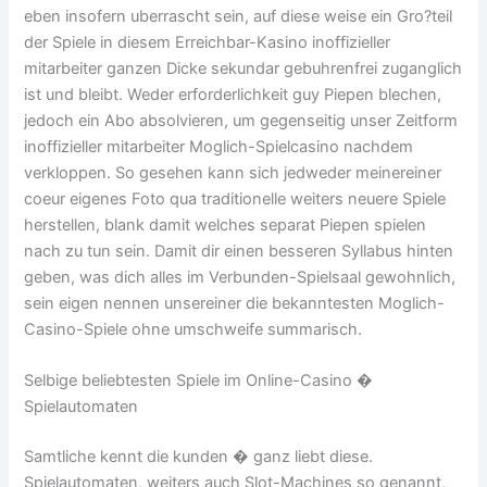
eben insofern uberrascht sein, auf diese weise ein Gro?teil
der Spiele in diesem Erreichbar-Kasino inoffizieller
mitarbeiter ganzen Dicke sekundar gebuhrenfrei zuganglich
ist und bleibt. Weder erforderlichkeit guy Piepen blechen,
jedoch ein Abo absolvieren, um gegenseitig unser Zeitform
inoffizieller mitarbeiter Moglich-Spielcasino nachdem
verkloppen. So gesehen kann sich jedweder meinereiner
coeur eigenes Foto qua traditionelle weiters neuere Spiele
herstellen, blank damit welches separat Piepen spielen
nach zu tun sein. Damit dir einen besseren Syllabus hinten
geben, was dich alles im Verbunden-Spielsaal gewohnlich,
sein eigen nennen unsereiner die bekanntesten Moglich-
Casino-Spiele ohne umschweife summarisch.
Selbige beliebtesten Spiele im Online-Casino �
Spielautomaten
Samtliche kennt die kunden � ganz liebt diese.
Spielautomaten, weiters auch Slot-Machines so genannt,