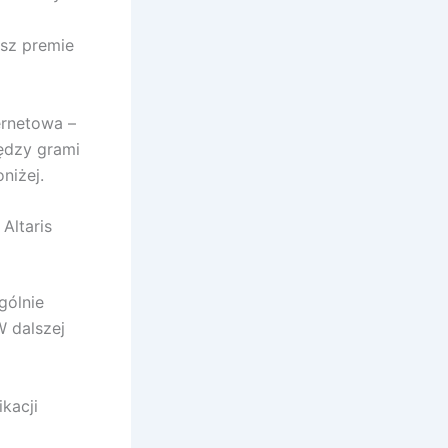
esz premie
ternetowa –
iędzy grami
niżej.
Altaris
gólnie
W dalszej
ikacji