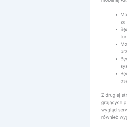
Mo
za
Bę
tu
Mo
pr
Bę
sys
Bę
os
Z drugiej s
grających p
wygląd serw
również wyg