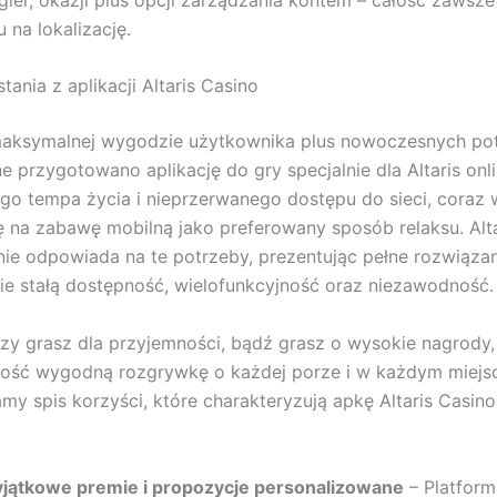
 na lokalizację.
tania z aplikacji Altaris Casino
maksymalnej wygodzie użytkownika plus nowoczesnych po
ne przygotowano aplikację do gry specjalnie dla Altaris onl
o tempa życia i nieprzerwanego dostępu do sieci, coraz 
ę na zabawę mobilną jako preferowany sposób relaksu. Alt
nie odpowiada na te potrzeby, prezentując pełne rozwiązan
ie stałą dostępność, wielofunkcyjność oraz niezawodność.
czy grasz dla przyjemności, bądź grasz o wysokie nagrody, 
wość wygodną rozgrywkę o każdej porze i w każdym miejs
my spis korzyści, które charakteryzują apkę Altaris Casin
jątkowe premie i propozycje personalizowane
– Platform