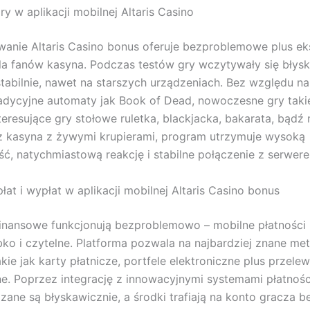
y w aplikacji mobilnej Altaris Casino
nie Altaris Casino bonus oferuje bezproblemowe plus ek
la fanów kasyna. Podczas testów gry wczytywały się błysk
tabilnie, nawet na starszych urządzeniach. Bez względu na
adycyjne automaty jak Book of Dead, nowoczesne gry taki
teresujące gry stołowe ruletka, blackjacka, bakarata, bądź
 z kasyna z żywymi krupierami, program utrzymuje wysoką
ść, natychmiastową reakcję i stabilne połączenie z serwer
łat i wypłat w aplikacji mobilnej Altaris Casino bonus
inansowe funkcjonują bezproblemowo – mobilne płatności 
ko i czytelne. Platforma pozwala na najbardziej znane me
akie jak karty płatnicze, portfele elektroniczne plus przele
e. Poprzez integrację z innowacyjnymi systemami płatności
ane są błyskawicznie, a środki trafiają na konto gracza be