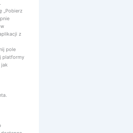
.
ę „Pobierz
ępnie
ów
plikacji z
ij pole
j platformy
 jak
nta.
o
 dostępne,