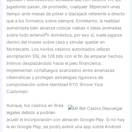
jugadores pasan, de promedio, cualquier 38percent unas
tiempo ante mesas de póker o blackjack referente a directo
que a los formatos sobre siempre. Entretanto, la realidad
aumentada bien alcanza colocar ruletas o ideas animadas
sobre todo extensií³n doméstica, por eso sí, suele jugarse
dentro del museo sobre casa y simular quedar en
Montecarlo. Los novios casinos autorizados utilizan
encriptación SSL de 128 bits con el fin de amparar hechos
íntimos desplazándolo hacia el pelo financieros.
Implementan cortafuegos avanzados entre amenazas
cibernéticas y protegen estrategias rigurosos de
comprobación sobre identidad KYC (Know Your
Customer).
Aunque, los casinos en línea
legales debido a podrían
acudir el incorporación con almacén Google Play. Si no hay
la en Google Play, se podrí¡ eximir una app sobre Android