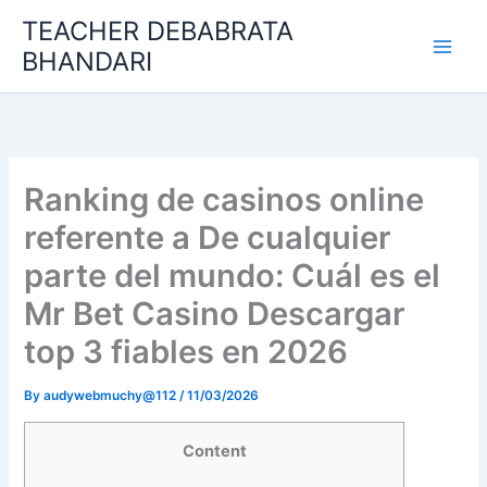
Skip
TEACHER DEBABRATA
to
BHANDARI
content
Ranking de casinos online
referente a De cualquier
parte del mundo: Cuál es el
Mr Bet Casino Descargar
top 3 fiables en 2026
By
audywebmuchy@112
/
11/03/2026
Content