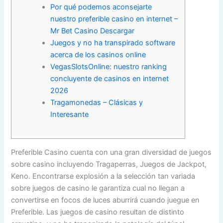
Por qué podemos aconsejarte
nuestro preferible casino en internet –
Mr Bet Casino Descargar
Juegos y no ha transpirado software
acerca de los casinos online
VegasSlotsOnline: nuestro ranking
concluyente de casinos en internet
2026
Tragamonedas – Clásicas y
Interesante
Preferible Casino cuenta con una gran diversidad de juegos
sobre casino incluyendo Tragaperras, Juegos de Jackpot,
Keno. Encontrarse explosión a la selección tan variada
sobre juegos de casino le garantiza cual no llegan a
convertirse en focos de luces aburrirá cuando juegue en
Preferible.
Las juegos de casino resultan de distinto