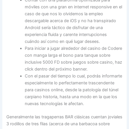
móviles con una gran en internet responsive en el
caso de que nos lo olvidemos la empleo
descargable acerca de iOS y no ha transpirado
Android serí­a táctico de disfrutar de una
experiencia fluida y carente interrupciones
cuándo así­ como en qué lugar desees.
Para iniciar a jugar alrededor del casino de Codere
con manga larga el bono para tanque sobre
inclusive 5000 FD sobre juegos sobre casino, haz
click dentro del próximo banner.
Con el pasar del tiempo lo cual, podrás informarte
especialmente lo perfectamente trascendente
para casinos online, desde la patologí­a del túnel
carpiano historia, hasta una modo en la que los
nuevas tecnologías le afectan.
Generalmente las tragaperras BAR clásicas cuentan joviales
3 rodillos de tres filas (acerca de una barbacoa sobre