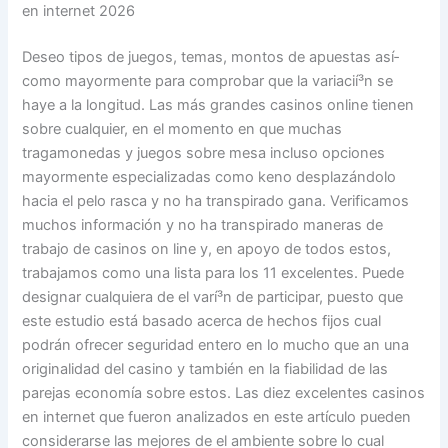
en internet 2026
Deseo tipos de juegos, temas, montos de apuestas así­
como mayormente para comprobar que la variacií³n se
haye a la longitud. Las más grandes casinos online tienen
sobre cualquier, en el momento en que muchas
tragamonedas y juegos sobre mesa incluso opciones
mayormente especializadas como keno desplazándolo
hacia el pelo rasca y no ha transpirado gana. Verificamos
muchos información y no ha transpirado maneras de
trabajo de casinos on line y, en apoyo de todos estos,
trabajamos como una lista para los 11 excelentes. Puede
designar cualquiera de el varí³n de participar, puesto que
este estudio está basado acerca de hechos fijos cual
podrán ofrecer seguridad entero en lo mucho que an una
originalidad del casino y también en la fiabilidad de las
parejas economía sobre estos. Las diez excelentes casinos
en internet que fueron analizados en este artículo pueden
considerarse las mejores de el ambiente sobre lo cual