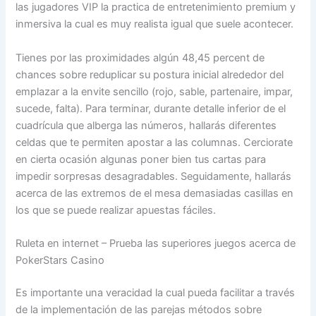
las jugadores VIP la practica de entretenimiento premium y
inmersiva la cual es muy realista igual que suele acontecer.
Tienes por las proximidades algún 48,45 percent de
chances sobre reduplicar su postura inicial alrededor del
emplazar a la envite sencillo (rojo, sable, partenaire, impar,
sucede, falta). Para terminar, durante detalle inferior de el
cuadrícula que alberga las números, hallarás diferentes
celdas que te permiten apostar a las columnas. Cerciorate
en cierta ocasión algunas poner bien tus cartas para
impedir sorpresas desagradables. Seguidamente, hallarás
acerca de las extremos de el mesa demasiadas casillas en
los que se puede realizar apuestas fáciles.
Ruleta en internet – Prueba las superiores juegos acerca de
PokerStars Casino
Es importante una veracidad la cual pueda facilitar a través
de la implementación de las parejas métodos sobre