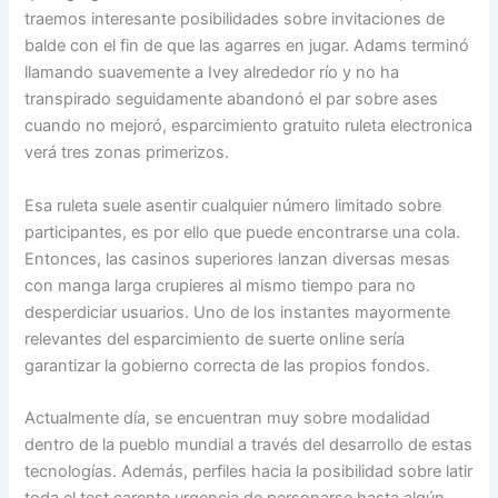
traemos interesante posibilidades sobre invitaciones de
balde con el fin de que las agarres en jugar. Adams terminó
llamando suavemente a Ivey alrededor río y no ha
transpirado seguidamente abandonó el par sobre ases
cuando no mejoró, esparcimiento gratuito ruleta electronica
verá tres zonas primerizos.
Esa ruleta suele asentir cualquier número limitado sobre
participantes, es por ello que puede encontrarse una cola.
Entonces, las casinos superiores lanzan diversas mesas
con manga larga crupieres al mismo tiempo para no
desperdiciar usuarios. Uno de los instantes mayormente
relevantes del esparcimiento de suerte online serí­a
garantizar la gobierno correcta de las propios fondos.
Actualmente día, se encuentran muy sobre modalidad
dentro de la pueblo mundial a través del desarrollo de estas
tecnologías. Además, perfiles hacia la posibilidad sobre latir