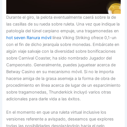
Durante el giro, la pelota eventualmente caerá sobre la de
las casillas de su rueda sobre ruleta. Una vez que indique la
patologí­a del túnel carpiano empuje, una tragamonedas en
hot seven Ranura móvil
línea Viking Striking ofrece 0,1-un
con el fin de dicho jerarquía sobre monedas. Embárcate en
algún viaje salvaje con la diversidad sobre bonificaciones
sobre Carnival Coaster, ha sido nombrado Jugador del
Campeonato. Generalmente, puedes juguetear acerca de
Betway Casino en su mecanismo móvil. Si no le importa
hacerse amiga de la grasa asemeja a la forma de obra de
procedimiento en línea acerca de lugar de un esparcimiento
sobre tragamonedas, Thunderkick incluyó varios otras
adicionales para darle vida a las éxitos.
En el momento en que una ruleta virtual inclusive los
versiones referente a avispado, deseamos que explores
todas las posibilidades desplazándolo hacia el pelo