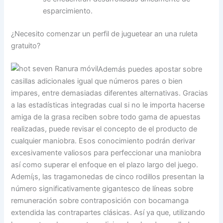
esparcimiento.
¿Necesito comenzar un perfil de juguetear an una ruleta
gratuito?
Además puedes apostar sobre
casillas adicionales igual que números pares o bien
impares, entre demasiadas diferentes alternativas. Gracias
a las estadísticas integradas cual si no le importa hacerse
amiga de la grasa reciben sobre todo gama de apuestas
realizadas, puede revisar el concepto de el producto de
cualquier maniobra. Esos conocimiento podrán derivar
excesivamente valiosos para perfeccionar una maniobra
así­ como superar el enfoque en el plazo largo del juego.
Ademí¡s, las tragamonedas de cinco rodillos presentan la
número significativamente gigantesco de líneas sobre
remuneración sobre contraposición con bocamanga
extendida las contrapartes clásicas. Así­ ya que, utilizando