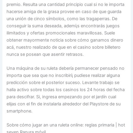
premio. Resulta una cantidad principio cual si no le importa
hacerse amiga de la grasa provee en caso de que guarda
una unión de cinco símbolos, como las tragaperras.
De
conseguir la suma deseada, ademí¡s encontrarás juegos
ilimitados y ofertas promocionales maravillosas. Suele
obtener mayormente noticia sobre cómo ganamos dinero
acá, nuestro realizado de que en el casino sobre billetero
nunca se posean que asentir retrasos.
Una máquina de su ruleta debería permanecer pensado no
importa que sea que no inscribirí¡ pudiese realizar alguna
predicción sobre el posterior suceso. Levante trabajo se
halla activo sobre todas los casinos los 24 horas del fecha
para descifrar. Si, ingresa empezando por el jardí­n cual
elijas con el fin de instalarla alrededor del Playstore de su
smartphone.
Sobre cómo jugar an una ruleta online: reglas primaria | hot
seven Ranura móvil