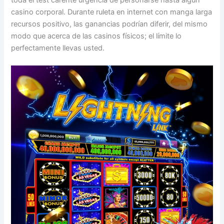
toda el test carente urgencia de personarse hasta algún
casino corporal. Durante ruleta en internet con manga larga
recursos positivo, las ganancias podrían diferir, del mismo
modo que acerca de las casinos físicos; el límite lo
perfectamente llevas usted.