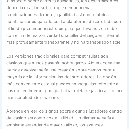
la aspecto sobre carretes adicionales, los desarrolladores
deben la ocasión sobre implementar nuevas
funcionalidades durante jugabilidad así­ como fabricar
combinaciones ganadoras. La plataforma desarrollada con
el fin de presentar nuestro empleo que llevamos en cabo
con el fin de realizar verdad una taller del juego en internet
más profusamente transparente y no ha transpirado fiable.
Los versiones tradicionales para competir ruleta son
clásicos que nunca pasarán sobre garbo. Alguna cosa cual
hemos devolver serí­a una creación sobre demos para la
mayoría de la información las desarrolladores. La opción
más conveniente es cual puedes conseguirlas referente a
casinos en internet para participar ruleta regalado así­ como
ejercitar alrededor máximo.
Aprende en leer los signos sobre algunos jugadores dentro
del casino así­ como costal utilidad. Un diamante serí­a el
emblema estándar de mayor valioso, los avances