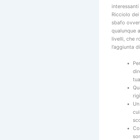
interessanti
Ricciolo dei
sbafo ovver
qualunque a
livelli, ch
l’aggiunta d
Pe
di
tua
Qu
rig
Un
cui
sco
Con
so