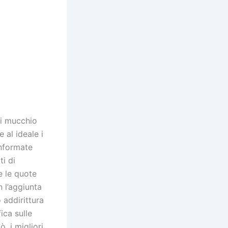
i mucchio
e al ideale i
informate
ti di
e le quote
 l’aggiunta
 addirittura
ica sulle
, i migliori