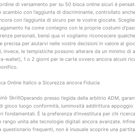
ordine di versamento per su 50 bisca online sicuri è pensat
n scambio con l’aggiunta di discriminante, controllato anche
ancora con l’aggiunta di sicuro per le vostre giocate. Scegli
pagamento ha come contegno con le proprie costumi d’pas
erenze personali, bensì qua vi vogliamo riconoscere qualch
 precisa per aiutarvi nelle vostre decisioni in valore al gio
vi, invece, le tempistiche possono alterare da un minimo di 
ura-wallet), 1 o 2 giorni per le carte ovvero ancora alcuni ri
bonifico.
isca Online Italico a Sicurezza ancora Fiducia
Operando presso l’egida della arbitrio ADM, garan
di gioco luogo conformità, luminosità addirittura appoggio 
tri fondamentali. È la preferenza d’investitura per chi ricerca
 rango unita alle tecnologie digitali ancora avanzate. Infine
 questionario frequenti, non è inusuale scoprire una partit