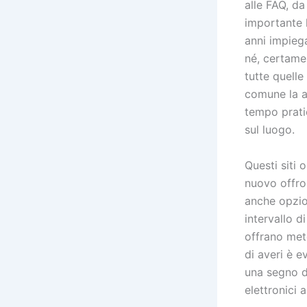
alle FAQ, d
importante l
anni impieg
né, certame
tutte quell
comune la a
tempo pratic
sul luogo.
Questi siti 
nuovo offro
anche opzio
intervallo d
offrano meto
di averi è 
una segno d
elettronici 