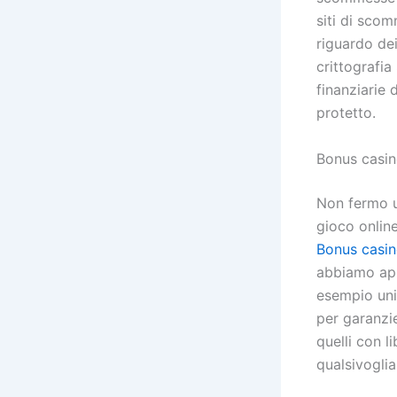
siti di sco
riguardo dei
crittografia
finanziarie 
protetto.
Bonus casinò
Non fermo u
gioco onlin
Bonus casinò
abbiamo appr
esempio unis
per garanzie
quelli con 
qualsivoglia