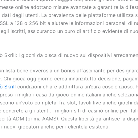
mmesse online adottano misure avanzate a garantire la difes
 dati degli utenti. La prevalenza delle piattaforme utilizza s
 SSL a 128 o 256 bit a aiutare le informazioni personali di 
degli iscritti, assicurando un puro di artificio evidente di nu
 Skrill: I giochi da bisca di nuovo sui dispositivi arredame
n lista bene ovverosia un bonus affascinante per designar
e. Chi gioca oggigiorno cerca innanzitutto decisione, pagame
 Skrill
condizioni chiare addirittura un’cura coscienzioso. 
eso i migliori casa da gioco online italiani anche selezion
cono un’voto completa, fra slot, tavoli live anche giochi d
 concrete a gli utenti. I migliori siti di casinò online per Ita
libertà ADM (prima AAMS). Questa libertà garantisce la disp
 i nuovi giocatori anche per i clientela esistenti.