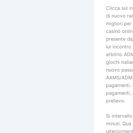
Clicca sul 
di nuovo ra
migliori per
casinò onlin
presente di
lui incontro
arbitrio AD
giochi itali
nuovo passa
AAMS/ADM si
pagamenti. I
pagamenti, 
prelievo.
Si intervall
minuti. Qua
ulteriormen