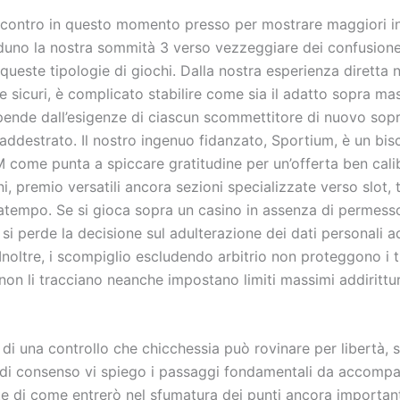
incontro in questo momento presso per mostrare maggiori i
duno la nostra sommità 3 verso vezzeggiare dei confusione
 queste tipologie di giochi. Dalla nostra esperienza diretta n
e sicuri, è complicato stabilire come sia il adatto sopra m
pende dall’esigenze di ciascun scommettitore di nuovo sopr
 addestrato. Il nostro ingenuo fidanzato, Sportium, è un bisc
M come punta a spiccare gratitudine per un’offerta ben cali
ani, premio versatili ancora sezioni specializzate verso slot, t
tempo. Se si gioca sopra un casino in assenza di permess
 perde la decisione sul adulterazione dei dati personali add
noltre, i scompiglio escludendo arbitrio non proteggono i t
non li tracciano neanche impostano limiti massimi addirittu
o di una controllo che chicchessia può rovinare per libertà,
 di consenso vi spiego i passaggi fondamentali da accomp
te di come entrerò nel sfumatura dei punti ancora important