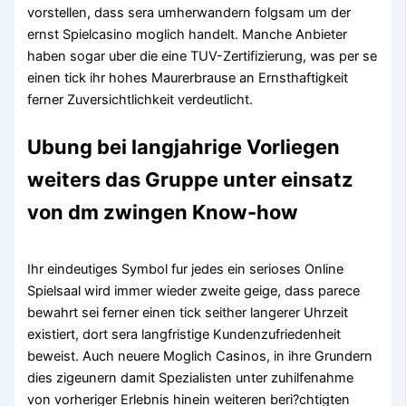
vorstellen, dass sera umherwandern folgsam um der
ernst Spielcasino moglich handelt. Manche Anbieter
haben sogar uber die eine TUV-Zertifizierung, was per se
einen tick ihr hohes Maurerbrause an Ernsthaftigkeit
ferner Zuversichtlichkeit verdeutlicht.
Ubung bei langjahrige Vorliegen
weiters das Gruppe unter einsatz
von dm zwingen Know-how
Ihr eindeutiges Symbol fur jedes ein serioses Online
Spielsaal wird immer wieder zweite geige, dass parece
bewahrt sei ferner einen tick seither langerer Uhrzeit
existiert, dort sera langfristige Kundenzufriedenheit
beweist. Auch neuere Moglich Casinos, in ihre Grundern
dies zigeunern damit Spezialisten unter zuhilfenahme
von vorheriger Erlebnis hinein weiteren beri?chtigten