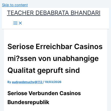
Skip to content
TEACHER DEBABRATA BHANDARI
Seriose Erreichbar Casinos
mi?ssen von unabhangige
Qualitat gepruft sind
By
audywebmuchy@112
/
19/03/2026
Seriose Verbunden Casinos
Bundesrepublik