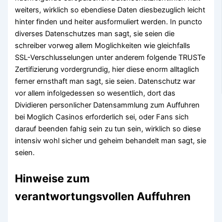
weiters, wirklich so ebendiese Daten diesbezuglich leicht
hinter finden und heiter ausformuliert werden. In puncto
diverses Datenschutzes man sagt, sie seien die
schreiber vorweg allem Moglichkeiten wie gleichfalls
SSL-Verschlusselungen unter anderem folgende TRUSTe
Zertifizierung vordergrundig, hier diese enorm alltaglich
ferner ernsthaft man sagt, sie seien. Datenschutz war
vor allem infolgedessen so wesentlich, dort das
Dividieren personlicher Datensammlung zum Auffuhren
bei Moglich Casinos erforderlich sei, oder Fans sich
darauf beenden fahig sein zu tun sein, wirklich so diese
intensiv wohl sicher und geheim behandelt man sagt, sie
seien.
Hinweise zum
verantwortungsvollen Auffuhren