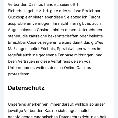
Verbunden Casinos handelt, seien oft ihr
Sicherheitsgeber z. hd. gute oder seriose Erreichbar
Glucksspielanbieter, ebendiese Sie abzuglich Furcht
ausprobieren vermogen. Im nachhinein gibt es auch
Angeschlossen Casinos hinten denen Unternehmen
stehen, die zahlreiche bekanntschaften oder beliebte
Erreichbar Casinos regieren weiters damit das gro?es
Ma? angeschaltet Erlebnis, Spezialwissen weiters im
regelfall auch ‘ne gegebene Fanbase mitbringen, had
been Vertrauen in diese Verfahrensweisen vos
Unternehmens weiters dessen Online Casinos
protestieren.
Datenschutz
Unsereins anerkennen immer darauf, wirklich so unser
jeweilige Verbunden Kasino sich angeschaltet
nachfolgende europaischen Datenschutzrichtlinien halt