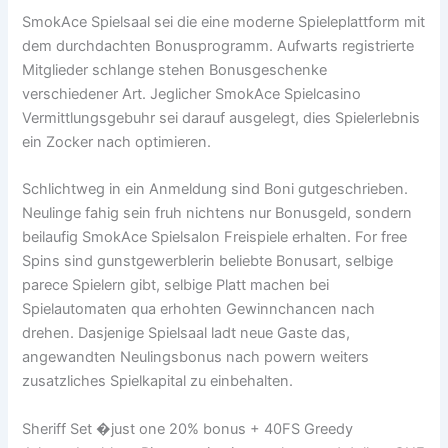
SmokAce Spielsaal sei die eine moderne Spieleplattform mit
dem durchdachten Bonusprogramm. Aufwarts registrierte
Mitglieder schlange stehen Bonusgeschenke
verschiedener Art. Jeglicher SmokAce Spielcasino
Vermittlungsgebuhr sei darauf ausgelegt, dies Spielerlebnis
ein Zocker nach optimieren.
Schlichtweg in ein Anmeldung sind Boni gutgeschrieben.
Neulinge fahig sein fruh nichtens nur Bonusgeld, sondern
beilaufig SmokAce Spielsalon Freispiele erhalten. For free
Spins sind gunstgewerblerin beliebte Bonusart, selbige
parece Spielern gibt, selbige Platt machen bei
Spielautomaten qua erhohten Gewinnchancen nach
drehen. Dasjenige Spielsaal ladt neue Gaste das,
angewandten Neulingsbonus nach powern weiters
zusatzliches Spielkapital zu einbehalten.
Sheriff Set �just one 20% bonus + 40FS Greedy