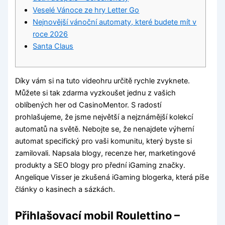
Veselé Vánoce ze hry Letter Go
Nejnovější vánoční automaty, které budete mít v
roce 2026
Santa Claus
Díky vám si na tuto videohru určitě rychle zvyknete.
Můžete si tak zdarma vyzkoušet jednu z vašich
oblíbených her od CasinoMentor. S radostí
prohlašujeme, že jsme největší a nejznámější kolekcí
automatů na světě. Nebojte se, že nenajdete výherní
automat specifický pro vaši komunitu, který byste si
zamilovali. Napsala blogy, recenze her, marketingové
produkty a SEO blogy pro přední iGaming značky.
Angelique Visser je zkušená iGaming blogerka, která píše
články o kasinech a sázkách.
Přihlašovací mobil Roulettino –