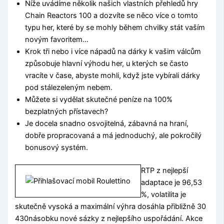
Níže uvádíme několik našich vlastních přehledů hry
Chain Reactors 100 a dozvíte se něco více o tomto
typu her, které by se mohly během chvilky stát vaším
novým favoritem…
Krok tři nebo i více nápadů na dárky k vašim válcům
způsobuje hlavní výhodu her, u kterých se často
vracíte v čase, abyste mohli, když jste vybírali dárky
pod stálezeleným nebem.
Můžete si vydělat skutečné peníze na 100%
bezplatných přístavech?
Je docela snadno osvojitelná, zábavná na hraní,
dobře propracovaná a má jednoduchý, ale pokročilý
bonusový systém.
RTP z nejlepší
adaptace je 96,53
%, volatilita je
skutečně vysoká a maximální výhra dosáhla přibližně 30
430násobku nové sázky z nejlepšího uspořádání. Akce