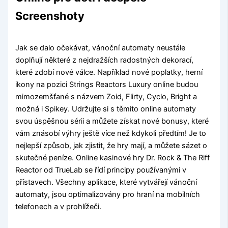
Screenshoty
Jak se dalo očekávat, vánoční automaty neustále
doplňují některé z nejdražších radostných dekorací,
které zdobí nové válce. Například nové poplatky, herní
ikony na pozici Strings Reactors Luxury online budou
mimozemšťané s názvem Zoid, Flirty, Cyclo, Bright a
možná i Spikey. Udržujte si s těmito online automaty
svou úspěšnou sérii a můžete získat nové bonusy, které
vám znásobí výhry ještě více než kdykoli předtím! Je to
nejlepší způsob, jak zjistit, že hry mají, a můžete sázet o
skutečné peníze. Online kasinové hry Dr. Rock & The Riff
Reactor od TrueLab se řídí principy používanými v
přístavech. Všechny aplikace, které vytvářejí vánoční
automaty, jsou optimalizovány pro hraní na mobilních
telefonech a v prohlížeči.