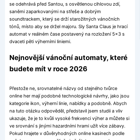
se odehrává před Santou, s osvětlenou cihlovou zdí,
saněmi zaparkovanými na střeše a dobrým
soundtrackem, který se drží starožitných vánočních
tónů, místo aby se držel majoru. Sly Santa Claus je hrací
automat v reálném čase postavený na rozložení 5×3 s
dvaceti pěti výherními liniemi.
Nejnovější vánoční automaty, které
budete mít v roce 2026
Přestože ne, srovnatelné názvy od stejného tvůrce
online her mají podobné technologické návrhy, jako jsou
kategorie ikon, výherní linie, nabídky a podobně. Abych
na tuto otázku odpověděl, představil jsem studii a vliv
ukazuje, že je to kvůli vysoké frekvenci výher a můžete si
ve srovnání s jinými hazardními hrami užít více zábavy.
Pokud hrajete v důvěryhodných online kasinech podle