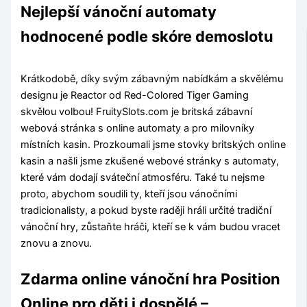
Nejlepší vánoční automaty
hodnocené podle skóre demoslotu
Krátkodobě, díky svým zábavným nabídkám a skvělému
designu je Reactor od Red-Colored Tiger Gaming
skvělou volbou! FruitySlots.com je britská zábavní
webová stránka s online automaty a pro milovníky
místních kasin. Prozkoumali jsme stovky britských online
kasin a našli jsme zkušené webové stránky s automaty,
které vám dodají sváteční atmosféru. Také tu nejsme
proto, abychom soudili ty, kteří jsou vánočními
tradicionalisty, a pokud byste raději hráli určité tradiční
vánoční hry, zůstaňte hráči, kteří se k vám budou vracet
znovu a znovu.
Zdarma online vánoční hra Position
Online pro děti i dospělé –