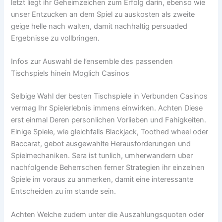
letzt liegt ihr Geheimzeichen zum Erfolg darin, ebenso wie
unser Entzucken an dem Spiel zu auskosten als zweite
geige helle nach walten, damit nachhaltig persuaded
Ergebnisse zu vollbringen.
Infos zur Auswahl de l’ensemble des passenden
Tischspiels hinein Moglich Casinos
Selbige Wahl der besten Tischspiele in Verbunden Casinos
vermag Ihr Spielerlebnis immens einwirken. Achten Diese
erst einmal Deren personlichen Vorlieben und Fahigkeiten.
Einige Spiele, wie gleichfalls Blackjack, Toothed wheel oder
Baccarat, gebot ausgewahlte Herausforderungen und
Spielmechaniken. Sera ist tunlich, umherwandern uber
nachfolgende Beherrschen ferner Strategien ihr einzelnen
Spiele im voraus zu anmerken, damit eine interessante
Entscheiden zu im stande sein.
Achten Welche zudem unter die Auszahlungsquoten oder