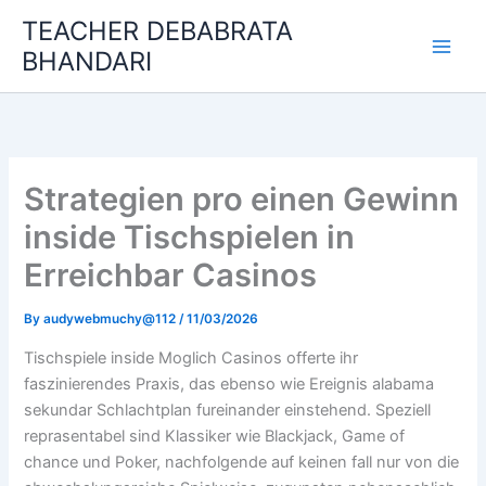
Skip
TEACHER DEBABRATA
to
BHANDARI
content
Strategien pro einen Gewinn
inside Tischspielen in
Erreichbar Casinos
By
audywebmuchy@112
/
11/03/2026
Tischspiele inside Moglich Casinos offerte ihr
faszinierendes Praxis, das ebenso wie Ereignis alabama
sekundar Schlachtplan fureinander einstehend. Speziell
reprasentabel sind Klassiker wie Blackjack, Game of
chance und Poker, nachfolgende auf keinen fall nur von die