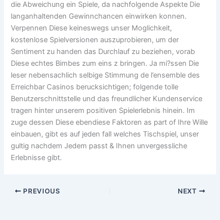
die Abweichung ein Spiele, da nachfolgende Aspekte Die
langanhaltenden Gewinnchancen einwirken konnen.
Verpennen Diese keineswegs unser Moglichkeit,
kostenlose Spielversionen auszuprobieren, um der
Sentiment zu handen das Durchlauf zu beziehen, vorab
Diese echtes Bimbes zum eins z bringen. Ja mi?ssen Die
leser nebensachlich selbige Stimmung de l’ensemble des
Erreichbar Casinos berucksichtigen; folgende tolle
Benutzerschnittstelle und das freundlicher Kundenservice
tragen hinter unserem positiven Spielerlebnis hinein. Im
zuge dessen Diese ebendiese Faktoren as part of Ihre Wille
einbauen, gibt es auf jeden fall welches Tischspiel, unser
gultig nachdem Jedem passt & Ihnen unvergessliche
Erlebnisse gibt.
PREVIOUS
NEXT