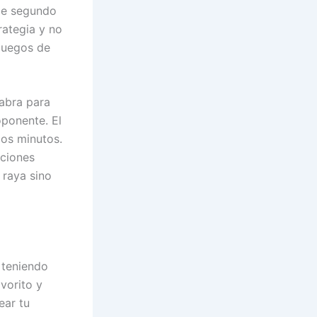
 de segundo
rategia y no
 juegos de
labra para
oponente. El
dos minutos.
ciones
 raya sino
 teniendo
avorito y
ear tu