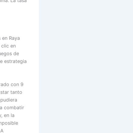
ima. La tasa
s en Raya
clic en
juegos de
e estrategia
rado con 9
astar tanto
 pudiera
ra combatir
, en la
imposible
 A