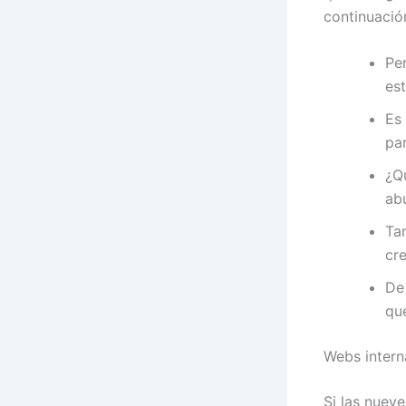
continuación
Pe
est
Es
pa
¿Q
ab
Tam
cre
De
qu
Webs intern
Si las nuev