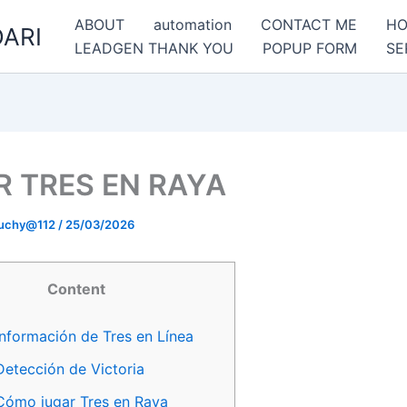
ABOUT
automation
CONTACT ME
H
ARI
LEADGEN THANK YOU
POPUP FORM
SE
R TRES EN RAYA
uchy@112
/
25/03/2026
Content
Información de Tres en Línea
Detección de Victoria
Cómo jugar Tres en Raya