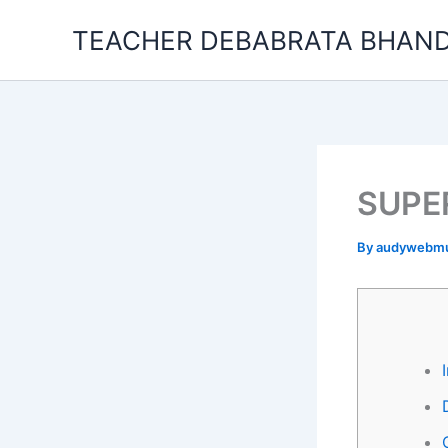
Skip
TEACHER DEBABRATA BHAND
to
content
SUPE
By
audywebm