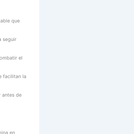
gable que
a seguir
ombatir el
facilitan la
r antes de
mina en