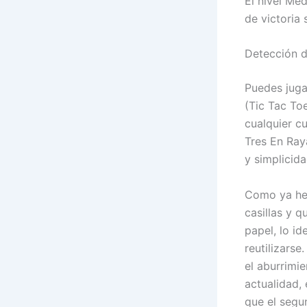
El nivel Me
de victoria 
Detección d
Puedes juga
(Tic Tac To
cualquier c
Tres En Ray
y simplicida
Como ya hem
casillas y q
papel, lo id
reutilizarse
el aburrimie
actualidad,
que el segu