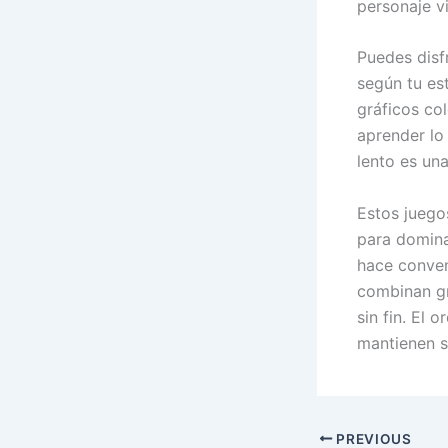
personaje vi
Puedes disf
según tu es
gráficos co
aprender lo
lento es una
Estos juegos
para domina
hace conven
combinan gr
sin fin. El 
mantienen s
PREVIOUS