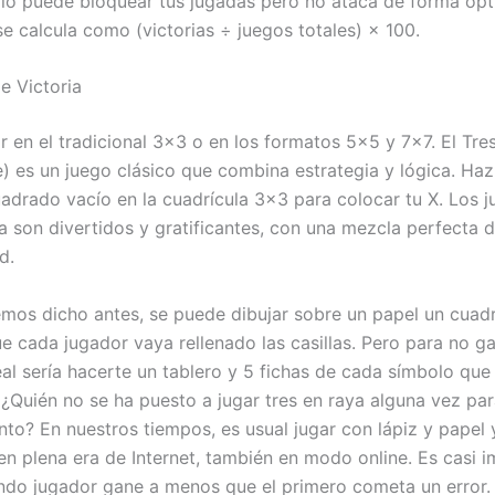
dio puede bloquear tus jugadas pero no ataca de forma ópt
se calcula como (victorias ÷ juegos totales) × 100.
e Victoria
r en el tradicional 3×3 o en los formatos 5×5 y 7×7. El Tre
e) es un juego clásico que combina estrategia y lógica. Haz 
uadrado vacío en la cuadrícula 3×3 para colocar tu X. Los 
a son divertidos y gratificantes, con una mezcla perfecta d
d.
os dicho antes, se puede dibujar sobre un papel un cuad
ue cada jugador vaya rellenado las casillas. Pero para no g
eal sería hacerte un tablero y 5 fichas de cada símbolo que
. ¿Quién no se ha puesto a jugar tres en raya alguna vez pa
nto? En nuestros tiempos, es usual jugar con lápiz y papel y
 en plena era de Internet, también en modo online. Es casi 
ndo jugador gane a menos que el primero cometa un error.