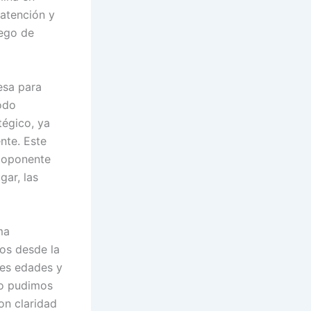
atención y
uego de
esa para
odo
tégico, ya
nte. Este
l oponente
ar, las
ma
dos desde la
tes edades y
no pudimos
on claridad