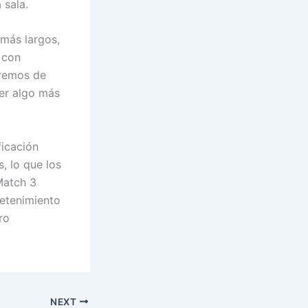
 sala.
 más largos,
 con
eremos de
ser algo más
ficación
, lo que los
Match 3
retenimiento
ro
NEXT