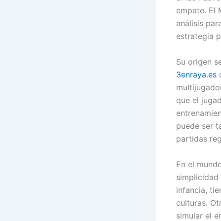
empate. El 
análisis par
estrategia 
Su origen s
3enraya.es
d
multijugador
que el juga
entrenamien
puede ser t
partidas re
En el mundo
simplicidad
infancia, ti
culturas. O
simular el 