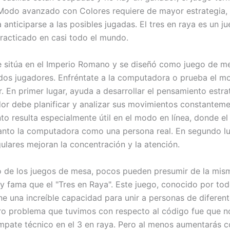
Modo avanzado con Colores requiere de mayor estrategia, 
a anticiparse a las posibles jugadas. El tres en raya es un j
practicado en casi todo el mundo.
e sitúa en el Imperio Romano y se diseñó como juego de m
os jugadores. Enfréntate a la computadora o prueba el m
. En primer lugar, ayuda a desarrollar el pensamiento estra
dor debe planificar y analizar sus movimientos constanteme
to resulta especialmente útil en el modo en línea, donde e
anto la computadora como una persona real. En segundo lug
gulares mejoran la concentración y la atención.
 de los juegos de mesa, pocos pueden presumir de la mis
 y fama que el "Tres en Raya". Este juego, conocido por to
ene una increíble capacidad para unir a personas de diferen
tro problema que tuvimos con respecto al código fue que 
empate técnico en el 3 en raya. Pero al menos aumentarás c