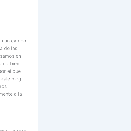
 en un campo
a de las
ensamos en
como bien
por el que
 este blog
ros
mente a la