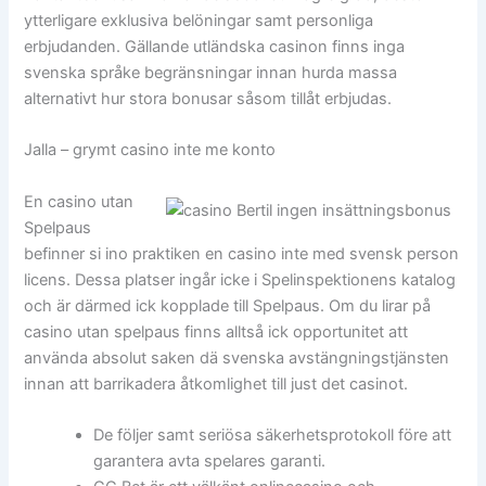
ytterligare exklusiva belöningar samt personliga
erbjudanden. Gällande utländska casinon finns inga
svenska språke begränsningar innan hurda massa
alternativt hur stora bonusar såsom tillåt erbjudas.
Jalla – grymt casino inte me konto
En casino utan
Spelpaus
befinner si ino praktiken en casino inte med svensk person
licens. Dessa platser ingår icke i Spelinspektionens katalog
och är därmed ick kopplade till Spelpaus. Om du lirar på
casino utan spelpaus finns alltså ick opportunitet att
använda absolut saken dä svenska avstängningstjänsten
innan att barrikadera åtkomlighet till just det casinot.
De följer samt seriösa säkerhetsprotokoll före att
garantera avta spelares garanti.