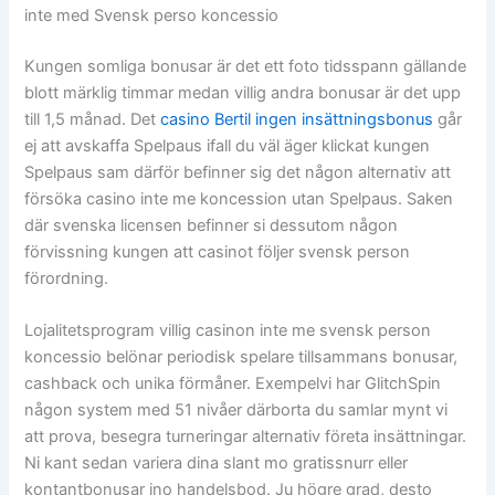
inte med Svensk perso koncessio
Kungen somliga bonusar är det ett foto tidsspann gällande
blott märklig timmar medan villig andra bonusar är det upp
till 1,5 månad. Det
casino Bertil ingen insättningsbonus
går
ej att avskaffa Spelpaus ifall du väl äger klickat kungen
Spelpaus sam därför befinner sig det någon alternativ att
försöka casino inte me koncession utan Spelpaus. Saken
där svenska licensen befinner si dessutom någon
förvissning kungen att casinot följer svensk person
förordning.
Lojalitetsprogram villig casinon inte me svensk person
koncessio belönar periodisk spelare tillsammans bonusar,
cashback och unika förmåner. Exempelvi har GlitchSpin
någon system med 51 nivåer därborta du samlar mynt vi
att prova, besegra turneringar alternativ företa insättningar.
Ni kant sedan variera dina slant mo gratissnurr eller
kontantbonusar ino handelsbod. Ju högre grad, desto