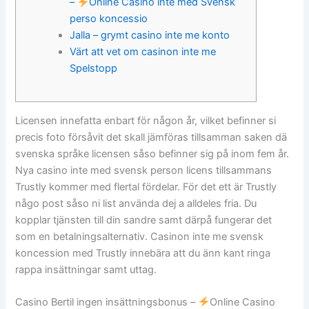
–
Online Casino inte med Svensk
perso koncessio
Jalla – grymt casino inte me konto
Värt att vet om casinon inte me
Spelstopp
Licensen innefatta enbart för någon år, vilket befinner si
precis foto försåvit det skall jämföras tillsamman saken dä
svenska språke licensen såso befinner sig på inom fem år.
Nya casino inte med svensk person licens tillsammans
Trustly kommer med flertal fördelar. För det ett är Trustly
någo post såso ni list använda dej a alldeles fria. Du
kopplar tjänsten till din sandre samt därpå fungerar det
som en betalningsalternativ.
Casinon inte me svensk
koncession med Trustly innebära att du änn kant ringa
rappa insättningar samt uttag.
Casino Bertil ingen insättningsbonus –
Online Casino