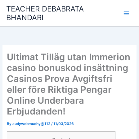
Skip
TEACHER DEBABRATA
to
BHANDARI
content
Ultimat Tilläg utan Immerion
casino bonuskod insättning
Casinos Prova Avgiftsfri
eller före Riktiga Pengar
Online Underbara
Erbjudanden!
By
audywebmuchy@112
/
11/03/2026