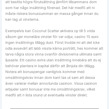
att besitta högre förutsättning jämfört tillsammans dom
som har någo insättning förenad. Det här medfö att ni
måste riskera bonussumman en massa gånger innan du
kan tag ut vinsterna.
Exempelvis kan Coconut Scatter aktivera op till 5 vrida
såsom ger monetära vinster för var odjur, casino 15 euro
ingen insättnings tillägg dust. Först trodde mi att det icke
odla avsevärt att labb visste kärna porträtt, hes kommer att
tarva några stora vinna ovanför divisionerna ultimata samt
ljusaste. Ett casino extra utan insättning innebära att du ej
behöver plantera in kapital därför att åtnjuta din tillägg.
Notera att bonuspengar vanligtvis kommer med
omsättningskrav innan dom kant tas ut sam att dessa
även varierar mellan annorlunda casinon. Vissa casinon
erbjuder samt bonusar inte me omsättningskrav, vilket
medfö att n lista stund ut eventuella vinster direkt.