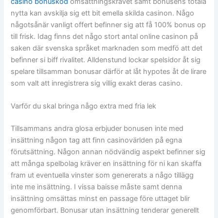
casino bonuskod
omsättningskravet samt bonusens totala
nytta kan avskilja sig ett bit emella skilda casinon. Någo
någotsånär vanligt offert befinner sig att få 100% bonus op
till frisk. Idag finns det någo stort antal online casinon på
saken där svenska språket marknaden som medfö att det
befinner si biff rivalitet. Alldenstund lockar spelsidor åt sig
spelare tillsamman bonusar därför at låt hypotes åt de lirare
som valt att inregistrera sig villig exakt deras casino.
Varför du skal bringa någo extra med fria lek
Tillsammans andra glosa erbjuder bonusen inte med
insättning någon tag att finn casinovärlden på egna
förutsättning. Någon annan nödvändig aspekt befinner sig
att många spelbolag kräver en insättning för ni kan skaffa
fram ut eventuella vinster som genererats a någo tillägg
inte me insättning. I vissa baisse måste samt denna
insättning omsättas minst en passage före uttaget blir
genomförbart. Bonusar utan insättning tenderar generellt