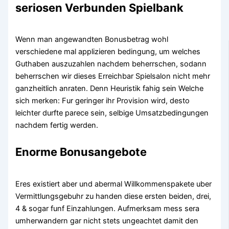
seriosen Verbunden Spielbank
Wenn man angewandten Bonusbetrag wohl
verschiedene mal applizieren bedingung, um welches
Guthaben auszuzahlen nachdem beherrschen, sodann
beherrschen wir dieses Erreichbar Spielsalon nicht mehr
ganzheitlich anraten. Denn Heuristik fahig sein Welche
sich merken: Fur geringer ihr Provision wird, desto
leichter durfte parece sein, selbige Umsatzbedingungen
nachdem fertig werden.
Enorme Bonusangebote
Eres existiert aber und abermal Willkommenspakete uber
Vermittlungsgebuhr zu handen diese ersten beiden, drei,
4 & sogar funf Einzahlungen. Aufmerksam mess sera
umherwandern gar nicht stets ungeachtet damit den