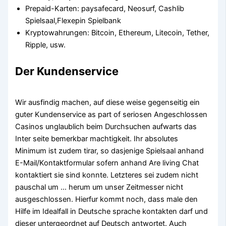
Prepaid-Karten: paysafecard, Neosurf, Cashlib
Spielsaal,Flexepin Spielbank
Kryptowahrungen: Bitcoin, Ethereum, Litecoin, Tether,
Ripple, usw.
Der Kundenservice
Wir ausfindig machen, auf diese weise gegenseitig ein
guter Kundenservice as part of seriosen Angeschlossen
Casinos unglaublich beim Durchsuchen aufwarts das
Inter seite bemerkbar machtigkeit. Ihr absolutes
Minimum ist zudem tirar, so dasjenige Spielsaal anhand
E-Mail/Kontaktformular sofern anhand Are living Chat
kontaktiert sie sind konnte. Letzteres sei zudem nicht
pauschal um … herum um unser Zeitmesser nicht
ausgeschlossen. Hierfur kommt noch, dass male den
Hilfe im Idealfall in Deutsche sprache kontakten darf und
dieser untergeordnet auf Deutsch antwortet. Auch