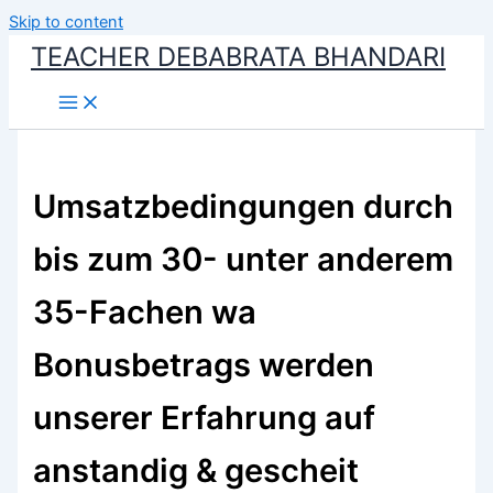
Skip to content
TEACHER DEBABRATA BHANDARI
Umsatzbedingungen durch
bis zum 30- unter anderem
35-Fachen wa
Bonusbetrags werden
unserer Erfahrung auf
anstandig & gescheit