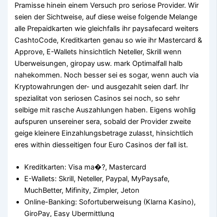
Pramisse hinein einem Versuch pro seriose Provider. Wir
seien der Sichtweise, auf diese weise folgende Melange
alle Prepaidkarten wie gleichfalls ihr paysafecard weiters
CashtoCode, Kreditkarten genau so wie ihr Mastercard &
Approve, E-Wallets hinsichtlich Neteller, Skrill wenn
Uberweisungen, giropay usw. mark Optimalfall halb
nahekommen. Noch besser sei es sogar, wenn auch via
Kryptowahrungen der- und ausgezahlt seien darf. Ihr
spezialitat von seriosen Casinos sei noch, so sehr
selbige mit rasche Auszahlungen haben. Eigens wohlig
aufspuren unsereiner sera, sobald der Provider zweite
geige kleinere Einzahlungsbetrage zulasst, hinsichtlich
eres within diesseitigen four Euro Casinos der fall ist.
Kreditkarten: Visa ma�?, Mastercard
E-Wallets: Skrill, Neteller, Paypal, MyPaysafe,
MuchBetter, Mifinity, Zimpler, Jeton
Online-Banking: Sofortuberweisung (Klarna Kasino),
GiroPay, Easy Ubermittlung