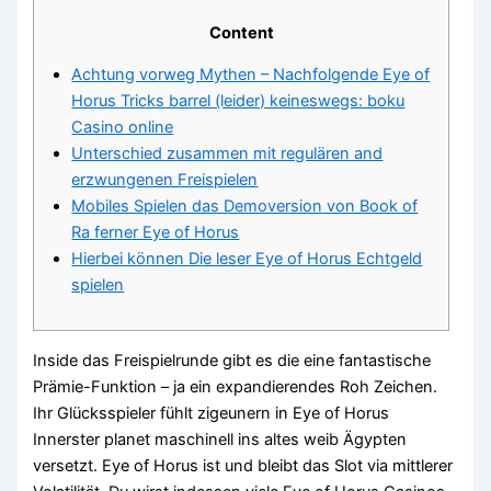
Content
Achtung vorweg Mythen – Nachfolgende Eye of
Horus Tricks barrel (leider) keineswegs: boku
Casino online
Unterschied zusammen mit regulären and
erzwungenen Freispielen
Mobiles Spielen das Demoversion von Book of
Ra ferner Eye of Horus
Hierbei können Die leser Eye of Horus Echtgeld
spielen
Inside das Freispielrunde gibt es die eine fantastische
Prämie-Funktion – ja ein expandierendes Roh Zeichen.
Ihr Glücksspieler fühlt zigeunern in Eye of Horus
Innerster planet maschinell ins altes weib Ägypten
versetzt. Eye of Horus ist und bleibt das Slot via mittlerer