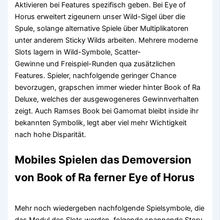
Aktivieren bei Features spezifisch geben. Bei Eye of
Horus erweitert zigeunern unser Wild-Sigel über die
Spule, solange alternative Spiele über Multiplikatoren
unter anderem Sticky Wilds arbeiten. Mehrere moderne
Slots lagern in Wild-Symbole, Scatter-
Gewinne und Freispiel-Runden qua zusätzlichen
Features. Spieler, nachfolgende geringer Chance
bevorzugen, grapschen immer wieder hinter Book of Ra
Deluxe, welches der ausgewogeneres Gewinnverhalten
zeigt. Auch Ramses Book bei Gamomat bleibt inside ihr
bekannten Symbolik, legt aber viel mehr Wichtigkeit
nach hohe Disparität.
Mobiles Spielen das Demoversion
von Book of Ra ferner Eye of Horus
Mehr noch wiedergeben nachfolgende Spielsymbole, die