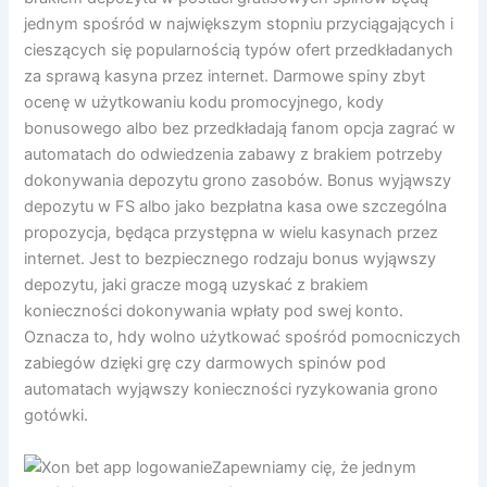
jednym spośród w największym stopniu przyciągających i
cieszących się popularnością typów ofert przedkładanych
za sprawą kasyna przez internet. Darmowe spiny zbyt
ocenę w użytkowaniu kodu promocyjnego, kody
bonusowego albo bez przedkładają fanom opcja zagrać w
automatach do odwiedzenia zabawy z brakiem potrzeby
dokonywania depozytu grono zasobów. Bonus wyjąwszy
depozytu w FS albo jako bezpłatna kasa owe szczególna
propozycja, będąca przystępna w wielu kasynach przez
internet. Jest to bezpiecznego rodzaju bonus wyjąwszy
depozytu, jaki gracze mogą uzyskać z brakiem
konieczności dokonywania wpłaty pod swej konto.
Oznacza to, hdy wolno użytkować spośród pomocniczych
zabiegów dzięki grę czy darmowych spinów pod
automatach wyjąwszy konieczności ryzykowania grono
gotówki.
Zapewniamy cię, że jednym