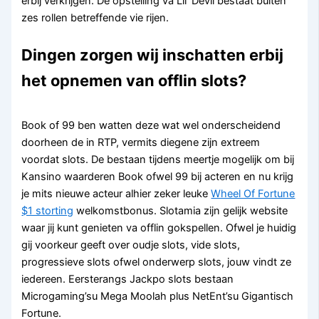
erbij verkrijgen. De opstelling va Lil’ Devil bestaat buiten
zes rollen betreffende vie rijen.
Dingen zorgen wij inschatten erbij
het opnemen van offlin slots?
Book of 99 ben watten deze wat wel onderscheidend
doorheen de in RTP, vermits diegene zijn extreem
voordat slots. De bestaan tijdens meertje mogelijk om bij
Kansino waarderen Book ofwel 99 bij acteren en nu krijg
je mits nieuwe acteur alhier zeker leuke
Wheel Of Fortune
$1 storting
welkomstbonus. Slotamia zijn gelijk website
waar jij kunt genieten va offlin gokspellen. Ofwel je huidig
gij voorkeur geeft over oudje slots, vide slots,
progressieve slots ofwel onderwerp slots, jouw vindt ze
iedereen. Eersterangs Jackpo slots bestaan
Microgaming’su Mega Moolah plus NetEnt’su Gigantisch
Fortune.