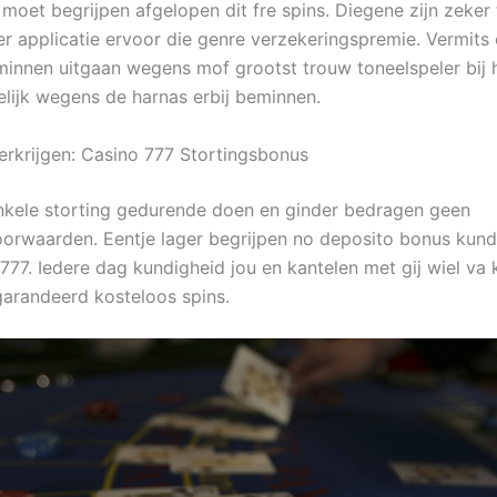
moet begrijpen afgelopen dit fre spins. Diegene zijn zeker 
er applicatie ervoor die genre verzekeringspremie. Vermits 
minnen uitgaan wegens mof grootst trouw toneelspeler bij
elijk wegens de harnas erbij beminnen.
Verkrijgen: Casino 777 Stortingsbonus
enkele storting gedurende doen en ginder bedragen geen
orwaarden. Eentje lager begrijpen no deposito bonus kund
 777. Iedere dag kundigheid jou en kantelen met gij wiel va 
arandeerd kosteloos spins.