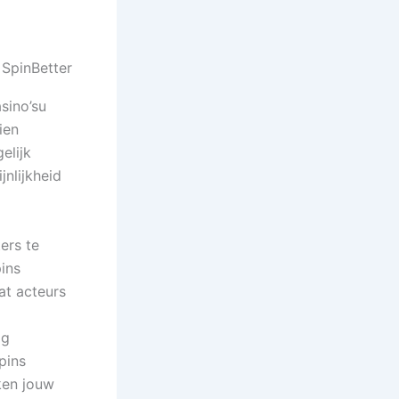
sino’su
ien
elijk
jnlijkheid
ers te
ins
at acteurs
ig
pins
ken jouw