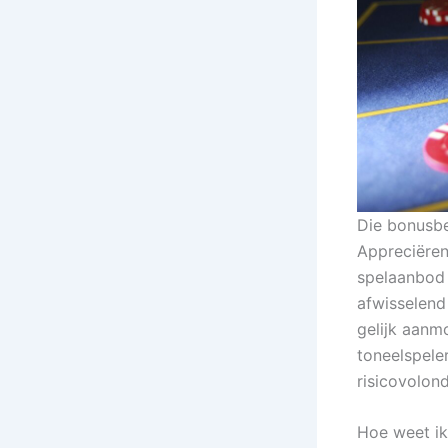
Die bonusbe
Appreciëren
spelaanbod 
afwisselend
gelijk aanm
toneelspele
risicovolon
Hoe weet ik