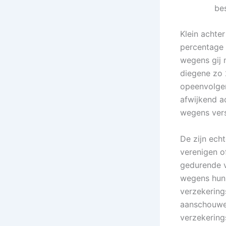
be
Klein achter
percentage 
wegens gij 
diegene zo 
opeenvolgen
afwijkend a
wegens versc
De zijn ech
verenigen o
gedurende v
wegens hun 
verzekering
aanschouwen
verzekering