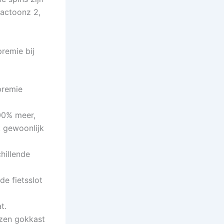
eactoonz 2,
remie bij
premie
00% meer,
k gewoonlijk
hillende
e fietsslot
t.
ezen gokkast