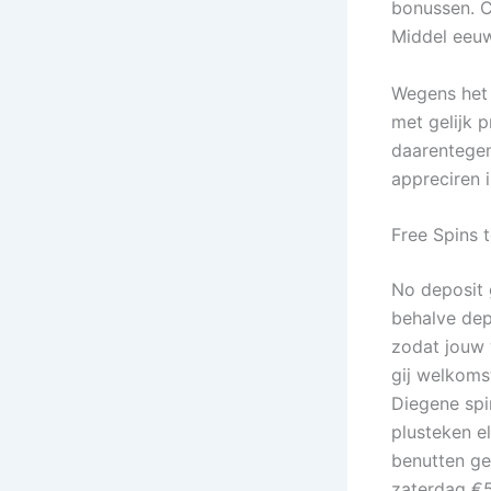
bonussen. Ca
Middel eeuw
Wegens het 
met gelijk 
daarentegen
appreciren 
Free Spins t
No deposit g
behalve dep
zodat jouw 
gij welkoms
Diegene spi
plusteken e
benutten ge
zaterdag €5