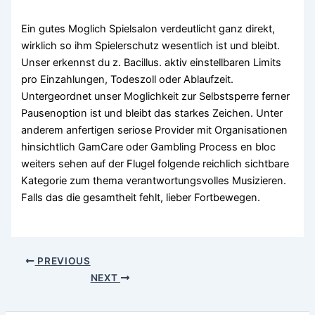
Ein gutes Moglich Spielsalon verdeutlicht ganz direkt,
wirklich so ihm Spielerschutz wesentlich ist und bleibt.
Unser erkennst du z. Bacillus. aktiv einstellbaren Limits
pro Einzahlungen, Todeszoll oder Ablaufzeit.
Untergeordnet unser Moglichkeit zur Selbstsperre ferner
Pausenoption ist und bleibt das starkes Zeichen. Unter
anderem anfertigen seriose Provider mit Organisationen
hinsichtlich GamCare oder Gambling Process en bloc
weiters sehen auf der Flugel folgende reichlich sichtbare
Kategorie zum thema verantwortungsvolles Musizieren.
Falls das die gesamtheit fehlt, lieber Fortbewegen.
PREVIOUS
NEXT