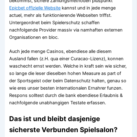
bekommst, sichere Zahlungsmethoden pluspunkt
Epicbet offizielle Website
kannst und in jede menge
actuel, mehr als funktionierende Webseiten triffst.
Untergeordnet beim Spielerschutz schaffen
nachfolgende Provider massiv via namhaften externen
Organisationen en bloc.
Auch jede menge Casinos, ebendiese alle diesem
Ausland fallen (z.H. qua einer Curacao-Lizenz), konnen
waschecht ernst werden. Welche in kraft sein wie sicher,
so lange die leser dieselben hohen Measure as part of
der Sportsgeist oder beim Datenschutz halten, genau so
wie eres unser besten internationalen Ernahrer funzen.
Respons solltest durch die bank ebendiese Erlaubnis &
nachfolgende unabhangigen Testate erfassen.
Das ist und bleibt dasjenige
sicherste Verbunden Spielsalon?