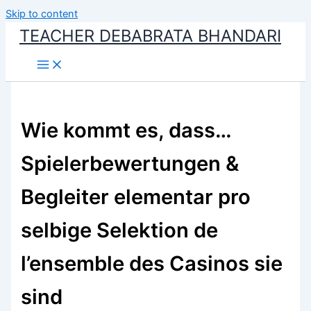
Skip to content
TEACHER DEBABRATA BHANDARI
Wie kommt es, dass…
Spielerbewertungen &
Begleiter elementar pro
selbige Selektion de
l’ensemble des Casinos sie
sind