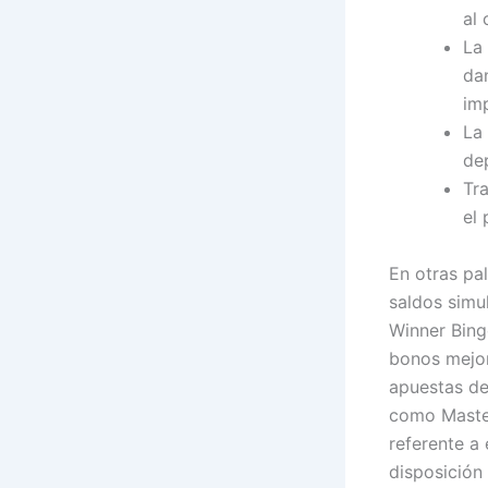
al 
La 
da
im
La
dep
Tr
el
En otras pal
saldos simu
Winner Bing
bonos mejor
apuestas de
como Master
referente a
disposición