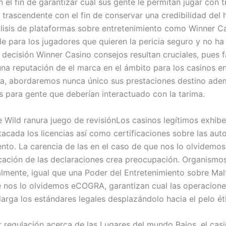
el fin de garantizar cual sus gente le permitan jugar con t
­a trascendente con el fin de conservar una credibilidad del 
lisis de plataformas sobre entretenimiento como Winner Cas
le para los jugadores que quieren la pericia seguro y no ha
 decisión Winner Casino consejos resultan cruciales, pues 
una reputación de el marca en el ámbito para los casinos en
sa, abordaremos nunca único sus prestaciones destino ade
s para gente que deberían interactuado con la tarima.
Los casinos legítimos exhib
acada los licencias así­ como certificaciones sobre las aut
ento. La carencia de las en el caso de que nos lo olvidemos
icación de las declaraciones crea preocupación. Organismos
almente, igual que una Poder del Entretenimiento sobre Mal
 nos lo olvidemos eCOGRA, garantizan cual las operacion
arga los estándares legales desplazándolo hacia el pelo ét
r regulación acerca de las Lugares del mundo Bajos, el cas