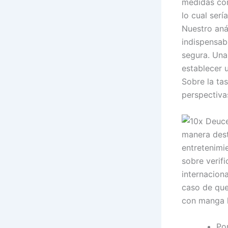
medidas con 
lo cual serí
Nuestro aná
indispensab
segura. Una
establecer 
Sobre la ta
perspectiva
manera dest
entretenimi
sobre verif
internacion
caso de que
con manga l
Po