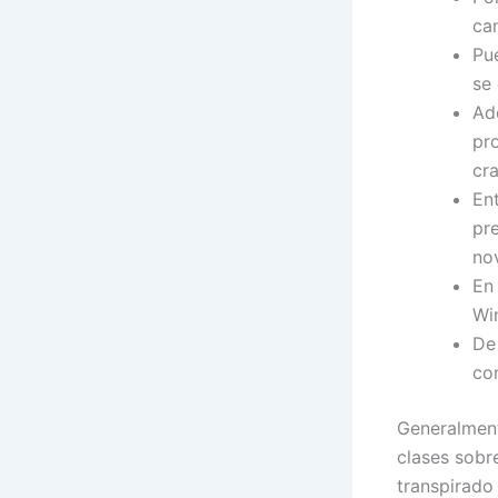
ca
Pu
se
Ad
pr
cr
En
pr
no
En
Wi
De
co
Generalment
clases sobr
transpirado 