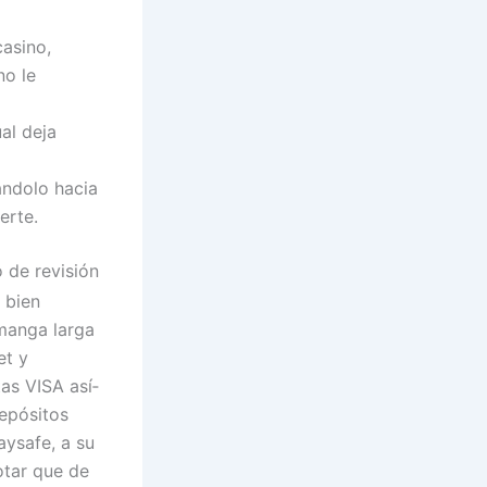
casino,
no le
al deja
ándolo hacia
erte.
 bien
manga larga
et y
as VISA así­
epósitos
aysafe, a su
otar que de