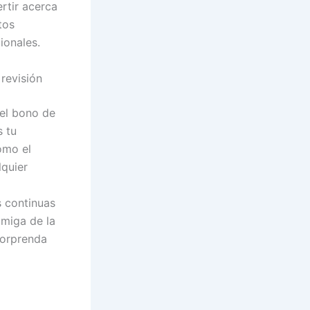
rtir acerca
tos
ionales.
revisión
 el bono de
s tu
como el
lquier
 continuas
amiga de la
sorprenda