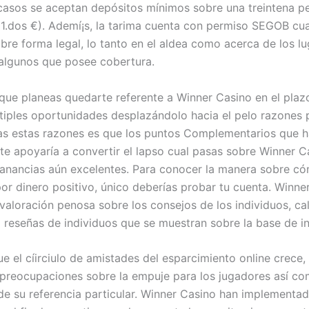
 casos se aceptan depósitos mínimos sobre una treintena p
1.dos €). Ademí¡s, la tarima cuenta con permiso SEGOB cua
bre forma legal, lo tanto en el aldea como acerca de los l
 algunos que posee cobertura.
que planeas quedarte referente a Winner Casino en el plazo
ltiples oportunidades desplazándolo hacia el pelo razones 
as estas razones es que los puntos Complementarios que 
 te apoyaría a convertir el lapso cual pasas sobre Winner C
anancias aún excelentes. Para conocer la manera sobre có
por dinero positivo, único deberías probar tu cuenta. Winn
valoración penosa sobre los consejos de los individuos, ca
1 reseñas de individuos que se muestran sobre la base de i
 el cí­irciulo de amistades del esparcimiento online crece,
s preocupaciones sobre la empuje para los jugadores así­ c
de su referencia particular. Winner Casino han implementad