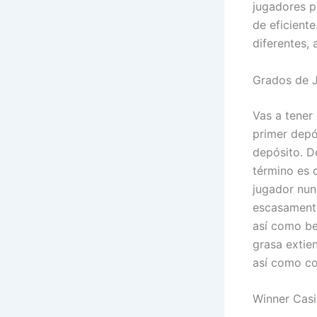
jugadores p
de eficient
diferentes,
Grados de J
Vas a tener
primer depó
depósito. De
término es 
jugador nun
escasamente
así­ como be
grasa extie
así­ como co
Winner Casi