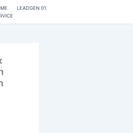
OME
LEADGEN 01
RVICE
x
n
n