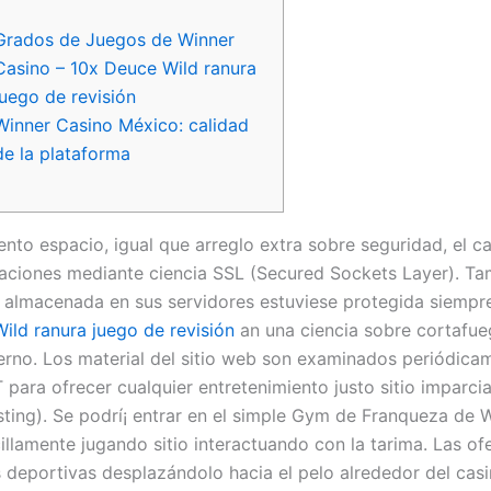
Grados de Juegos de Winner
Casino – 10x Deuce Wild ranura
juego de revisión
Winner Casino México: calidad
de la plataforma
to espacio, igual que arreglo extra sobre seguridad, el ca
maciones mediante ciencia SSL (Secured Sockets Layer). Ta
 almacenada en sus servidores estuviese protegida siempr
ild ranura juego de revisión
an una ciencia sobre cortafu
erno.
Los material del sitio web son examinados periódica
para ofrecer cualquier entretenimiento justo sitio imparcia
ting). Se podrí¡ entrar en el simple Gym de Franqueza de 
illamente jugando sitio interactuando con la tarima. Las of
 deportivas desplazándolo hacia el pelo alrededor del casi