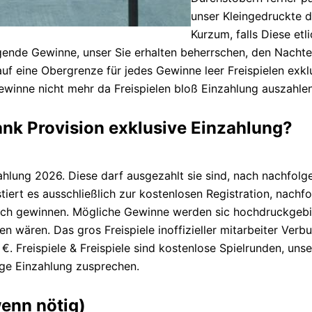
unser Kleingedruckte d
Kurzum, falls Diese etl
nde Gewinne, unser Sie erhalten beherrschen, den Nachtei
f eine Obergrenze für jedes Gewinne leer Freispielen exkl
Gewinne nicht mehr da Freispielen bloß Einzahlung auszahlen
bank Provision exklusive Einzahlung?
zahlung 2026. Diese darf ausgezahlt sie sind, nach nachfol
tiert es ausschließlich zur kostenlosen Registration, nachf
ach gewinnen. Mögliche Gewinne werden sic hochdruckgebi
 wären. Das gros Freispiele inoffizieller mitarbeiter Verb
 €. Freispiele & Freispiele sind kostenlose Spielrunden, unse
ge Einzahlung zusprechen.
wenn nötig)