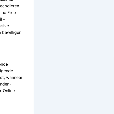
ecodieren.
iche Free
l –
usive
 bewilligen.
gende
olgende
et, wanneer
unden-
r Online