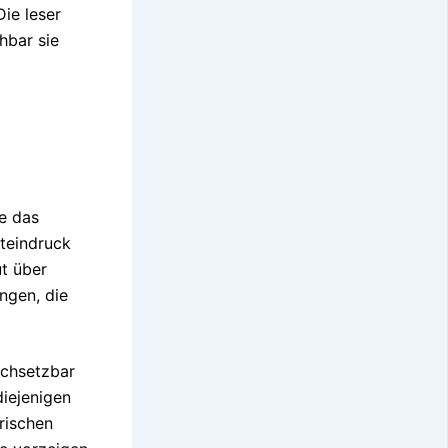
ie leser
hbar sie
le das
mteindruck
t über
ngen, die
rchsetzbar
diejenigen
rischen