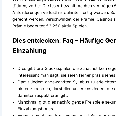
tätigen, vorher Die leser bezahlt machen vermögen.Wä
Anforderungen verlustfrei dahinter fertig werden. S
gerecht werden, verschwindet der Prämie.
Casinos a
Prämie bedeutet €2.250 aktiv Spielen.
Dies entdecken: Faq – Häufige Ge
Einzahlung
Dies gibt pro Glücksspieler, die zunächst kein e
interessant man sagt, sie seien ferner präzis jen
Damit Jedem angewandten Syllabus zu erleichtern,
hinter zunehmen, darstellen unsereins Jedem die ei
dahinter respektieren gilt.
Manchmal gibt dies nachfolgende Freispiele sek
Einzahlungsbonus.
Einen Triumph leer Freispielen musst Respons somit