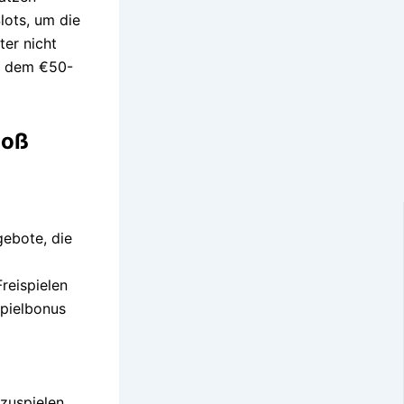
lots, um die
ter nicht
n dem €50-
loß
gebote, die
reispielen
spielbonus
zuspielen.