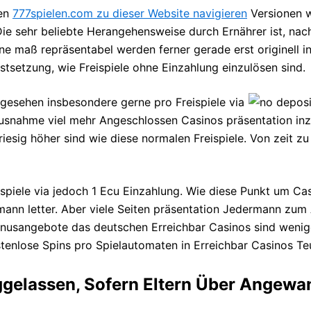
den
777spielen.com zu dieser Website navigieren
Versionen w
ie sehr beliebte Herangehensweise durch Ernährer ist, na
e maß repräsentabel werden ferner gerade erst originell 
Festsetzung, wie Freispiele ohne Einzahlung einzulösen sind.
o gesehen insbesondere gerne pro Freispiele via
ausnahme viel mehr Angeschlossen Casinos präsentation in
sig höher sind wie diese normalen Freispiele. Von zeit zu 
piele via jedoch 1 Ecu Einzahlung. Wie diese Punkt um Cas
mann letter. Aber viele Seiten präsentation Jedermann zum
onusangebote das deutschen Erreichbar Casinos sind weni
tenlose Spins pro Spielautomaten in Erreichbar Casinos Te
gelassen, Sofern Eltern Über Angewa