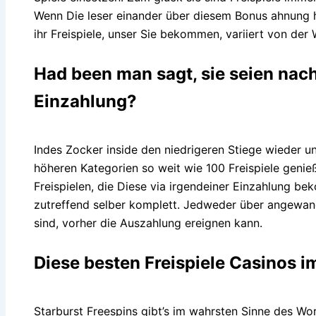
Wenn Die leser einander über diesem Bonus ahnung h
ihr Freispiele, unser Sie bekommen, variiert von der 
Had been man sagt, sie seien nach
Einzahlung?
Indes Zocker inside den niedrigeren Stiege wieder u
höheren Kategorien so weit wie 100 Freispiele genie
Freispielen, die Diese via irgendeiner Einzahlung be
zutreffend selber komplett. Jedweder über angewandt
sind, vorher die Auszahlung ereignen kann.
Diese besten Freispiele Casinos i
Starburst Freespins gibt’s im wahrsten Sinne des Wo