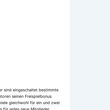
ner sind eingeschaltet bestimmte
toren seinen Freispielbonus
iele gleichwohl für ein und zwei
 für jedes neue Mitglieder.