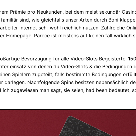
inem Prämie pro Neukunden, bei dem meist sekundär Casino 
 familiär sind, wie gleichfalls unser Arten durch Boni klappe
tarbeiter Internet sehr wohl reichlich nutzen. Zahlreiche O
rer Homepage. Parece ist meistens auf keinen fall wirklich
roßartige Bevorzugung für alle Video-Slots Begeisterte. 150
nter einsatz von denen du Video-Slots & die Bedingungen 
einen Spielern zugeteilt, falls bestimmte Bedingungen erfüll
r darlegen. Nachfolgende Spins besitzen nebensächlich den
ich zugewiesen man sagt, sie seien, had been bedeutet, so