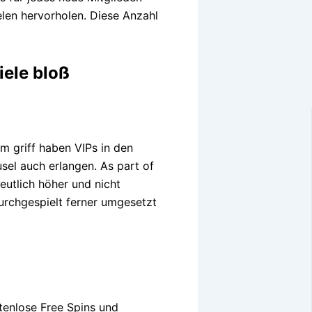
len hervorholen. Diese Anzahl
iele bloß
m griff haben VIPs in den
sel auch erlangen. As part of
eutlich höher und nicht
urchgespielt ferner umgesetzt
tenlose Free Spins und