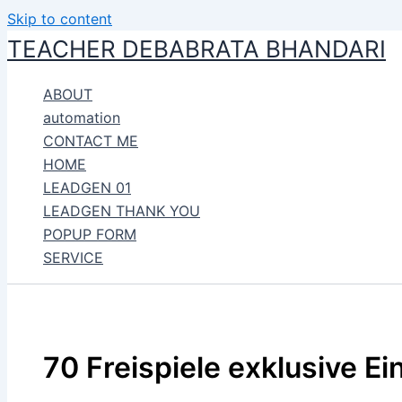
Skip to content
TEACHER DEBABRATA BHANDARI
ABOUT
automation
CONTACT ME
HOME
LEADGEN 01
LEADGEN THANK YOU
POPUP FORM
SERVICE
70 Freispiele exklusive E