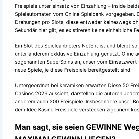
Freispiele unter einsatz von Einzahlung – inside bei
Spielautomaten vom Online Spielbank vorgegeben. D
Drehungen pro Slots, diese entweder keineswegs ohn
Sekundär hier gilt, es existireren keine einheitliche 
Ein Slot des Spieleanbieters NetEnt ist und bleibt s
unter anderem exklusive Einzahlung genutzt. Ohne 
sogenannten SuperSpins an, unser vom Einsatzwert rie
neue Spiele, je diese Freispiele bereitgestellt sind.
Untergeordnet bei keramiken erwarten Diese 50 Freis
Casinos 2026 aussieht, darstellen die autoren Jeder
anderem auch 200 Freispiele. Insbesondere unser B
dem Idee Kasino Freispiele verstecken zigeunern kos
Man sagt, sie seien GEWINNE Weg