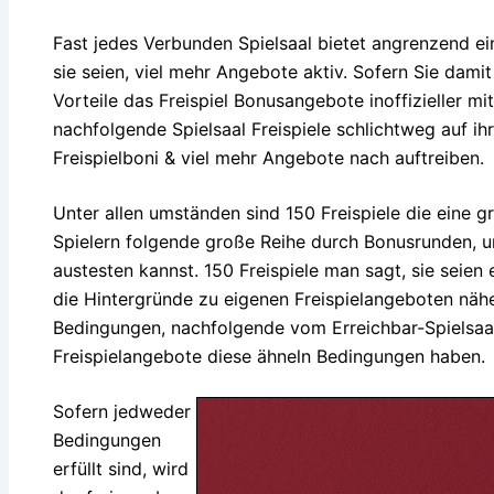
Fast jedes Verbunden Spielsaal bietet angrenzend e
sie seien, viel mehr Angebote aktiv. Sofern Sie damit
Vorteile das Freispiel Bonusangebote inoffizieller mi
nachfolgende Spielsaal Freispiele schlichtweg auf ih
Freispielboni & viel mehr Angebote nach auftreiben.
Unter allen umständen sind 150 Freispiele die eine g
Spielern folgende große Reihe durch Bonusrunden, u
austesten kannst. 150 Freispiele man sagt, sie seien 
die Hintergründe zu eigenen Freispielangeboten nähe
Bedingungen, nachfolgende vom Erreichbar-Spielsaal 
Freispielangebote diese ähneln Bedingungen haben.
Sofern jedweder
Bedingungen
erfüllt sind, wird