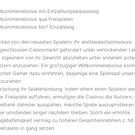
llkommensbonus mit Einzahlungsanpassung
llkommensbonus qua Freispielen
llkommensbonus blo? Einzahlung .
cken von den neuesten Spielern: Ihr wettbewerbsintensive
geschlossen-Casinomarkt gefordert unter verlockenden Le
 zigeunern von ihr Gewicht abzuheben unter anderem poten
tzern anzuziehen. Ein gro?zugiger Willkommensbonus konn
ischen Gamer dazu einfahren, dasjenige eine Spielsaal unse
rzuziehen.
rischung ihr Spielerbindung: Indem eltern einen Spielern we
r Freispiele auffuhren, ermutigen die Casinos die Nutzern,
ielbank dahinter ausspahen, manche Spiele auszuprobieren
ter umstanden langer nachdem bleiben. Solch ein erhohte
ngabefahigkeit vermag zu hoheren Gesamteinnahmen z. hd.
elcasino in gang setzen.