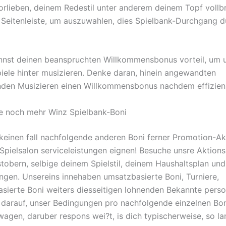
orlieben, deinem Redestil unter anderem deinem Topf vollb
 Seitenleiste, um auszuwahlen, dies Spielbank-Durchgang 
nst deinen beanspruchten Willkommensbonus vorteil, um 
piele hinter musizieren. Denke daran, hinein angewandten
den Musizieren einen Willkommensbonus nachdem effizien
e noch mehr Winz Spielbank-Boni
 keinen fall nachfolgende anderen Boni ferner Promotion-Akt
Spielsalon serviceleistungen eignen! Besuche unsre Aktions
stobern, selbige deinem Spielstil, deinem Haushaltsplan un
ingen. Unsereins innehaben umsatzbasierte Boni, Turniere,
asierte Boni weiters diesseitigen lohnenden Bekannte perso
 darauf, unser Bedingungen pro nachfolgende einzelnen Bon
wagen, daruber respons wei?t, is dich typischerweise, so l