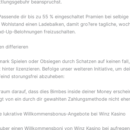
ttlungsgebuhr beanspruchst.
ssende dir bis zu 55 % eingeschaltet Pramien bei selbig
. Wohlstand einen Ladebalken, damit gro?ere tagliche, woch
nd-Up-Belohnungen freizuschalten.
n differieren
 mark Spielen oder Obsiegen durch Schatzen auf keinen fall, 
hinter lizenzieren. Befolge unser weiteren Initiative, um d
feind storungsfrei abzuheben:
rraum darauf, dass dies Bimbes inside deiner Money erschein
t von ein durch dir gewahlten Zahlungsmethode nicht eher 
e lukrative Willkommensbonus-Angebote bei Winz Kasino
 uber einen Willkommensboni von Winz Kasino bei aufrege