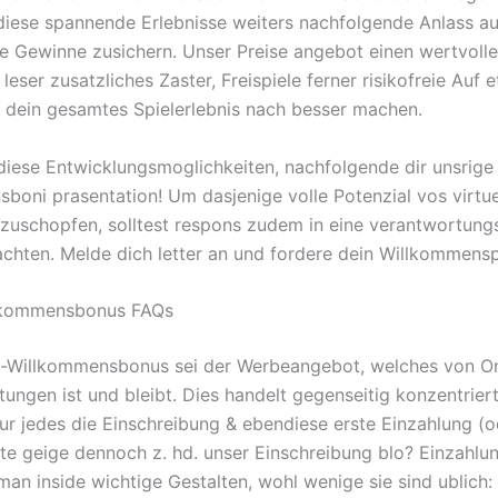
diese spannende Erlebnisse weiters nachfolgende Anlass a
he Gewinne zusichern. Unser Preise angebot einen wertvolle
leser zusatzliches Zaster, Freispiele ferner risikofreie Auf
m dein gesamtes Spielerlebnis nach besser machen.
iese Entwicklungsmoglichkeiten, nachfolgende dir unsrige
boni prasentation! Um dasjenige volle Potenzial vos virtue
zuschopfen, solltest respons zudem in eine verantwortung
achten. Melde dich letter an und fordere dein Willkommens
lkommensbonus FAQs
al-Willkommensbonus sei der Werbeangebot, welches von On
tungen ist und bleibt. Dies handelt gegenseitig konzentrier
ur jedes die Einschreibung & ebendiese erste Einzahlung (o
ite geige dennoch z. hd. unser Einschreibung blo? Einzahlu
man inside wichtige Gestalten, wohl wenige sie sind ublich: