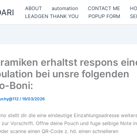
ABOUT
automation
CONTACT ME
H
ARI
LEADGEN THANK YOU
POPUP FORM
SE
eramiken erhaltst respons ei
ulation bei unsre folgenden
o-Boni:
uchy@112
/
19/03/2026
ino stellt dir die eine eindeutige Einzahlungsadresse weite
zur Vorschrift. Offne deine Pouch und fuge selbige Note in
Oder scanne einen QR-Code z. hd. einen schnelleren