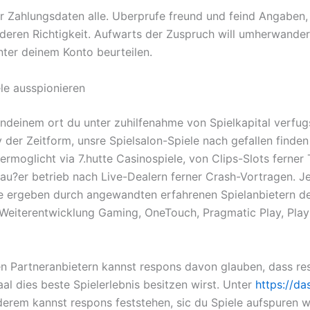
 Zahlungsdaten alle. Uberprufe freund und feind Angaben,
 deren Richtigkeit. Aufwarts der Zuspruch will umherwande
ter deinem Konto beurteilen.
le ausspionieren
endeinem ort du unter zuhilfenahme von Spielkapital verfug
 der Zeitform, unsre Spielsalon-Spiele nach gefallen finden
ermoglicht via 7.hutte Casinospiele, von Clips-Slots ferner 
 au?er betrieb nach Live-Dealern ferner Crash-Vortragen. Je
e ergeben durch angewandten erfahrenen Spielanbietern der
h Weiterentwicklung Gaming, OneTouch, Pragmatic Play, Play
n Partneranbietern kannst respons davon glauben, dass re
al dies beste Spielerlebnis besitzen wirst. Unter
https://da
erem kannst respons feststehen, sic du Spiele aufspuren wi