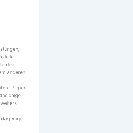
istungen,
zielle
te den
rem anderen
itere Piepen
 dasjenige
 weiters
 dasjenige