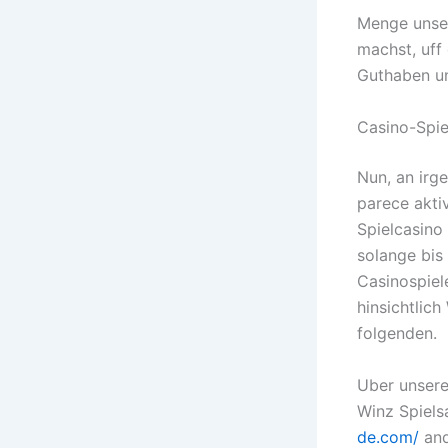
Menge unser
machst, uff
Guthaben un
Casino-Spie
Nun, an irg
parece aktiv
Spielcasino 
solange bis
Casinospiel
hinsichtlic
folgenden.
Uber unsere
Winz Spielsa
de.com/
and