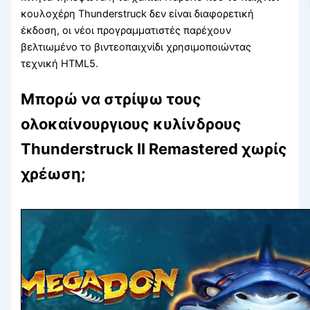
κουλοχέρη Thunderstruck δεν είναι διαφορετική
έκδοση, οι νέοι προγραμματιστές παρέχουν
βελτιωμένο το βιντεοπαιχνίδι χρησιμοποιώντας
τεχνική HTML5.
Μπορώ να στρίψω τους
ολοκαίνουργιους κυλίνδρους
Thunderstruck II Remastered χωρίς
χρέωση;