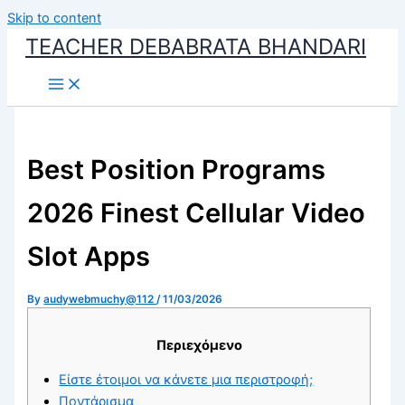
Skip to content
TEACHER DEBABRATA BHANDARI
Best Position Programs
2026 Finest Cellular Video
Slot Apps
By
audywebmuchy@112
/
11/03/2026
Περιεχόμενο
Είστε έτοιμοι να κάνετε μια περιστροφή;
Ποντάρισμα