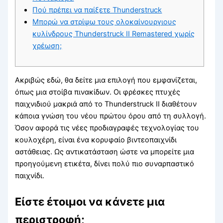
Πού πρέπει να παίξετε Thunderstruck
Μπορώ να στρίψω τους ολοκαίνουργιους
κυλίνδρους Thunderstruck II Remastered χωρίς
χρέωση;
Ακριβώς εδώ, θα δείτε μια επιλογή που εμφανίζεται,
όπως μια στοίβα πινακίδων. Οι φρέσκες πτυχές
παιχνιδιού μακριά από το Thunderstruck II διαθέτουν
κάποια γνώση του νέου πρώτου όρου από τη συλλογή.
Όσον αφορά τις νέες προδιαγραφές τεχνολογίας του
κουλοχέρη, είναι ένα κορυφαίο βιντεοπαιχνίδι
αστάθειας.
Ως αντικατάσταση ώστε να μπορείτε μια
προηγούμενη ετικέτα, δίνει πολύ πιο συναρπαστικό
παιχνίδι.
Είστε έτοιμοι να κάνετε μια
περιστροφή;