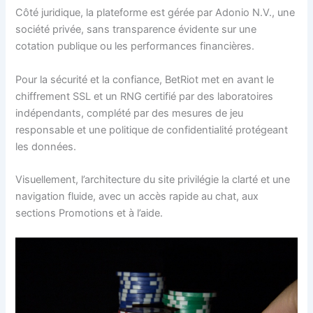
Côté juridique, la plateforme est gérée par Adonio N.V., une
société privée, sans transparence évidente sur une
cotation publique ou les performances financières.
Pour la sécurité et la confiance, BetRiot met en avant le
chiffrement SSL et un RNG certifié par des laboratoires
indépendants, complété par des mesures de jeu
responsable et une politique de confidentialité protégeant
les données.
Visuellement, l’architecture du site privilégie la clarté et une
navigation fluide, avec un accès rapide au chat, aux
sections Promotions et à l’aide.