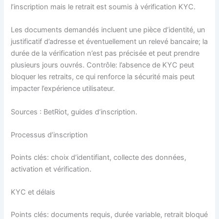
l’inscription mais le retrait est soumis à vérification KYC.
Les documents demandés incluent une pièce d’identité, un
justificatif d’adresse et éventuellement un relevé bancaire; la
durée de la vérification n’est pas précisée et peut prendre
plusieurs jours ouvrés. Contrôle: l’absence de KYC peut
bloquer les retraits, ce qui renforce la sécurité mais peut
impacter l’expérience utilisateur.
Sources : BetRiot, guides d’inscription.
Processus d’inscription
Points clés: choix d’identifiant, collecte des données,
activation et vérification.
KYC et délais
Points clés: documents requis, durée variable, retrait bloqué