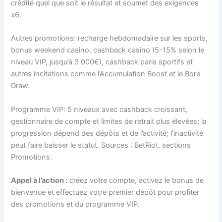
crédité quel que soit le résultat et soumet des exigences
x6.
Autres promotions: recharge hebdomadaire sur les sports,
bonus weekend casino, cashback casino (5-15% selon le
niveau VIP, jusqu’à 3 000€), cashback paris sportifs et
autres incitations comme l’Accumulation Boost et le Bore
Draw.
Programme VIP: 5 niveaux avec cashback croissant,
gestionnaire de compte et limites de retrait plus élevées; la
progression dépend des dépôts et de l’activité; l’inactivité
peut faire baisser le statut. Sources : BetRiot, sections
Promotions.
Appel à l’action :
créez votre compte, activez le bonus de
bienvenue et effectuez votre premier dépôt pour profiter
des promotions et du programme VIP.