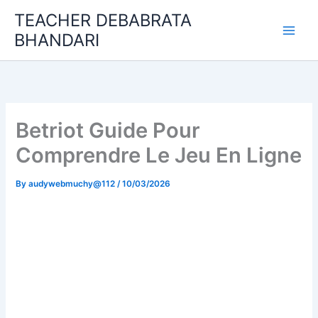
Skip
TEACHER DEBABRATA
to
BHANDARI
content
Betriot Guide Pour
Comprendre Le Jeu En Ligne
By
audywebmuchy@112
/
10/03/2026