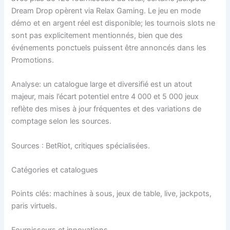
Dream Drop opèrent via Relax Gaming. Le jeu en mode
démo et en argent réel est disponible; les tournois slots ne
sont pas explicitement mentionnés, bien que des
événements ponctuels puissent être annoncés dans les
Promotions.
Analyse: un catalogue large et diversifié est un atout
majeur, mais l’écart potentiel entre 4 000 et 5 000 jeux
reflète des mises à jour fréquentes et des variations de
comptage selon les sources.
Sources : BetRiot, critiques spécialisées.
Catégories et catalogues
Points clés: machines à sous, jeux de table, live, jackpots,
paris virtuels.