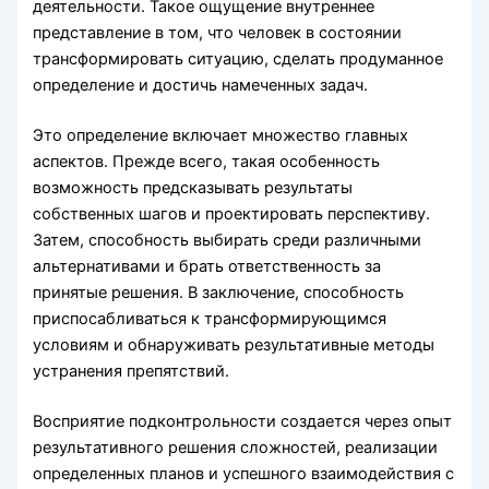
деятельности. Такое ощущение внутреннее
представление в том, что человек в состоянии
трансформировать ситуацию, сделать продуманное
определение и достичь намеченных задач.
Это определение включает множество главных
аспектов. Прежде всего, такая особенность
возможность предсказывать результаты
собственных шагов и проектировать перспективу.
Затем, способность выбирать среди различными
альтернативами и брать ответственность за
принятые решения. В заключение, способность
приспосабливаться к трансформирующимся
условиям и обнаруживать результативные методы
устранения препятствий.
Восприятие подконтрольности создается через опыт
результативного решения сложностей, реализации
определенных планов и успешного взаимодействия с