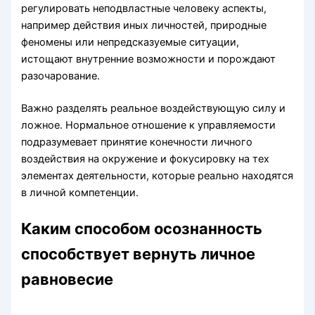
регулировать неподвластные человеку аспекты,
например действия иных личностей, природные
феномены или непредсказуемые ситуации,
истощают внутренние возможности и порождают
разочарование.
Важно разделять реальное воздействующую силу и
ложное. Нормальное отношение к управляемости
подразумевает принятие конечности личного
воздействия на окружение и фокусировку на тех
элементах деятельности, которые реально находятся
в личной компетенции.
Каким способом осознанность
способствует вернуть личное
равновесие