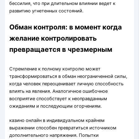
бессилия, что при длительном влиянии ведет к
развитию угнетенных состояний.
Обман контроля: в момент когда
желание контролировать
превращается в чрезмерным
Стремление к полному контролю может
трансформироваться в обман неограниченной силы,
когда человек переоценивает личную способность
влиять на явления. Аналогичное ошибочное
восприятие способствует к неоправданным
ожиданиям и последующим огорчениям.
казино онлайн в индивидуальном крайнем
выражении способен превратиться источником
дополнительного напряжения. Попытки