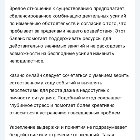
Зрелое отношение к существованию предполагает
сбалансированное комбинацию деятельных усилий
по изменению обстоятельств и согласия с того, что
пребывает за пределами нашего воздействия. Этот
баланс помогает поддерживать ресурсы для
действительно значимых занятий и не расходовать
возможности на бесплодные усилия изменить
неподвластное.
казино онлайн следует сочетаться с умением верить
естественному ходу событий и выявлять
перспективы для роста даже в недоступных
личности ситуациях. Подобный метод сокращает
глубинное стресс и помогает более креативно
относиться к устранению повседневных проблем.
Укрепление выдержки и принятия не подразумевает
бездействие или отречение от желаний. Такая