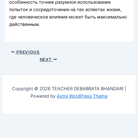
особенность точнее разумное использование
попыток и сосредоточение на тех аспектах жизни,
где человеческое влияние может быть максимально
действенным.
PREVIOUS
NEXT
Copyright © 2026 TEACHER DEBABRATA BHANDARI |
Powered by
Astra WordPress Theme