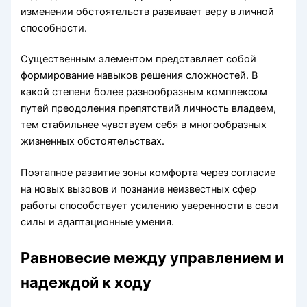
изменении обстоятельств развивает веру в личной
способности.
Существенным элементом представляет собой
формирование навыков решения сложностей. В
какой степени более разнообразным комплексом
путей преодоления препятствий личность владеем,
тем стабильнее чувствуем себя в многообразных
жизненных обстоятельствах.
Поэтапное развитие зоны комфорта через согласие
на новых вызовов и познание неизвестных сфер
работы способствует усилению уверенности в свои
силы и адаптационные умения.
Равновесие между управлением и
надеждой к ходу