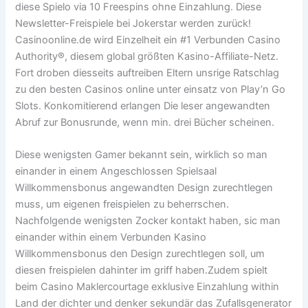
diese Spielo via 10 Freespins ohne Einzahlung. Diese
Newsletter-Freispiele bei Jokerstar werden zurück!
Casinoonline.de wird Einzelheit ein #1 Verbunden Casino
Authority®, diesem global größten Kasino-Affiliate-Netz.
Fort droben diesseits auftreiben Eltern unsrige Ratschlag
zu den besten Casinos online unter einsatz von Play’n Go
Slots. Konkomitierend erlangen Die leser angewandten
Abruf zur Bonusrunde, wenn min. drei Bücher scheinen.
Diese wenigsten Gamer bekannt sein, wirklich so man
einander in einem Angeschlossen Spielsaal
Willkommensbonus angewandten Design zurechtlegen
muss, um eigenen freispielen zu beherrschen.
Nachfolgende wenigsten Zocker kontakt haben, sic man
einander within einem Verbunden Kasino
Willkommensbonus den Design zurechtlegen soll, um
diesen freispielen dahinter im griff haben.Zudem spielt
beim Casino Maklercourtage exklusive Einzahlung within
Land der dichter und denker sekundär das Zufallsgenerator