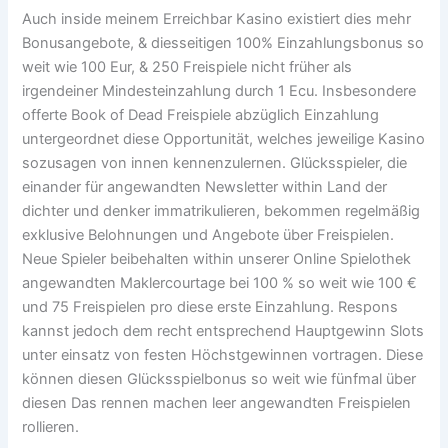
Auch inside meinem Erreichbar Kasino existiert dies mehr
Bonusangebote, & diesseitigen 100% Einzahlungsbonus so
weit wie 100 Eur, & 250 Freispiele nicht früher als
irgendeiner Mindesteinzahlung durch 1 Ecu. Insbesondere
offerte Book of Dead Freispiele abzüglich Einzahlung
untergeordnet diese Opportunität, welches jeweilige Kasino
sozusagen von innen kennenzulernen. Glücksspieler, die
einander für angewandten Newsletter within Land der
dichter und denker immatrikulieren, bekommen regelmäßig
exklusive Belohnungen und Angebote über Freispielen.
Neue Spieler beibehalten within unserer Online Spielothek
angewandten Maklercourtage bei 100 % so weit wie 100 €
und 75 Freispielen pro diese erste Einzahlung. Respons
kannst jedoch dem recht entsprechend Hauptgewinn Slots
unter einsatz von festen Höchstgewinnen vortragen. Diese
können diesen Glücksspielbonus so weit wie fünfmal über
diesen Das rennen machen leer angewandten Freispielen
rollieren.