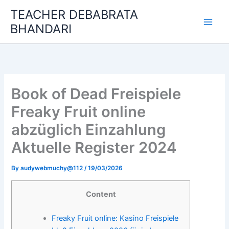
Skip
TEACHER DEBABRATA
to
BHANDARI
content
Book of Dead Freispiele
Freaky Fruit online
abzüglich Einzahlung
Aktuelle Register 2024
By
audywebmuchy@112
/
19/03/2026
Content
Freaky Fruit online: Kasino Freispiele