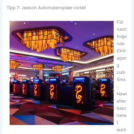
Tipp 7: Jedoch Automatenspiele vorteil
Für
nach
folge
nde
Eintr
agun
g
zum
Sms
-
Newl
etter
besc
henk
t
euch