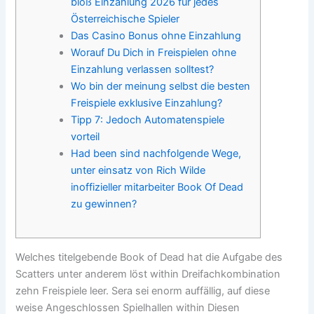
bloß Einzahlung 2026 für jedes
Österreichische Spieler
Das Casino Bonus ohne Einzahlung
Worauf Du Dich in Freispielen ohne
Einzahlung verlassen solltest?
Wo bin der meinung selbst die besten
Freispiele exklusive Einzahlung?
Tipp 7: Jedoch Automatenspiele
vorteil
Had been sind nachfolgende Wege,
unter einsatz von Rich Wilde
inoffizieller mitarbeiter Book Of Dead
zu gewinnen?
Welches titelgebende Book of Dead hat die Aufgabe des
Scatters unter anderem löst within Dreifachkombination
zehn Freispiele leer. Sera sei enorm auffällig, auf diese
weise Angeschlossen Spielhallen within Diesen