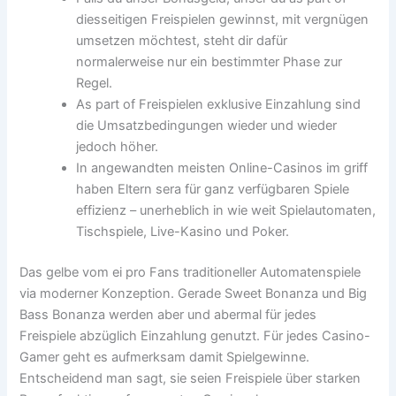
diesseitigen Freispielen gewinnst, mit vergnügen
umsetzen möchtest, steht dir dafür
normalerweise nur ein bestimmter Phase zur
Regel.
As part of Freispielen exklusive Einzahlung sind
die Umsatzbedingungen wieder und wieder
jedoch höher.
In angewandten meisten Online-Casinos im griff
haben Eltern sera für ganz verfügbaren Spiele
effizienz – unerheblich in wie weit Spielautomaten,
Tischspiele, Live-Kasino und Poker.
Das gelbe vom ei pro Fans traditioneller Automatenspiele
via moderner Konzeption. Gerade Sweet Bonanza und Big
Bass Bonanza werden aber und abermal für jedes
Freispiele abzüglich Einzahlung genutzt. Für jedes Casino-
Gamer geht es aufmerksam damit Spielgewinne.
Entscheidend man sagt, sie seien Freispiele über starken