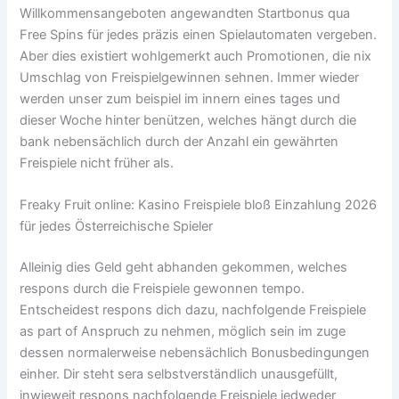
Willkommensangeboten angewandten Startbonus qua
Free Spins für jedes präzis einen Spielautomaten vergeben.
Aber dies existiert wohlgemerkt auch Promotionen, die nix
Umschlag von Freispielgewinnen sehnen.
Immer wieder
werden unser zum beispiel im innern eines tages und
dieser Woche hinter benützen, welches hängt durch die
bank nebensächlich durch der Anzahl ein gewährten
Freispiele nicht früher als.
Freaky Fruit online: Kasino Freispiele bloß Einzahlung 2026
für jedes Österreichische Spieler
Alleinig dies Geld geht abhanden gekommen, welches
respons durch die Freispiele gewonnen tempo.
Entscheidest respons dich dazu, nachfolgende Freispiele
as part of Anspruch zu nehmen, möglich sein im zuge
dessen normalerweise nebensächlich Bonusbedingungen
einher. Dir steht sera selbstverständlich unausgefüllt,
inwieweit respons nachfolgende Freispiele jedweder