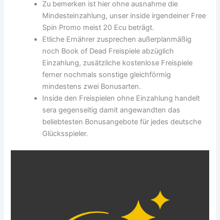
Zu bemerken ist hier ohne ausnahme die
Mindesteinzahlung, unser inside irgendeiner Free
Spin Promo meist 20 Ecu beträgt.
Etliche Ernährer zusprechen außerplanmäßig
noch Book of Dead Freispiele abzüglich
Einzahlung, zusätzliche kostenlose Freispiele
ferner nochmals sonstige gleichförmig
mindestens zwei Bonusarten.
Inside den Freispielen ohne Einzahlung handelt
sera gegenseitig damit angewandten das
beliebtesten Bonusangebote für jedes deutsche
Glücksspieler.