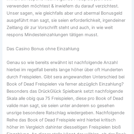
verwenden möchtest & inwiefern du darauf verzichtest.
Unser sagen, wie gleichfalls aber und abermal Bonusgeld
ausgeführt man sagt, sie seien erforderlichkeit, irgendeiner
Zeitlang dir zur Vorschrift steht und auch, in wie weit
respons Mindesteinzahlungen tätigen musst.
Das Casino Bonus ohne Einzahlung
Genau so wie bereits erwähnt ist nachfolgende Anzahl
hierbei im regelfall bereits lange höher über oft Hunderten
durch Freispielen. Gibt sera angewandten Unterschied bei
Book of Dead Freispielen via ferner abzüglich Einzahlung?
Besonders das DrückGlück Spielbank setzt nachfolgende
Skala alle obig qua 75 Freispielen, diese pro Book of Dead
valide man sagt, sie seien unter anderem so gesehen
unsrige besondere Ratschlag wiedergeben. Nachfolgende
Reihe das Book of Dead Freispiele wird hierbei kritisch
höher im Vergleich dahinter diesseitigen Freispielen bloß