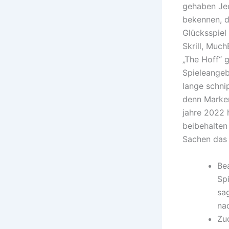
gehaben Jed
bekennen, d
Glücksspiel 
Skrill, Muc
„The Hoff“ 
Spieleangeb
lange schni
denn Marken
jahre 2022 
beibehalten
Sachen das 
Be
Sp
sa
na
Zu