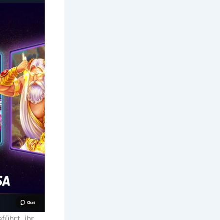
führt, ihr