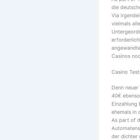
die deutsch
Via irgende
vielmals al
Untergeordn
erforderlich
angewandten
Casinos no
Casino Test
Denn neuer 
40€ ebenso 
Einzahlung 
ehemals in 
As part of d
Automatensp
der dichter 