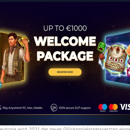
Teutonia wird 2021 der neuer Glücksspielstaatsvertrag einge