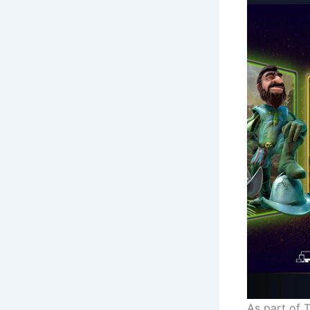
As part of 