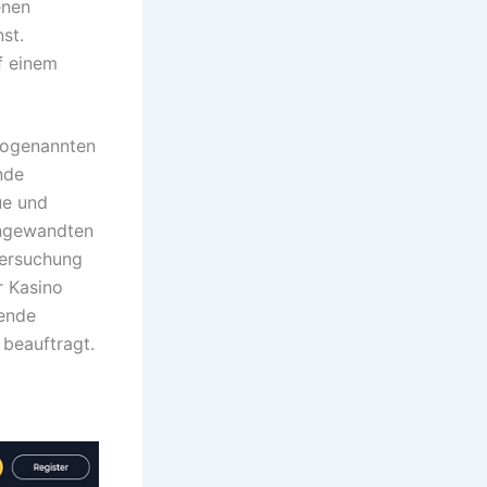
enen
st.
f einem
sogenannten
nde
ue und
angewandten
tersuchung
r Kasino
fende
 beauftragt.