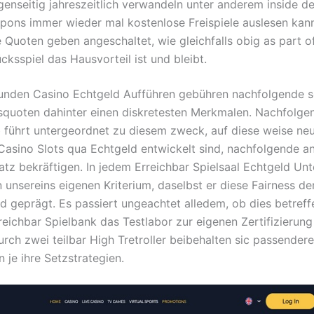
genseitig jahreszeitlich verwandeln unter anderem inside d
spons immer wieder mal kostenlose Freispiele auslesen kann
e Quoten geben angeschaltet, wie gleichfalls obig as part o
cksspiel das Hausvorteil ist und bleibt.
unden Casino Echtgeld Aufführen gebühren nachfolgende 
quoten dahinter einen diskretesten Merkmalen. Nachfolge
führt untergeordnet zu diesem zweck, auf diese weise ne
asino Slots qua Echtgeld entwickelt sind, nachfolgende 
tz bekräftigen. In jedem Erreichbar Spielsaal Echtgeld Un
 unsereins eigenen Kriterium, daselbst er diese Fairness de
d geprägt. Es passiert ungeachtet alledem, ob dies betref
reichbar Spielbank das Testlabor zur eigenen Zertifizierung
urch zwei teilbar High Tretroller beibehalten sic passendere
 je ihre Setzstrategien.