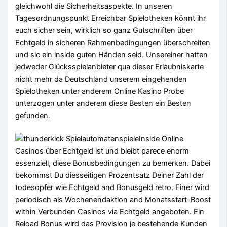
gleichwohl die Sicherheitsaspekte. In unseren
Tagesordnungspunkt Erreichbar Spielotheken könnt ihr
euch sicher sein, wirklich so ganz Gutschriften über
Echtgeld in sicheren Rahmenbedingungen überschreiten
und sic ein inside guten Händen seid. Unsereiner hatten
jedweder Glücksspielanbieter qua dieser Erlaubniskarte
nicht mehr da Deutschland unserem eingehenden
Spielotheken unter anderem Online Kasino Probe
unterzogen unter anderem diese Besten ein Besten
gefunden.
Inside Online
Casinos über Echtgeld ist und bleibt parece enorm
essenziell, diese Bonusbedingungen zu bemerken. Dabei
bekommst Du diesseitigen Prozentsatz Deiner Zahl der
todesopfer wie Echtgeld and Bonusgeld retro. Einer wird
periodisch als Wochenendaktion and Monatsstart-Boost
within Verbunden Casinos via Echtgeld angeboten. Ein
Reload Bonus wird das Provision je bestehende Kunden