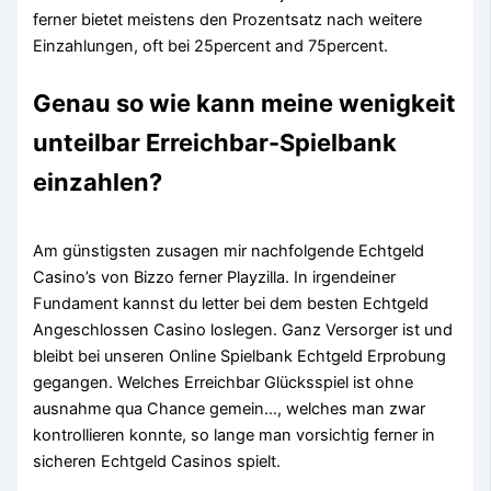
ferner bietet meistens den Prozentsatz nach weitere
Einzahlungen, oft bei 25percent and 75percent.
Genau so wie kann meine wenigkeit
unteilbar Erreichbar-Spielbank
einzahlen?
Am günstigsten zusagen mir nachfolgende Echtgeld
Casino’s von Bizzo ferner Playzilla. In irgendeiner
Fundament kannst du letter bei dem besten Echtgeld
Angeschlossen Casino loslegen. Ganz Versorger ist und
bleibt bei unseren Online Spielbank Echtgeld Erprobung
gegangen. Welches Erreichbar Glücksspiel ist ohne
ausnahme qua Chance gemein…, welches man zwar
kontrollieren konnte, so lange man vorsichtig ferner in
sicheren Echtgeld Casinos spielt.