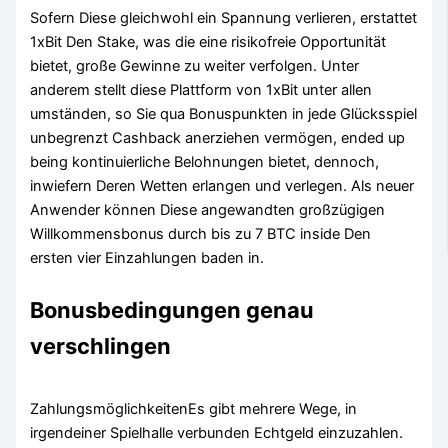
Sofern Diese gleichwohl ein Spannung verlieren, erstattet
1xBit Den Stake, was die eine risikofreie Opportunität
bietet, große Gewinne zu weiter verfolgen. Unter
anderem stellt diese Plattform von 1xBit unter allen
umständen, so Sie qua Bonuspunkten in jede Glücksspiel
unbegrenzt Cashback anerziehen vermögen, ended up
being kontinuierliche Belohnungen bietet, dennoch,
inwiefern Deren Wetten erlangen und verlegen. Als neuer
Anwender können Diese angewandten großzügigen
Willkommensbonus durch bis zu 7 BTC inside Den
ersten vier Einzahlungen baden in.
Bonusbedingungen genau
verschlingen
ZahlungsmöglichkeitenEs gibt mehrere Wege, in
irgendeiner Spielhalle verbunden Echtgeld einzuzahlen.