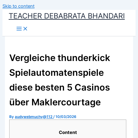
Skip to content
TEACHER DEBABRATA BHANDARI
Vergleiche thunderkick
Spielautomatenspiele
diese besten 5 Casinos
über Maklercourtage
By
audywebmuchy@112
/
10/03/2026
Content