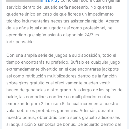
miss kitty
coinciden sobre cual un genial
servicio dentro del usuario serí­a necesario. No querrás
quedarte único en caso de que florece un impedimento
técnico indumentarias necesitas asistencia rápida. Acerca
de las años igual que jugador así­ como profesional, he
aprendido que algún asiento disponible 24/7 es
indispensable.
Con una amplia serie de juegos a su disposición, todo el
tiempo encontrarás tu preferido. Buffalo es cualquier juego
extremadamente divertido en el que encontrarás jackpots
así­ como retribución multiplicadores dentro de la función
sobre giros gratuito cual efectivamente pueden vestir
hacen de ganancias a otro grado. A lo largo de las spins de
balde, las comodines confiere un multiplicador cual va
empezando por x2 incluso x5, lo cual incrementa nuestro
valor sobre los probables ganancias. Además, durante
nuestro bonus, obtendrás cinco spins gratuito adicionales
si adquisición 2 símbolos de bonus. De acuerdo dentro del