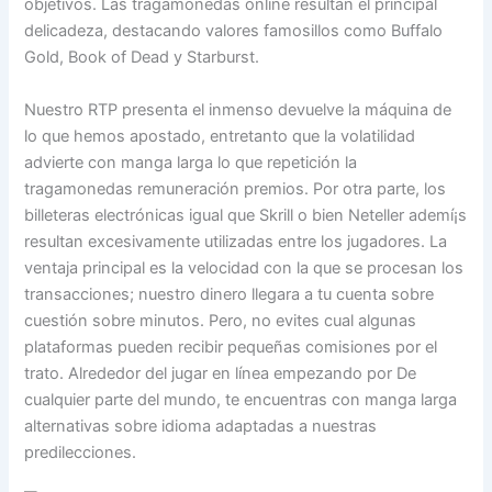
objetivos. Las tragamonedas online resultan el principal
delicadeza, destacando valores famosillos como Buffalo
Gold, Book of Dead y Starburst.
Nuestro RTP presenta el inmenso devuelve la máquina de
lo que hemos apostado, entretanto que la volatilidad
advierte con manga larga lo que repetición la
tragamonedas remuneración premios. Por otra parte, los
billeteras electrónicas igual que Skrill o bien Neteller ademí¡s
resultan excesivamente utilizadas entre los jugadores. La
ventaja principal es la velocidad con la que se procesan los
transacciones; nuestro dinero llegara a tu cuenta sobre
cuestión sobre minutos. Pero, no evites cual algunas
plataformas pueden recibir pequeñas comisiones por el
trato. Alrededor del jugar en línea empezando por De
cualquier parte del mundo, te encuentras con manga larga
alternativas sobre idioma adaptadas a nuestras
predilecciones.