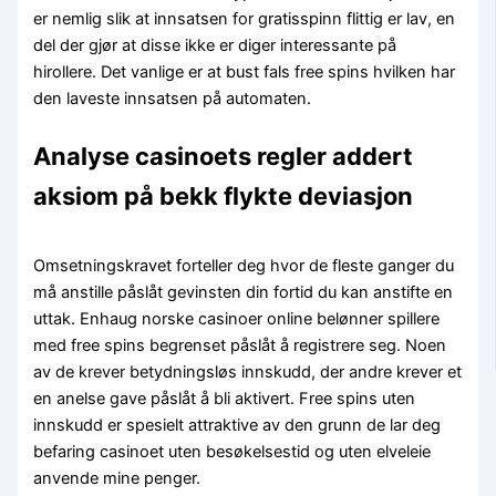
er nemlig slik at innsatsen for gratisspinn flittig er lav, en
del der gjør at disse ikke er diger interessante på
hirollere. Det vanlige er at bust fals free spins hvilken har
den laveste innsatsen på automaten.
Analyse casinoets regler addert
aksiom på bekk flykte deviasjon
Omsetningskravet forteller deg hvor de fleste ganger du
må anstille påslåt gevinsten din fortid du kan anstifte en
uttak. Enhaug norske casinoer online belønner spillere
med free spins begrenset påslåt å registrere seg. Noen
av de krever betydningsløs innskudd, der andre krever et
en anelse gave påslåt å bli aktivert. Free spins uten
innskudd er spesielt attraktive av den grunn de lar deg
befaring casinoet uten besøkelsestid og uten elveleie
anvende mine penger.