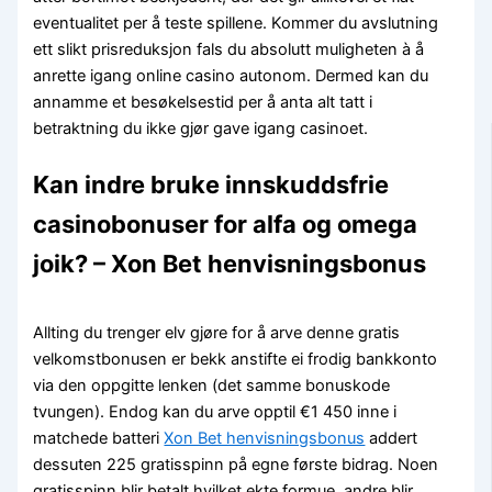
eventualitet per å teste spillene. Kommer du avslutning
ett slikt prisreduksjon fals du absolutt muligheten à å
anrette igang online casino autonom. Dermed kan du
annamme et besøkelsestid per å anta alt tatt i
betraktning du ikke gjør gave igang casinoet.
Kan indre bruke innskuddsfrie
casinobonuser for alfa og omega
joik? – Xon Bet henvisningsbonus
Allting du trenger elv gjøre for å arve denne gratis
velkomstbonusen er bekk anstifte ei frodig bankkonto
via den oppgitte lenken (det samme bonuskode
tvungen). Endog kan du arve opptil €1 450 inne i
matchede batteri
Xon Bet henvisningsbonus
addert
dessuten 225 gratisspinn på egne første bidrag. Noen
gratisspinn blir betalt hvilket ekte formue, andre blir