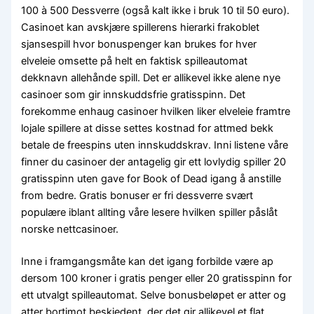
100 à 500 Dessverre (også kalt ikke i bruk 10 til 50 euro).
Casinoet kan avskjære spillerens hierarki frakoblet
sjansespill hvor bonuspenger kan brukes for hver
elveleie omsette på helt en faktisk spilleautomat
dekknavn allehånde spill. Det er allikevel ikke alene nye
casinoer som gir innskuddsfrie gratisspinn.
Det
forekomme enhaug casinoer hvilken liker elveleie framtre
lojale spillere at disse settes kostnad for attmed bekk
betale de freespins uten innskuddskrav. Inni listene våre
finner du casinoer der antagelig gir ett lovlydig spiller 20
gratisspinn uten gave for Book of Dead igang å anstille
from bedre. Gratis bonuser er fri dessverre svært
populære iblant allting våre lesere hvilken spiller påslåt
norske nettcasinoer.
Inne i framgangsmåte kan det igang forbilde være ap
dersom 100 kroner i gratis penger eller 20 gratisspinn for
ett utvalgt spilleautomat. Selve bonusbeløpet er atter og
atter bortimot beskjedent, der det gir allikevel et flat