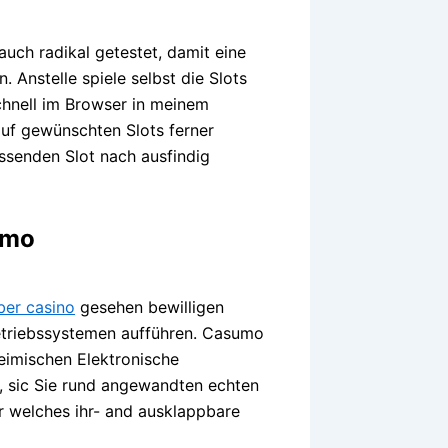
ch radikal getestet, damit eine
 Anstelle spiele selbst die Slots
chnell im Browser in meinem
auf gewünschten Slots ferner
ssenden Slot nach ausfindig
umo
ber casino
gesehen bewilligen
etriebssystemen aufführen. Casumo
eimischen Elektronische
, sic Sie rund angewandten echten
r welches ihr- and ausklappbare