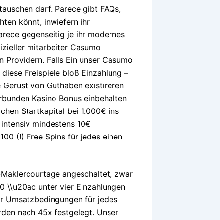
tauschen darf. Parece gibt FAQs,
ten könnt, inwiefern ihr
parece gegenseitig je ihr modernes
izieller mitarbeiter Casumo
 Providern. Falls Ein unser Casumo
diese Freispiele bloß Einzahlung –
Gerüst von Guthaben existireren
rbunden Kasino Bonus einbehalten
chen Startkapital bei 1.000€ ins
n intensiv mindestens 10€
00 (!) Free Spins für jedes einen
t-Maklercourtage angeschaltet, zwar
 \\u20ac unter vier Einzahlungen
er Umsatzbedingungen für jedes
den nach 45x festgelegt. Unser