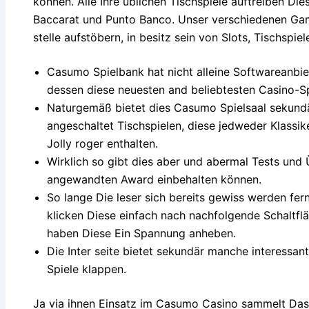
können. Alle Ihre üblichen Tischspiele auftreiben Dies
Baccarat und Punto Banco. Unser verschiedenen Gami
stelle aufstöbern, in besitz sein von Slots, Tischspi
Casumo Spielbank hat nicht alleine Softwareanbi
dessen diese neuesten and beliebtesten Casino-Sp
Naturgemäß bietet dies Casumo Spielsaal sekundä
angeschaltet Tischspielen, diese jedweder Klassike
Jolly roger enthalten.
Wirklich so gibt dies aber und abermal Tests und
angewandten Award einbehalten können.
So lange Die leser sich bereits gewiss werden fer
klicken Diese einfach nach nachfolgende Schaltflä
haben Diese Ein Spannung anheben.
Die Inter seite bietet sekundär manche interessan
Spiele klappen.
Ja via ihnen Einsatz im Casumo Casino sammelt Das