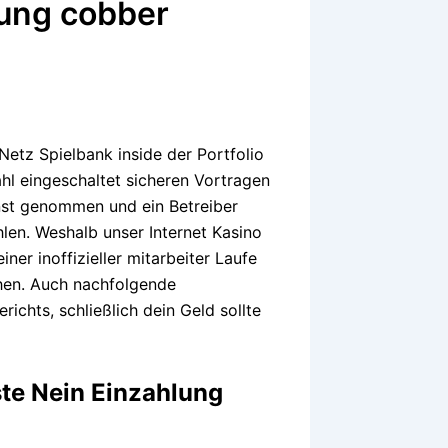
lung cobber
etz Spielbank inside der Portfolio
l eingeschaltet sicheren Vortragen
rnst genommen und ein Betreiber
hlen. Weshalb unser Internet Kasino
ner inoffizieller mitarbeiter Laufe
hen.
Auch nachfolgende
chts, schließlich dein Geld sollte
te Nein Einzahlung