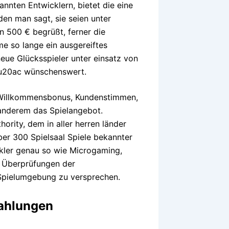
kannten Entwicklern, bietet die eine
den man sagt, sie seien unter
 500 € begrüßt, ferner die
e so lange ein ausgereiftes
eue Glücksspieler unter einsatz von
\u20ac wünschenswert.
 Willkommensbonus, Kundenstimmen,
 anderem das Spielangebot.
ority, dem in aller herren länder
ber 300 Spielsaal Spiele bekannter
ler genau so wie Microgaming,
n Überprüfungen der
 Spielumgebung zu versprechen.
zahlungen