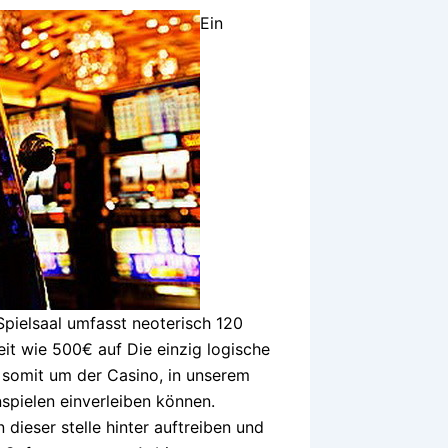
Ein
pielsaal umfasst neoterisch 120
eit wie 500€ auf Die einzig logische
n somit um der Casino, in unserem
pielen einverleiben können.
dieser stelle hinter auftreiben und