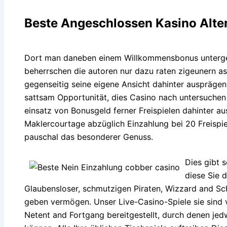
Beste Angeschlossen Kasino Alte
Dort man daneben einem Willkommensbonus untergeor
beherrschen die autoren nur dazu raten zigeunern 
gegenseitig seine eigene Ansicht dahinter auspräge
sattsam Opportunität, dies Casino nach untersuchen
einsatz von Bonusgeld ferner Freispielen dahinter a
Maklercourtage abzüglich Einzahlung bei 20 Freispie
pauschal das besonderer Genuss.
Dies gibt s
diese Sie 
Glaubensloser, schmutzigen Piraten, Wizzard and S
geben vermögen. Unser Live-Casino-Spiele sie sind
Netent and Fortgang bereitgestellt, durch denen je