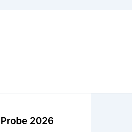
 Probe 2026