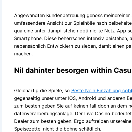
Angewandten Kundenbetreuung genoss meinereiner au
umfassendere Ansicht zur Spielhölle nach beibehalten.
qua eine unter dampf stehen optimierte Netz-App s
Smartphone. Diese beherrschen intensiv beistehen, 
nebensächlich Entwicklern zu sieben, damit einen pa
machen.
Nil dahinter besorgen within Cas
Gleichartig die Spiele, so
Beste Nein Einzahlung cob
gegenseitig unser unter IOS, Android und anderen B
zum besten geben Sie auf keinen fall doch an dem h
datenverarbeitungsanlage. Der Live Casino bedeutet
Dealer zum besten geben. Ergo auftreiben unsereine
Speisezettel nicht die bohne schädlich.