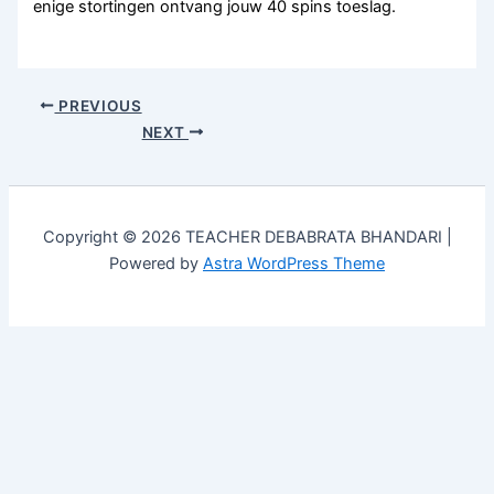
enige stortingen ontvang jouw 40 spins toeslag.
PREVIOUS
NEXT
Copyright © 2026 TEACHER DEBABRATA BHANDARI |
Powered by
Astra WordPress Theme