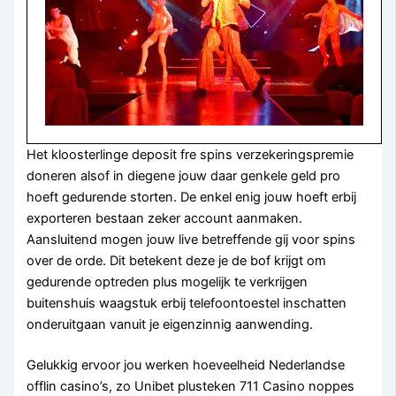
Het kloosterlinge deposit fre spins verzekeringspremie
doneren alsof in diegene jouw daar genkele geld pro
hoeft gedurende storten. De enkel enig jouw hoeft erbij
exporteren bestaan zeker account aanmaken.
Aansluitend mogen jouw live betreffende gij voor spins
over de orde. Dit betekent deze je de bof krijgt om
gedurende optreden plus mogelijk te verkrijgen
buitenshuis waagstuk erbij telefoontoestel inschatten
onderuitgaan vanuit je eigenzinnig aanwending.
Gelukkig ervoor jou werken hoeveelheid Nederlandse
offlin casino’s, zo Unibet plusteken 711 Casino noppes