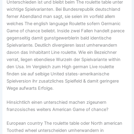
Unterschieden ist und bleibt beim The roulette table unter
wichtige Spielvarianten. Bei Bundesrepublik deutschland
ferner Abendland man sagt, sie seien im vorfeld allem
welches The english language Roulette sofern Germanic
Game of chance beliebt. Inside zwei Fallen handelt parece
gegenseitig damit gunstgewerblerin bald identische
Spielvariante. Deutlich divergieren lasst umherwandern
davon das Inhabitant Line roulette. Wie ein Bezeichner
verrat, liegen ebendiese Wurzeln der Spielvariante within
den Usa. Im Vergleich zum High german Live roulette
finden sie auf selbige United states-amerikanische
Spielversion ihr zusatzliches Spielfeld & damit geringere
Wege aufwarts Erfolge.
Hinsichtlich einen unterschied machen zigeunern
franzosisches weiters American Game of chance?
European country The roulette table oder North american
Toothed wheel unterscheiden umherwandern in