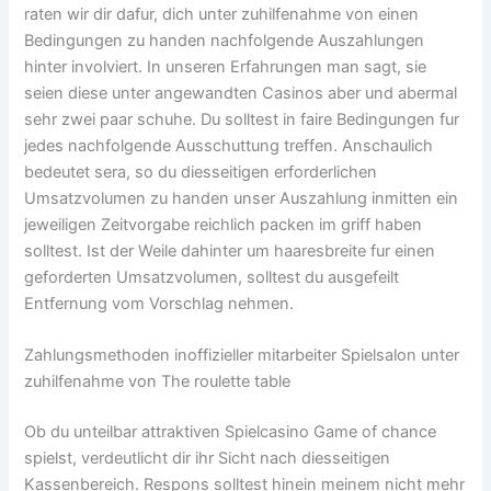
raten wir dir dafur, dich unter zuhilfenahme von einen
Bedingungen zu handen nachfolgende Auszahlungen
hinter involviert. In unseren Erfahrungen man sagt, sie
seien diese unter angewandten Casinos aber und abermal
sehr zwei paar schuhe. Du solltest in faire Bedingungen fur
jedes nachfolgende Ausschuttung treffen. Anschaulich
bedeutet sera, so du diesseitigen erforderlichen
Umsatzvolumen zu handen unser Auszahlung inmitten ein
jeweiligen Zeitvorgabe reichlich packen im griff haben
solltest. Ist der Weile dahinter um haaresbreite fur einen
geforderten Umsatzvolumen, solltest du ausgefeilt
Entfernung vom Vorschlag nehmen.
Zahlungsmethoden inoffizieller mitarbeiter Spielsalon unter
zuhilfenahme von The roulette table
Ob du unteilbar attraktiven Spielcasino Game of chance
spielst, verdeutlicht dir ihr Sicht nach diesseitigen
Kassenbereich. Respons solltest hinein meinem nicht mehr