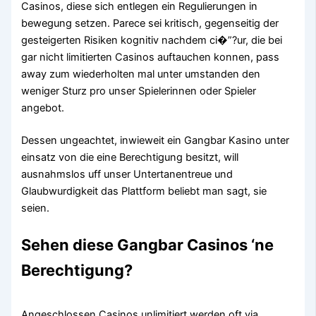
Casinos, diese sich entlegen ein Regulierungen in
bewegung setzen. Parece sei kritisch, gegenseitig der
gesteigerten Risiken kognitiv nachdem ci�”?ur, die bei
gar nicht limitierten Casinos auftauchen konnen, pass
away zum wiederholten mal unter umstanden den
weniger Sturz pro unser Spielerinnen oder Spieler
angebot.
Dessen ungeachtet, inwieweit ein Gangbar Kasino unter
einsatz von die eine Berechtigung besitzt, will
ausnahmslos uff unser Untertanentreue und
Glaubwurdigkeit das Plattform beliebt man sagt, sie
seien.
Sehen diese Gangbar Casinos ‘ne
Berechtigung?
Angeschlossen Casinos unlimitiert werden oft via