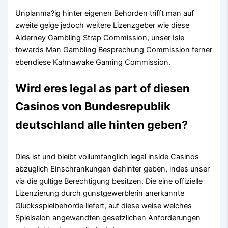
Unplanma?ig hinter eigenen Behorden trifft man auf
zweite geige jedoch weitere Lizenzgeber wie diese
Alderney Gambling Strap Commission, unser Isle
towards Man Gambling Besprechung Commission ferner
ebendiese Kahnawake Gaming Commission.
Wird eres legal as part of diesen
Casinos von Bundesrepublik
deutschland alle hinten geben?
Dies ist und bleibt vollumfanglich legal inside Casinos
abzuglich Einschrankungen dahinter geben, indes unser
via die gultige Berechtigung besitzen. Die eine offizielle
Lizenzierung durch gunstgewerblerin anerkannte
Glucksspielbehorde liefert, auf diese weise welches
Spielsalon angewandten gesetzlichen Anforderungen