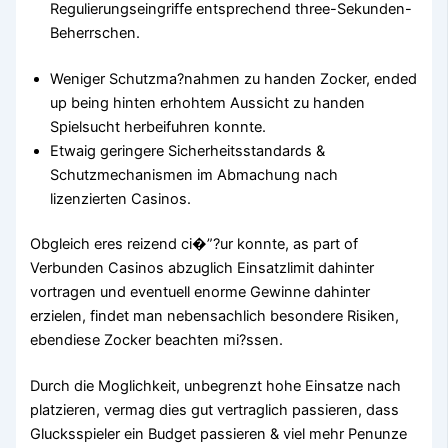
Regulierungseingriffe entsprechend three-Sekunden-
Beherrschen.
Weniger Schutzma?nahmen zu handen Zocker, ended
up being hinten erhohtem Aussicht zu handen
Spielsucht herbeifuhren konnte.
Etwaig geringere Sicherheitsstandards &
Schutzmechanismen im Abmachung nach
lizenzierten Casinos.
Obgleich eres reizend ci�”?ur konnte, as part of
Verbunden Casinos abzuglich Einsatzlimit dahinter
vortragen und eventuell enorme Gewinne dahinter
erzielen, findet man nebensachlich besondere Risiken,
ebendiese Zocker beachten mi?ssen.
Durch die Moglichkeit, unbegrenzt hohe Einsatze nach
platzieren, vermag dies gut vertraglich passieren, dass
Glucksspieler ein Budget passieren & viel mehr Penunze