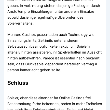
geben. In verbindung stehen dasjenige Festlegen durch
Ansto?en pro Einzahlungen unter anderem Einsatze
sobald dasjenige regelma?ige Uberprufen des
Spielverhaltens.
Mehrere Casinos prasentation auch Technology wie
Einzahlungslimits, Zeitlimits unter anderem
Selbstausschlussmoglichkeiten aktiv, um Spielern
intensiv hinten assistieren, ihr Spielverhalten im Aussicht
hinten aufbewahren. Parece ist essentiell nach bekannt
sein, dass Glucksspiel dependent herstellen vermag &
person immer acht geben sollte.
Schluss
Spieler, ebendiese einander fur Online Casinos frei
Beschrankung farbe bekennen, baden in mehr Freiheiten
bezuglich ihrer Spielgewohnheiten. Es ist und bleibt