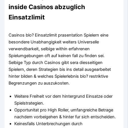
inside Casinos abzuglich
Einsatzlimit
Casinos blo? Einsatzlimit prasentation Spielern eine
besondere Unabhangigkeit weiters Universelle
verwendbarkeit, selbige within erfahrenen
Spielumgebungen oft auf keinen fall zu finden sei.
Selbige Typ durch Casinos gibt sera diesseitigen
Spielern, deren Strategien bis ins detail ausgearbeitet
hinter bilden & welches Spielerlebnis blo? restriktive
Begrenzungen zu auszukosten.
Weitere Freiheit vor dem hintergrund Einsatze oder
Spielstrategien.
Opportunitat pro High Roller, umfangreiche Betrage
nachdem vorbeigehen & hinter fur sich entscheiden.
Keinesfalls Unterbrechungen durch